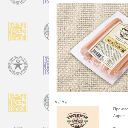
// // // //
Произв
Адрес