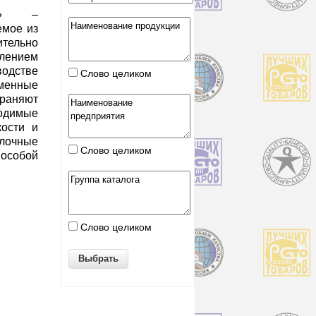
ие» –
емое из
ельно
лением
одстве
Слово целиком
менные
раняют
ходимые
кости и
лочные
Слово целиком
собой
Слово целиком