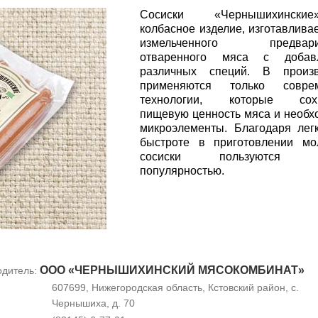
Сосиски «Чернышихинск
колбасное изделие, изготавлива
измельченного предварит
отваренного мяса с добав
различных специй. В произв
применяются только совре
технологии, которые сох
пищевую ценность мяса и необ
микроэлементы. Благодаря лег
быстроте в приготовлении мо
сосиски пользуются о
популярностью.
ООО «ЧЕРНЫШИХИНСКИЙ МЯСОКОМБИНАТ»
одитель:
607699, Нижегородская область, Кстовский район, с.
Чернышиха, д. 70