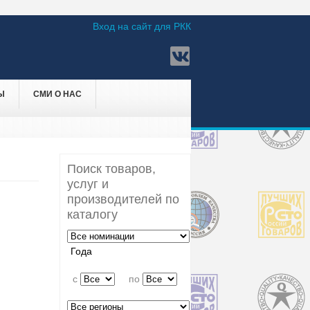
Вход на сайт для РКК
Ы
СМИ О НАС
Поиск товаров,
услуг и
производителей по
каталогу
Года
c
по