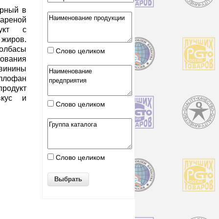
ярный в
ареной
дукт с
жиров.
колбасы
Слово целиком
ования
свинины
ллофан
родукт
вкус и
Слово целиком
Слово целиком