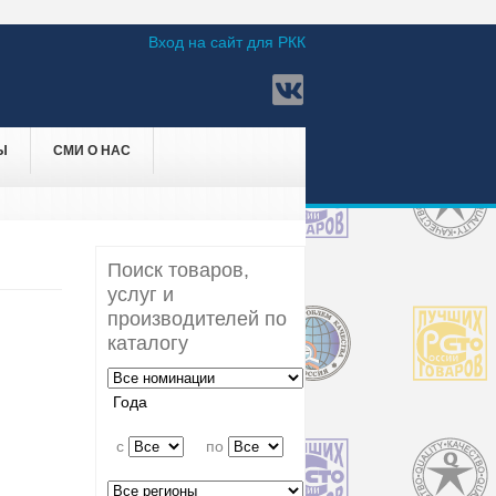
Вход на сайт для РКК
Ы
СМИ О НАС
Поиск товаров,
услуг и
производителей по
каталогу
Года
c
по