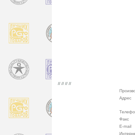
// // // //
Произв
Адрес
Телефо
Факс
E-mail
Интерн