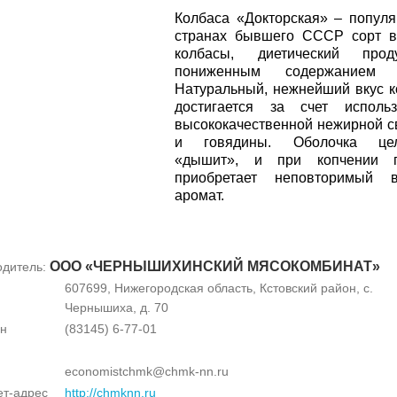
Колбаса «Докторская» – попул
странах бывшего СССР сорт в
колбасы, диетический про
пониженным содержанием 
Натуральный, нежнейший вкус 
достигается за счет использ
высококачественной нежирной 
и говядины. Оболочка це
«дышит», и при копчении п
приобретает неповторимый 
аромат.
ООО «ЧЕРНЫШИХИНСКИЙ МЯСОКОМБИНАТ»
одитель:
607699, Нижегородская область, Кстовский район, с.
Чернышиха, д. 70
н
(83145) 6-77-01
economistchmk@chmk-nn.ru
ет-адрес
http://chmknn.ru