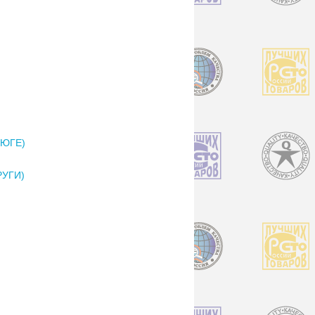
НЮГЕ)
РУГИ)