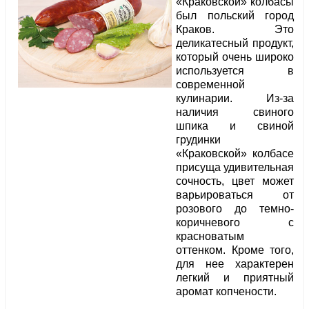
«Краковской» колбасы
был польский город
Краков. Это
деликатесный продукт,
который очень широко
используется в
современной
кулинарии. Из-за
наличия свиного
шпика и свиной
грудинки
«Краковской» колбасе
присуща удивительная
сочность, цвет может
варьироваться от
розового до темно-
коричневого с
красноватым
оттенком. Кроме того,
для нее характерен
легкий и приятный
аромат копчености.