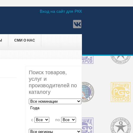
Вход на сайт для РКК
Ы
СМИ О НАС
Поиск товаров,
услуг и
производителей по
каталогу
Года
c
по