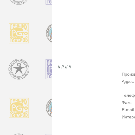
// // // //
Произ
Адрес
Телеф
Факс
E-mail
Интер