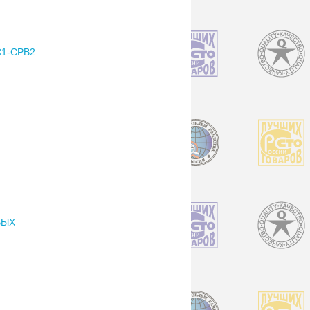
1-СРВ2
ВЫХ