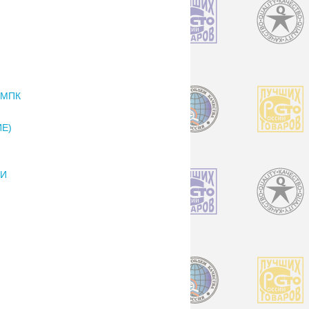
 МПК
Е)
ИИ