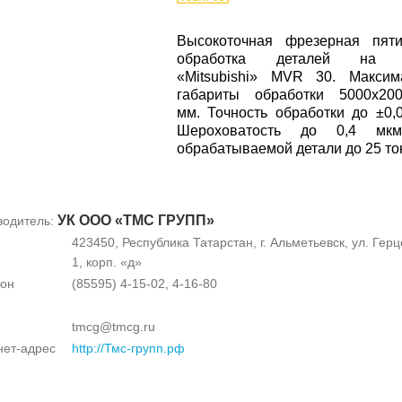
Высокоточная фрезерная пяти
обработка деталей на с
«Mitsubishi» MVR 30. Максим
габариты обработки 5000х200
мм. Точность обработки до ±0,
Шероховатость до 0,4 мк
обрабатываемой детали до 25 то
УК ООО «ТМС ГРУПП»
водитель:
423450, Республика Татарстан, г. Альметьевск, ул. Герц
1, корп. «д»
он
(85595) 4-15-02, 4-16-80
tmcg@tmcg.ru
нет-адрес
http://Тмс-групп.рф