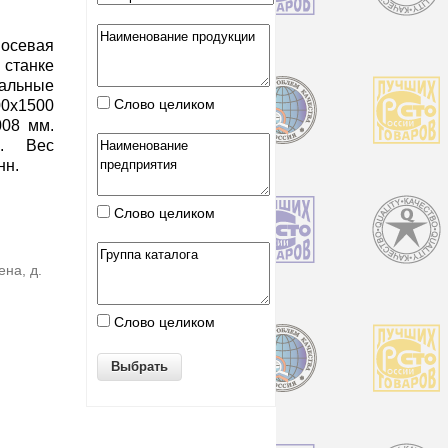
осевая
танке
альные
Слово целиком
0х1500
008 мм.
м. Вес
нн.
Слово целиком
ена, д.
Слово целиком