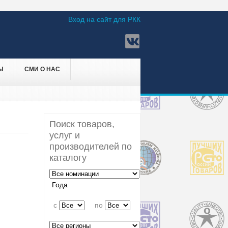
Вход на сайт для РКК
Ы
СМИ О НАС
Поиск товаров,
услуг и
производителей по
каталогу
Года
c
по