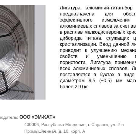
Лигатура алюминий-титан-бор 
предназначена для обесп
эффективного измельчения
алюминиевых сплавов за счет в
в расплав мелкодисперсных кри
диборида титана, служащих ц
кристаллизации. Ввод данной л
приводит к улучшению механи
свойств и уменьшению га
пористости. Лигатура примен
всех алюминиевых сплавов. Л
поставляется в бухтах в виде
диаметром 9,5 (±0,5) мм мас
более 210 кг.
ООО «ЭМ-КАТ»
водитель:
430006, Республика Мордовия, г. Саранск, ул. 2-я
Промышленная, д. 10, корп. А