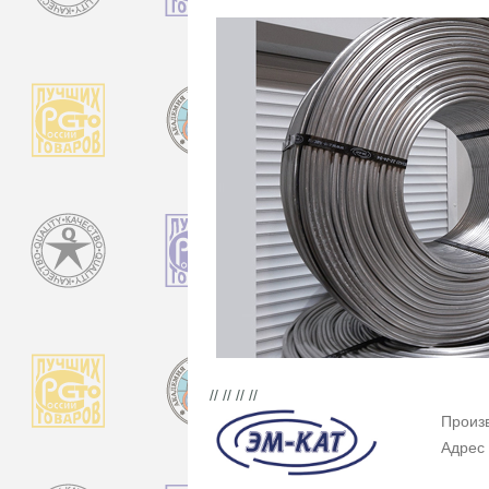
// // // //
Произ
Адрес