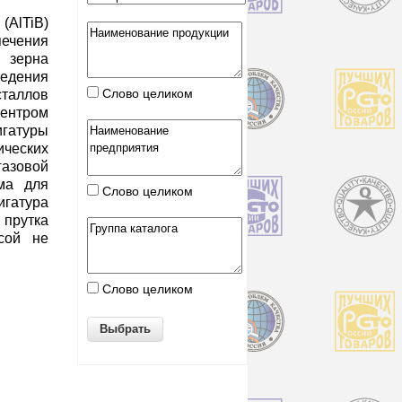
(AlTiB)
ечения
 зерна
ведения
Слово целиком
сталлов
ентром
игатуры
ческих
зовой
има для
Слово целиком
игатура
 прутка
сой не
Слово целиком