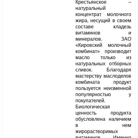
Крестьянское –
натуральный
концентрат молочного
жира, несущий в своем
составе кладезь
витаминов и
минералов. ЗАО
«Кировский молочный
комбинат» производит
масло только из
натуральных отборных
сливок. Благодаря
мастерству маслоделов
комбината продукт
пользуется неизменной
популярностью у
покупателей.
Биологическая
ценность продукта
обусловлена наличием
в нем
жирорастворимых
витаминов. Именно