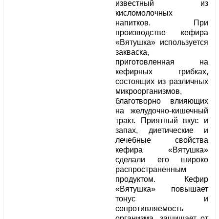
известный из
кисломолочных
напитков. При
производстве кефира
«Вятушка» используется
закваска,
приготовленная на
кефирных грибках,
состоящих из различных
микроорганизмов,
благотворно влияющих
на желудочно-кишечный
тракт. Приятный вкус и
запах, диетические и
лечебные свойства
кефира «Вятушка»
сделали его широко
распространенным
продуктом. Кефир
«Вятушка» повышает
тонус и
сопротивляемость
организма, защищает от