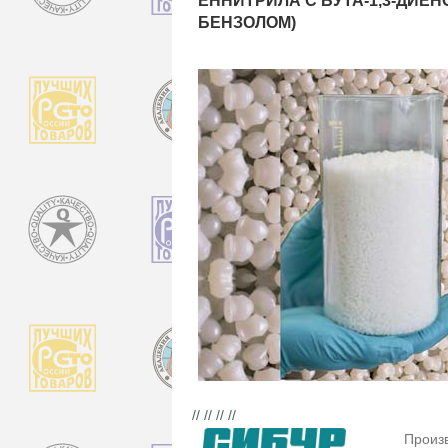
ЕННИТРИЛА С БУТА-1,3-ДИЕН
БЕНЗОЛОМ)
// // // //
Произ