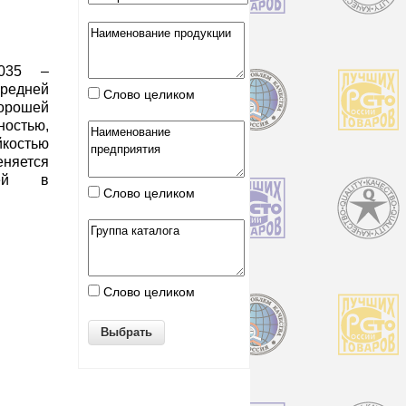
035 –
дней
Слово целиком
хорошей
ностью,
йкостью
няется
лей в
Слово целиком
Слово целиком