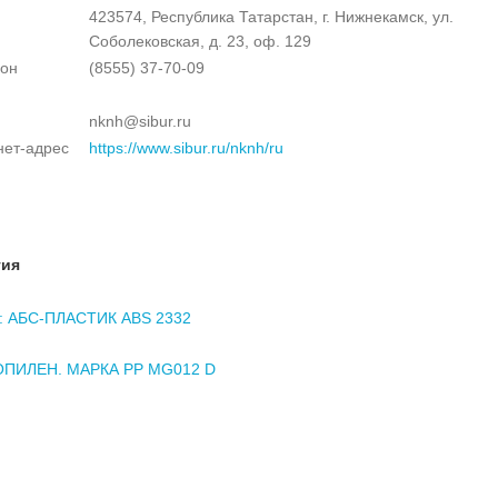
423574, Республика Татарстан, г. Нижнекамск, ул.
Соболековская, д. 23, оф. 129
он
(8555) 37-70-09
nknh@sibur.ru
нет-адрес
https://www.sibur.ru/nknh/ru
тия
 АБС-ПЛАСТИК ABS 2332
ПИЛЕН. МАРКА PP MG012 D