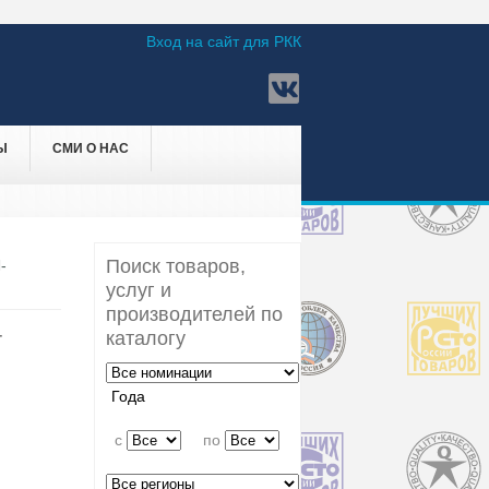
Вход на сайт для РКК
Ы
СМИ О НАС
Поиск товаров,
-
услуг и
производителей по
-
каталогу
Года
c
по