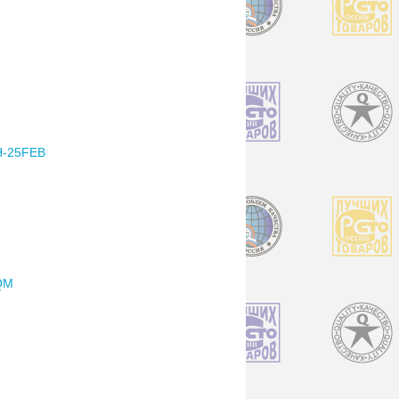
-25FEB
QM