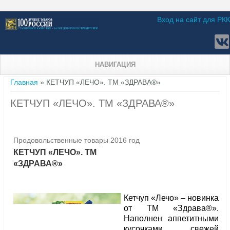
Вход на сайт для РКК
НАВИГАЦИЯ
Вы здесь
Главная
» КЕТЧУП «ЛЕЧО». ТМ «ЗДРАВА®»
КЕТЧУП «ЛЕЧО». ТМ «ЗДРАВА®»
Продовольственные товары 2016 год
КЕТЧУП «ЛЕЧО». ТМ
«ЗДРАВА®»
Кетчуп «Лечо» – новинка
от ТМ «Здрава®».
Наполнен аппетитными
кусочками свежей