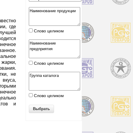
звестно
ии, где
Слово целиком
 лучшей
одится
нечное
ванное.
альное
 жарки,
Слово целиком
ования.
тки, не
вкуса,
оторыми
нечное
Слово целиком
ально
атов и