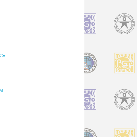
А®»
.
ТМ