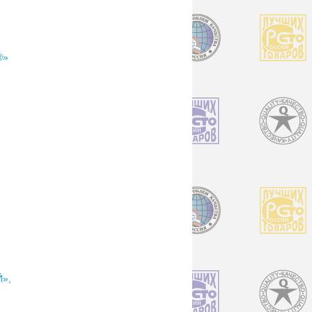
®»
»,