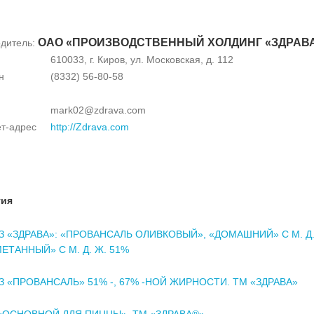
ОАО «ПРОИЗВОДСТВЕННЫЙ ХОЛДИНГ «ЗДРАВ
дитель:
610033, г. Киров, ул. Московская, д. 112
н
(8332) 56-80-58
mark02@zdrava.com
т-адрес
http://Zdrava.com
тия
 «ЗДРАВА»: «ПРОВАНСАЛЬ ОЛИВКОВЫЙ», «ДОМАШНИЙ» С М. Д.
МЕТАННЫЙ» С М. Д. Ж. 51%
 «ПРОВАНСАЛЬ» 51% -, 67% -НОЙ ЖИРНОСТИ. ТМ «ЗДРАВА»
«ОСНОВНОЙ ДЛЯ ПИЦЦЫ». ТМ «ЗДРАВА®»