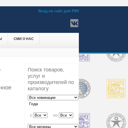
Вход на сайт для РКК
Ы
СМИ О НАС
Поиск товаров,
.
услуг и
производителей по
нное
каталогу
Года
c
по