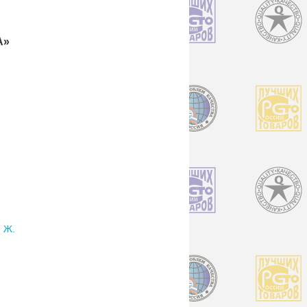
А»
 Ж.