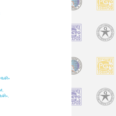
С
ЧНЫЙ»
М,
ЫЙ»,