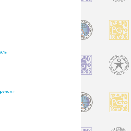
саль
хреном»