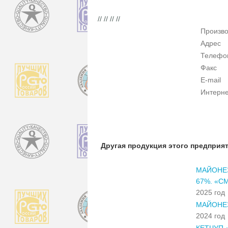
// // // //
Произво
Адрес
Телефо
Факс
E-mail
Интерне
Другая продукция этого предприя
МАЙОНЕЗ
67%. «С
2025 год
МАЙОНЕЗ
2024 год
КЕТЧУП 