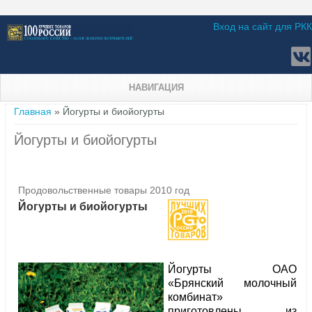
Вход на сайт для РКК
НАВИГАЦИЯ
Вы здесь
Главная
» Йогурты и биойогурты
Йогурты и биойогурты
Продовольственные товары 2010 год
Йогурты и биойогурты
Йогурты ОАО
«Брянский молочный
комбинат»
приготовлены из