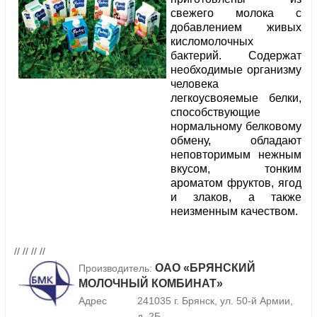
свежего молока с
добавлением живых
кисломолочных
бактерий. Содержат
необходимые организму
человека
легкоусвояемые белки,
способствующие
нормальному белковому
обмену, обладают
неповторимым нежным
вкусом, тонким
ароматом фруктов, ягод
и злаков, а также
неизменным качеством.
// // // //
ОАО «БРЯНСКИЙ
Производитель:
МОЛОЧНЫЙ КОМБИНАТ»
Адрес
241035 г. Брянск, ул. 50-й Армии,
д. 2Б