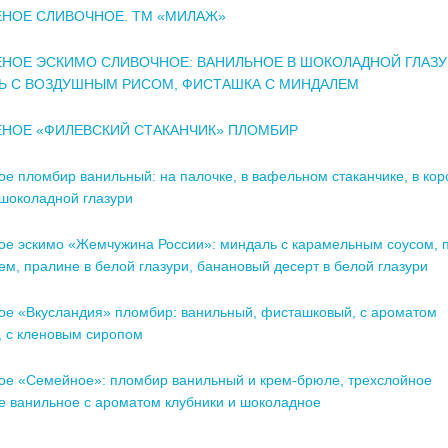
НОЕ СЛИВОЧНОЕ. ТМ «МИЛАЖ»
НОЕ ЭСКИМО СЛИВОЧНОЕ: ВАНИЛЬНОЕ В ШОКОЛАДНОЙ ГЛАЗУ
Ь С ВОЗДУШНЫМ РИСОМ, ФИСТАШКА С МИНДАЛЕМ
НОЕ «ФИЛЕВСКИЙ СТАКАНЧИК» ПЛОМБИР
е пломбир ванильный: на палочке, в вафельном стаканчике, в кор
 шоколадной глазури
е эскимо «Жемчужина России»: миндаль с карамельным соусом, 
ем, пралине в белой глазури, банановый десерт в белой глазури
е «Вкусландия» пломбир: ванильный, фисташковый, с ароматом
, с кленовым сиропом
е «Семейное»: пломбир ванильный и крем-брюле, трехслойное
е ванильное с ароматом клубники и шоколадное