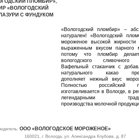
ГОДСКИЙ ПЛОМБИР»,
ИР «ВОЛОГОДСКИЙ
ЛАЗУРИ С ФУНДУКОМ
«Вологодский пломбир» – абс
натурален! «Вологодский пло
мороженое высокой жирности 
выраженным вкусом парного м
потому что пломбир делае
вологодского сливочного 
Вафельный стаканчик с добав
натурального какао прек
дополняет нежный вкус морож
Полностью российский пр
изготавливается в Вологде, в ре
легендарными тради
производства молочной продукци
ООО «ВОЛОГОДСКОЕ МОРОЖЕНОЕ»
водитель:
160021, г. Вологда, ул. Александра Клубова, д. 87