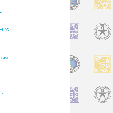
ом
НАНАС»
Т
ЦКИМ
Т;