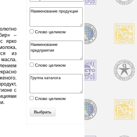
олютно
Слово целиком
мбир» –
с ярко
олока,
тся из
масла.
Слово целиком
лением
расно
еного.
одукт,
гионе с
циями
Слово целиком
и.