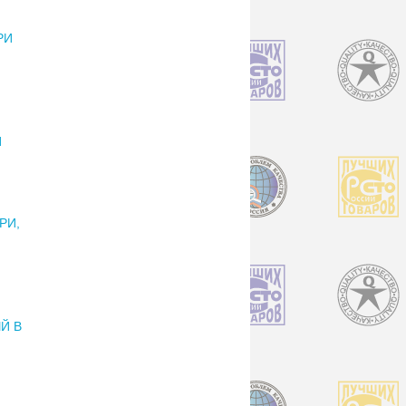
РИ
И
РИ,
Й В