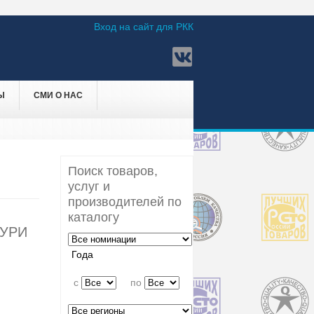
Вход на сайт для РКК
Ы
СМИ О НАС
Поиск товаров,
услуг и
производителей по
каталогу
УРИ
Года
c
по