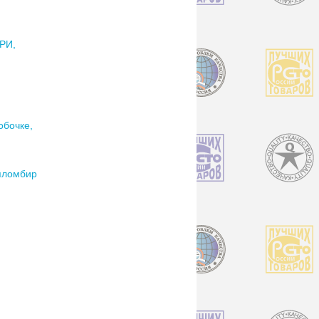
РИ,
обочке,
пломбир