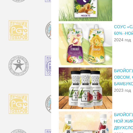
СОУС «С
60% -НО
2024 год
БИОЙОГУ
ОВСОМ, 
БАМБУК
2023 год
БИОЙОГУ
НОЙ ЖИР
ДВУХСЛО