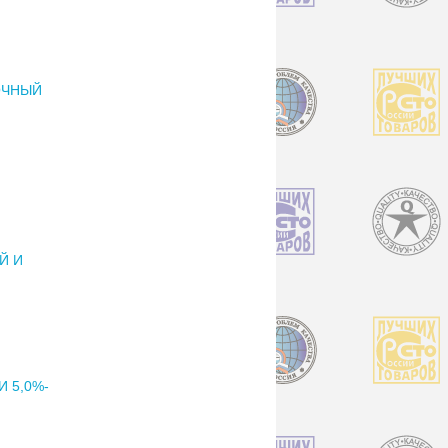
ОЧНЫЙ
Й И
 5,0%-