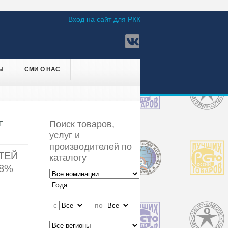
Вход на сайт для РКК
Ы
СМИ О НАС
Поиск товаров,
Т:
услуг и
производителей по
ТЕЙ
каталогу
,8%
Года
c
по