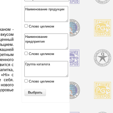
Слово целиком
наном -
вкусом
енный
ьцием.
омашней
Слово целиком
етным
енного
вится с
питка,
 «Hi» с
е себя.
Слово целиком
нового
оровье