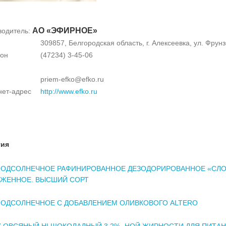
АО «ЭФИРНОЕ»
водитель:
309857, Белгородская область, г. Алексеевка, ул. Фрунзе
он
(47234) 3-45-06
priem-efko@efko.ru
нет-адрес
http://www.efko.ru
тия
ПОДСОЛНЕЧНОЕ РАФИНИРОВАННОЕ ДЕЗОДОРИРОВАННОЕ «СЛ
ЖЕННОЕ. ВЫСШИЙ СОРТ
ОДСОЛНЕЧНОЕ С ДОБАВЛЕНИЕМ ОЛИВКОВОГО ALTERO
 ОВСЯНЫЙ HI ШОКОЛАДНЫЙ 3,2% -НОЙ ЖИРНОСТИ ДЛЯ ПИТА