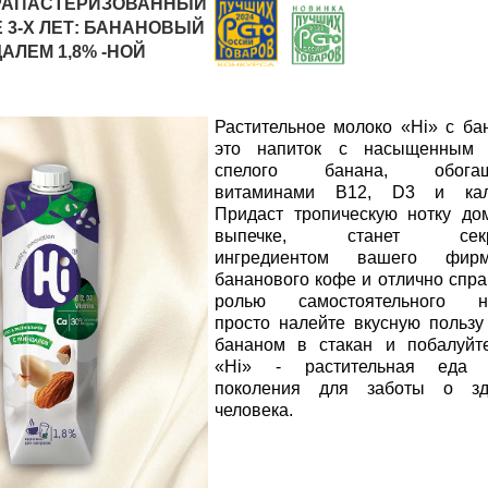
ТРАПАСТЕРИЗОВАННЫЙ
 3-Х ЛЕТ: БАНАНОВЫЙ
АЛЕМ 1,8% -НОЙ
Растительное молоко «Hi» с ба
это напиток с насыщенным 
спелого банана, обогащ
витаминами B12, D3 и кал
Придаст тропическую нотку д
выпечке, станет секр
ингредиентом вашего фирм
бананового кофе и отлично спра
ролью самостоятельного на
просто налейте вкусную пользу
бананом в стакан и побалуйт
«Hi» - растительная еда 
поколения для заботы о зд
человека.