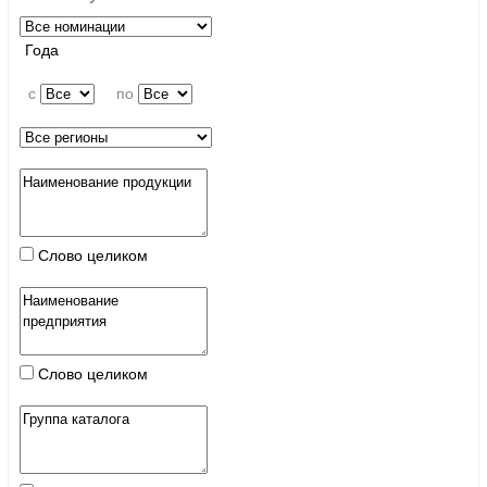
Года
c
по
Слово целиком
Слово целиком