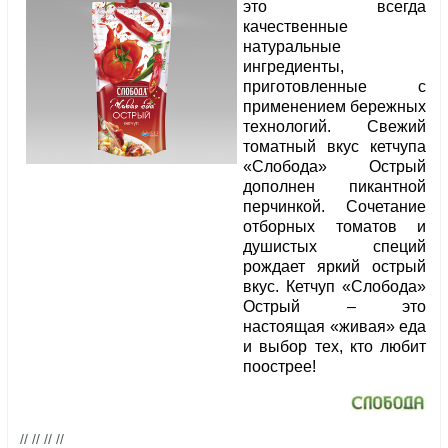
это всегда
качественные
натуральные
ингредиенты,
приготовленные с
применением бережных
технологий. Свежий
томатный вкус кетчупа
«Слобода» Острый
дополнен пикантной
перчинкой. Сочетание
отборных томатов и
душистых специй
рождает яркий острый
вкус. Кетчуп «Слобода»
Острый – это
настоящая «живая» еда
и выбор тех, кто любит
поострее!
// // // //