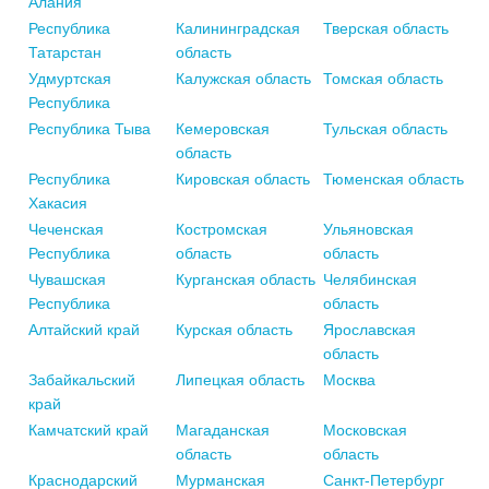
Алания
Республика
Калининградская
Тверская область
Татарстан
область
Удмуртская
Калужская область
Томская область
Республика
Республика Тыва
Кемеровская
Тульская область
область
Республика
Кировская область
Тюменская область
Хакасия
Чеченская
Костромская
Ульяновская
Республика
область
область
Чувашская
Курганская область
Челябинская
Республика
область
Алтайский край
Курская область
Ярославская
область
Забайкальский
Липецкая область
Москва
край
Камчатский край
Магаданская
Московская
область
область
Краснодарский
Мурманская
Санкт-Петербург