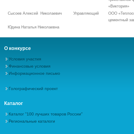
«Виктория»
Сысоев Алексей Николаевич
Управляющий
ООО «Теплоо
цементный за
Юдина Наталья Николаевна
О конкурсе
Условия участия
Финансовые условия
Информационное письмо
Голографический проект
Каталог
Каталог "100 лучших товаров России"
Региональные каталоги