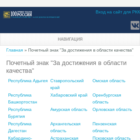
Вход на сайт для РКК
НАВИГАЦИЯ
Вы здесь
Главная
» Почетный знак "За достижения в области качества"
Почетный знак "За достижения в области
качества"
Республика Адыгея
Ставропольский
Омская область
край
Республика
Хабаровский край
Оренбургская
Башкортостан
область
Республика
Амурская область
Орловская область
Бурятия
Республика
Архангельская
Пензенская
Дагестан
область
область
Кабардино-
Астраханская
Псковская область