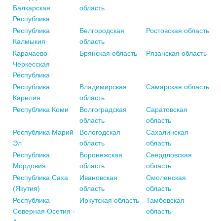
Балкарская
область
Республика
Республика
Белгородская
Ростовская область
Калмыкия
область
Карачаево-
Брянская область
Рязанская область
Черкесская
Республика
Республика
Владимирская
Самарская область
Карелия
область
Республика Коми
Волгоградская
Саратовская
область
область
Республика Марий
Вологодская
Сахалинская
Эл
область
область
Республика
Воронежская
Свердловская
Мордовия
область
область
Республика Саха
Ивановская
Смоленская
(Якутия)
область
область
Республика
Иркутская область
Тамбовская
Северная Осетия -
область