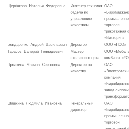
Щербакова Наталья Федоровна
Инженер-технолог
ОАО
отдела по
«Биробиджан
управлению
промышленно
качеством
торговая
трикотажная 
«Виктория»
Бондаренко Андрей Васильевич
Директор
ООО «НЭО»
Тарасов Валерий Геннадьевич
Мастер
ООО «Мебел
столярного цеха
комбинат «F
Прялкина Марина Сергеевна
Директор по
ОАО
качеству
«Электротехн
компания
«Биробиджан
завод силовы
трансформат
Шишкина Людмила Ивановна
Генеральный
ОАО
директор
«Биробиджан
промышленно
торговой
трикотажной