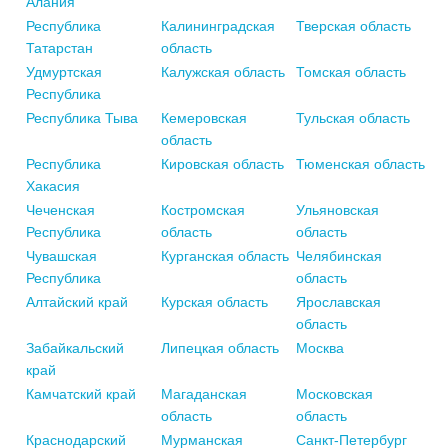
Алания
Республика
Калининградская
Тверская область
Татарстан
область
Удмуртская
Калужская область
Томская область
Республика
Республика Тыва
Кемеровская
Тульская область
область
Республика
Кировская область
Тюменская область
Хакасия
Чеченская
Костромская
Ульяновская
Республика
область
область
Чувашская
Курганская область
Челябинская
Республика
область
Алтайский край
Курская область
Ярославская
область
Забайкальский
Липецкая область
Москва
край
Камчатский край
Магаданская
Московская
область
область
Краснодарский
Мурманская
Санкт-Петербург