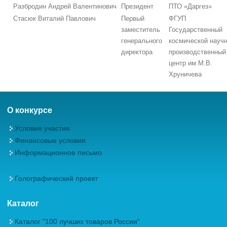
Разбродин Андрей Валентинович
Президент
ПТО «Даргез»
Стасюк Виталий Павлович
Первый
ФГУП
заместитель
Государственный
генерального
космической научн
директора
производственный
центр им.М.В.
Хруничева
О конкурсе
Условия участия
Финансовые условия
Информационное письмо
Голографический проект
Каталог
Каталог "100 лучших товаров России"