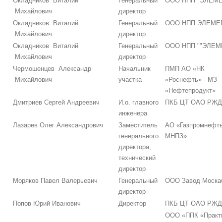
Окладников Виталий
Генеральный
ООО НПП "ЭЛЕМЕ
Михайлович
директор
Окладников Виталий
Генеральный
ООО НПП ЭЛЕМЕ
Михайлович
директор
Окладников Виталий
Генеральный
ООО НПП ""ЭЛЕМ
Михайлович
директор
Чермошенцев Александр
Начальник
ПМП АО «НК
Михайлович
участка
«Роснефть» - МЗ
«Нефтепродукт»
Дмитриев Сергей Андреевич
И.о. главного
ПКБ ЦТ ОАО РЖД
инженера
Лазарев Олег Александрович
Заместитель
АО «Газпромнефть
генерального
МНПЗ»
директора,
технический
директор
Моряков Павел Валерьевич
Генеральный
ООО Завод Моска
директор
Попов Юрий Иванович
Директор
ПКБ ЦТ ОАО РЖД
ООО «ППК «Практ