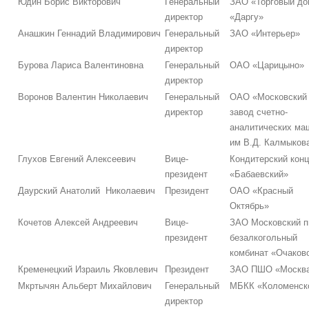
Юдин Борис Викторович
Генеральный
ЗАО «Торговый до
директор
«Даргу»
Анашкин Геннадий Владимирович
Генеральный
ЗАО «Интерьер»
директор
Бурова Лариса Валентиновна
Генеральный
ОАО «Царицыно»
директор
Воронов Валентин Николаевич
Генеральный
ОАО «Московский
директор
завод счетно-
аналитических ма
им В.Д. Калмыков
Глухов Евгений Алексеевич
Вице-
Кондитерский кон
президент
«Бабаевский»
Даурский Анатолий Николаевич
Президент
ОАО «Красный
Октябрь»
Кочетов Алексей Андреевич
Вице-
ЗАО Московский п
президент
безалкогольный
комбинат «Очаков
Кременецкий Израиль Яковлевич
Президент
ЗАО ПШО «Москв
Мкртычян Альберт Михайлович
Генеральный
МБКК «Коломенск
директор