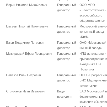
Верин Николай Михайлович
Генеральный
ООО МПО
директор
«Электротехника»
всероссийского
общества слепых
Евсеев Николай Николаевич
Генеральный
Московский винно-
директор
коньячный завод
«КиН»
Ежов Владимир Петрович
Генеральный
ОАО «Московский
директор
шинный завод»
Межирицкий Ефим Леонидович
Генеральный
НПЦ автоматики и
директор
приборостроения и
Академика Н.А.
Пилюгина
Папазов Иван Петрович
Генеральный
ООО «Прогрессив
директор
БИО Медицинские
технологии»
Стрижаков Иван Иванович
Вице-
ЗАО Московский п
президент
безалкогольный
комбинат «Очаков