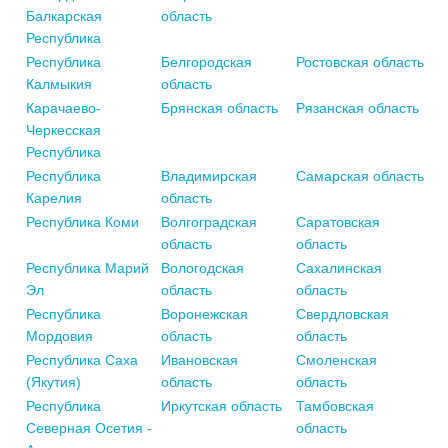
Балкарская
область
Республика
Республика
Белгородская
Ростовская область
Калмыкия
область
Карачаево-
Брянская область
Рязанская область
Черкесская
Республика
Республика
Владимирская
Самарская область
Карелия
область
Республика Коми
Волгоградская
Саратовская
область
область
Республика Марий
Вологодская
Сахалинская
Эл
область
область
Республика
Воронежская
Свердловская
Мордовия
область
область
Республика Саха
Ивановская
Смоленская
(Якутия)
область
область
Республика
Иркутская область
Тамбовская
Северная Осетия -
область