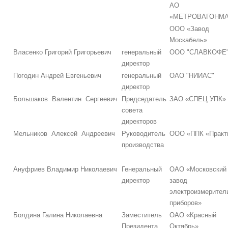
АО
«МЕТРОВАГОНМ
ООО «Завод
Москабель»
Власенко Григорий Григорьевич
генеральный
ООО "СЛАВКОФЕ
директор
Погодин Андрей Евгеньевич
генеральный
ОАО "НИИАС"
директор
Большаков Валентин Сергеевич
Председатель
ЗАО «СПЕЦ УПК»
совета
директоров
Мельников Алексей Андреевич
Руководитель
ООО «ППК «Практ
производства
Ануфриев Владимир Николаевич
Генеральный
ОАО «Московский
директор
завод
электроизмерител
приборов»
Болдина Галина Николаевна
Заместитель
ОАО «Красный
Президента
Октябрь»