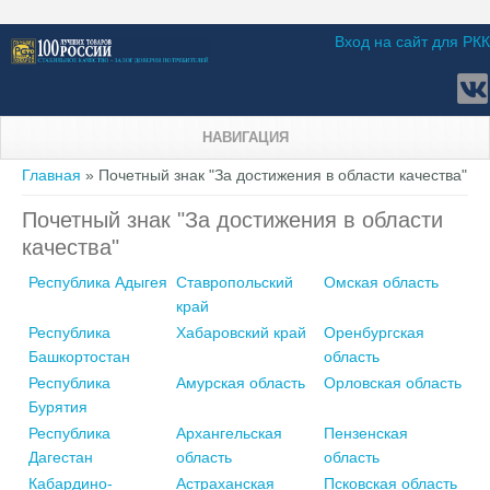
Вход на сайт для РКК
НАВИГАЦИЯ
Вы здесь
Главная
» Почетный знак "За достижения в области качества"
Почетный знак "За достижения в области
качества"
Республика Адыгея
Ставропольский
Омская область
край
Республика
Хабаровский край
Оренбургская
Башкортостан
область
Республика
Амурская область
Орловская область
Бурятия
Республика
Архангельская
Пензенская
Дагестан
область
область
Кабардино-
Астраханская
Псковская область