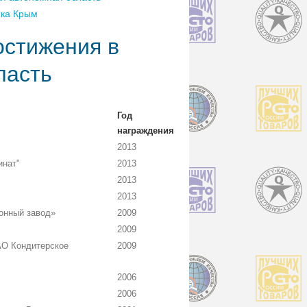
ика Крым
остижения в
ласть
Год
награждения
2013
инат"
2013
2013
2013
онный завод»
2009
2009
О Кондитерское
2009
2006
2006