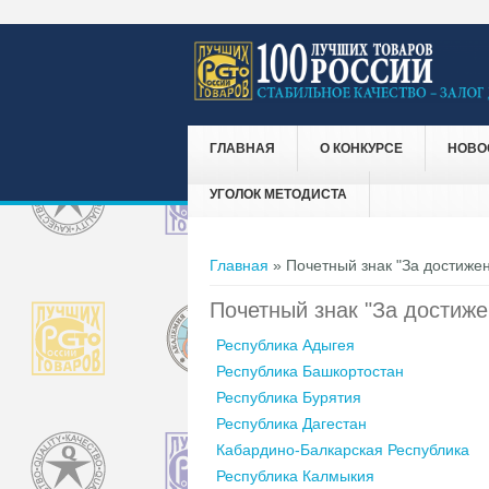
ГЛАВНАЯ
О КОНКУРСЕ
НОВО
УГОЛОК МЕТОДИСТА
Вы здесь
Главная
» Почетный знак "За достижен
Почетный знак "За достиже
Республика Адыгея
Республика Башкортостан
Республика Бурятия
Республика Дагестан
Кабардино-Балкарская Республика
Республика Калмыкия