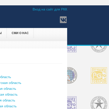
Вход на сайт для РКК
Ы
СМИ О НАС
бласть
ская область
я область
ая область
я область
ая область