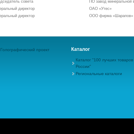
дседатель совета
ПО завод минеральной 
еральный директор
ОАО «Утес»
еральный директор
ООО фирма «Шарапов»
Каталог
Голографический проект
Каталог "100 лучших товаров
России"
Региональные каталоги
ежрегиональная Общественная Организация "Академия проблем