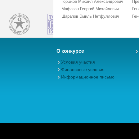
Горшков Михаил Александрович
Пре
Мафазан Георгий Михайлович
Ген
Шарапов Эмиль Нетфуллович
Ген
О конкурсе
Условия участия
Финансовые условия
Информационное письмо
Авторские права (Copyright) © 2026, М