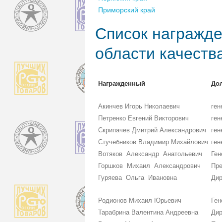
Приморский край
Список награжде
области качеств
Награжденный
До
Акинчев Игорь Николаевич
ген
Петренко Евгений Викторович
ген
Скрипачев Дмитрий Александрович
ген
Стучебников Владимир Михайлович
ген
Вотяков Александр Анатольевич
Ген
Горшков Михаил Александрович
Пре
Гуряева Ольга Ивановна
Дир
Родионов Михаил Юрьевич
Ген
Тарабрина Валентина Андреевна
Дир