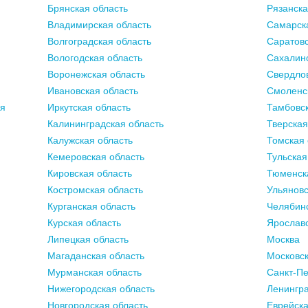
Брянская область
Рязанска
Владимирская область
Самарск
Волгоградская область
Саратовс
Вологодская область
Сахалинс
Воронежская область
Свердлов
Ивановская область
Смоленс
ия
Иркутская область
Тамбовск
Калининградская область
Тверская
Калужская область
Томская 
Кемеровская область
Тульская
Кировская область
Тюменск
Костромская область
Ульяновс
Курганская область
Челябинс
Курская область
Ярославс
Липецкая область
Москва
Магаданская область
Московск
Мурманская область
Санкт-Пе
Нижегородская область
Ленингра
Новгородская область
Еврейска