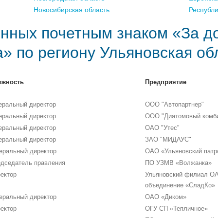
Новосибирская область
Республ
нных почетным знаком «За д
а» по региону Ульяновская об
лжность
Предприятие
еральный директор
ООО "Автопартнер"
еральный директор
ООО "Диатомовый комб
еральный директор
ОАО "Утес"
еральный директор
ЗАО "МИДАУС"
еральный директор
ОАО «Ульяновский патр
дседатель правления
ПО УЗМВ «Волжанка»
ектор
Ульяновский филиал ОА
объединение «СладКо»
еральный директор
ОАО «Диком»
ектор
ОГУ СП «Тепличное»