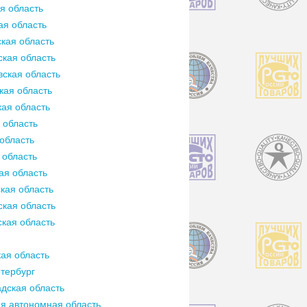
я область
ая область
кая область
кая область
ская область
кая область
ая область
 область
область
 область
ая область
кая область
кая область
кая область
ая область
тербург
дская область
я автономная область