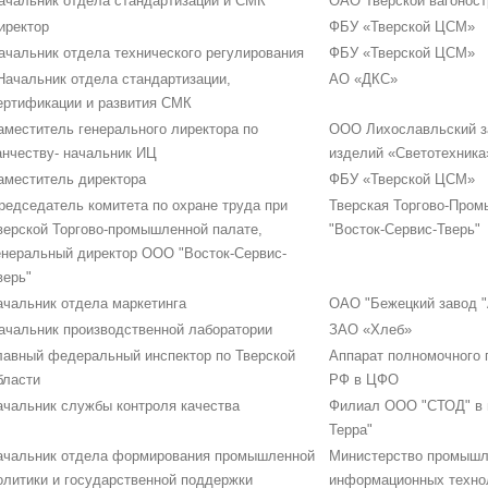
ачальник отдела стандартизации и СМК
ОАО Тверской вагоност
иректор
ФБУ «Тверской ЦСМ»
ачальник отдела технического регулирования
ФБУ «Тверской ЦСМ»
Начальник отдела стандартизации,
АО «ДКС»
ертификации и развития СМК
аместитель генерального лиректора по
ООО Лихославльский з
анчеству- начальник ИЦ
изделий «Светотехника
аместитель директора
ФБУ «Тверской ЦСМ»
редседатель комитета по охране труда при
Тверская Торгово-Про
верской Торгово-промышленной палате,
"Восток-Сервис-Тверь"
енеральный директор ООО "Восток-Сервис-
верь"
ачальник отдела маркетинга
ОАО "Бежецкий завод "
ачальник производственной лаборатории
ЗАО «Хлеб»
лавный федеральный инспектор по Тверской
Аппарат полномочного 
бласти
РФ в ЦФО
ачальник службы контроля качества
Филиал ООО "СТОД" в г
Терра"
ачальник отдела формирования промышленной
Министерство промышл
олитики и государственной поддержки
информационных технол