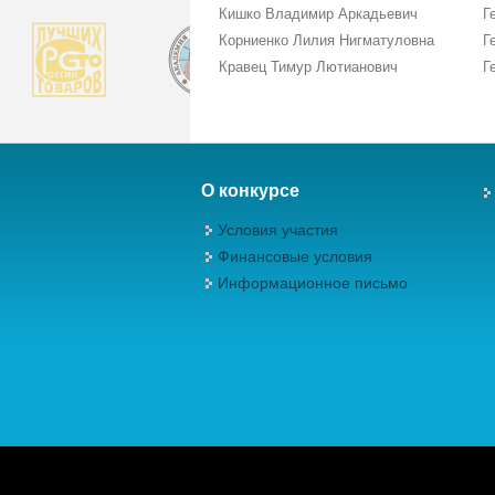
Кишко Владимир Аркадьевич
Г
Корниенко Лилия Нигматуловна
Г
Кравец Тимур Лютианович
Г
О конкурсе
Условия участия
Финансовые условия
Информационное письмо
Авторские права (Copyright) © 2026, М