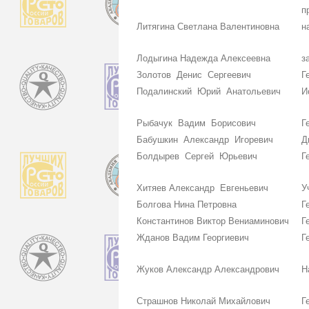
п
Литягина Светлана Валентиновна
н
Лодыгина Надежда Алексеевна
з
Золотов Денис Сергеевич
Г
Подалинский Юрий Анатольевич
И
Рыбачук Вадим Борисович
Г
Бабушкин Александр Игоревич
Д
Болдырев Сергей Юрьевич
Г
Хитяев Александр Евгеньевич
У
Болгова Нина Петровна
Г
Константинов Виктор Вениаминович
Г
Жданов Вадим Георгиевич
Г
Жуков Александр Александрович
Н
Страшнов Николай Михайлович
Г