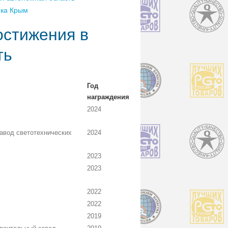
ика Крым
остижения в
ть
Год
награждения
2024
авод светотехнических
2024
2023
2023
2022
2022
2019