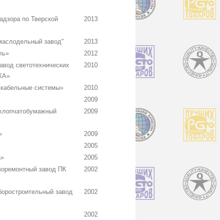
адзора по Тверской
2013
маслодельный завод"
2013
ль»
2012
авод светотехнических
2010
КА»
 кабельные системы»
2010
2009
хлопчатобумажный
2009
»
2009
2005
а»
2005
воремонтный завод ПК
2002
боростроительный завод
2002
2002