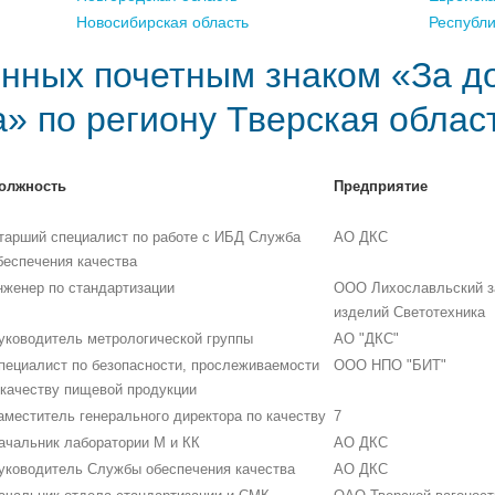
Новосибирская область
Республ
нных почетным знаком «За д
а» по региону Тверская облас
олжность
Предприятие
тарший специалист по работе с ИБД Служба
АО ДКС
беспечения качества
нженер по стандартизации
ООО Лихославльский з
изделий Светотехника
уководитель метрологической группы
АО "ДКС"
пециалист по безопасности, прослеживаемости
ООО НПО "БИТ"
 качеству пищевой продукции
аместитель генерального директора по качеству
7
ачальник лаборатории М и КК
АО ДКС
уководитель Службы обеспечения качества
АО ДКС