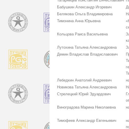
Татарницев Константин Вячеславович
Н
Бабушкин Александр Игоревич
Д
Белякова Ольга Владимировна
Н
Тимонина Анна Юрьевна
«
с
Кольцова Раиса Васильевна
З
к
Лутохина Татьяна Александровна
З
Демин Владислав Владиславович
П
Т
г
Т
Лебедкин Анатолий Андреевич
н
Новикова Татьяна Александровна
Н
Стрелецкий Юрий Эдуардович
Г
о
Виноградова Марина Николаевна
н
Тимофеев Александр Евгеньевич
н
п