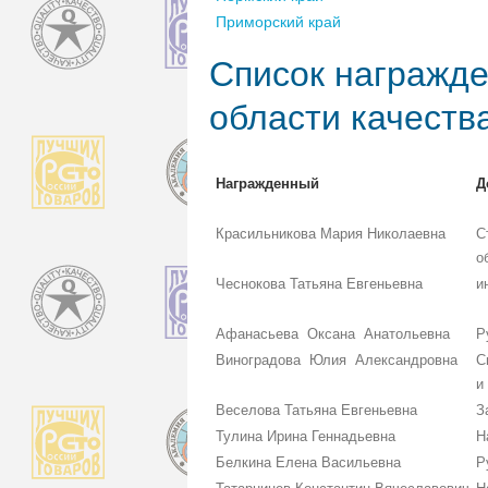
Приморский край
Список награжде
области качеств
Награжденный
Д
Красильникова Мария Николаевна
С
о
Чеснокова Татьяна Евгеньевна
и
Афанасьева Оксана Анатольевна
Р
Виноградова Юлия Александровна
С
и
Веселова Татьяна Евгеньевна
З
Тулина Ирина Геннадьевна
Н
Белкина Елена Васильевна
Р