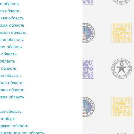
я область
ая область
кая область
кая область
ская область
кая область
ая область
 область
область
 область
ая область
кая область
кая область
кая область
ая область
тербург
дская область
я автономная область