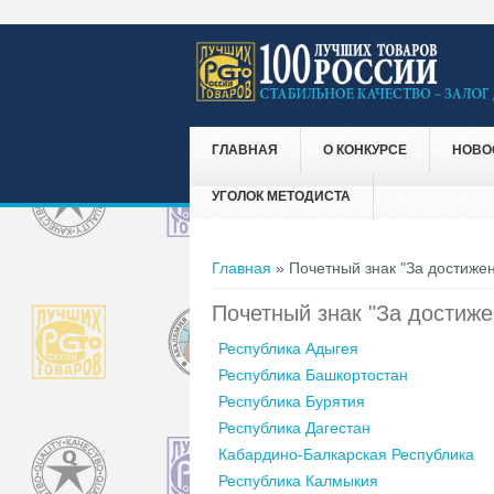
ГЛАВНАЯ
О КОНКУРСЕ
НОВО
УГОЛОК МЕТОДИСТА
Вы здесь
Главная
» Почетный знак "За достижен
Почетный знак "За достиже
Республика Адыгея
Республика Башкортостан
Республика Бурятия
Республика Дагестан
Кабардино-Балкарская Республика
Республика Калмыкия