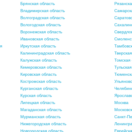
Брянская область
Рязанска
Владимирская область
Самарск
Волгоградская область
Саратовс
Вологодская область
Сахалинс
Воронежская область
Свердлов
Ивановская область
Смоленс
ия
Иркутская область
Тамбовск
Калининградская область
Тверская
Калужская область
Томская 
Кемеровская область
Тульская
Кировская область
Тюменск
Костромская область
Ульяновс
Курганская область
Челябинс
Курская область
Ярославс
Липецкая область
Москва
Магаданская область
Московск
Мурманская область
Санкт-Пе
Нижегородская область
Ленингра
Новгородская область
Еврейска