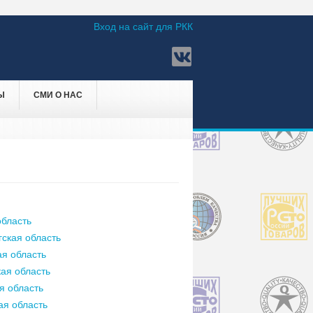
Вход на сайт для РКК
Ы
СМИ О НАС
бласть
ская область
я область
ая область
я область
ая область