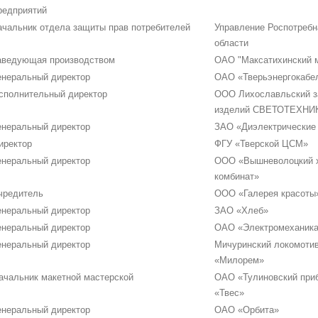
редприятий
ачальник отдела защиты прав потребителей
Управление Роспотребн
области
аведующая производством
ОАО "Максатихинский 
енеральный директор
ОАО «Тверьэнергокабе
сполнительный директор
ООО Лихославльский з
изделий СВЕТОТЕХНИ
енеральный директор
ЗАО «Диэлектрические
иректор
ФГУ «Тверской ЦСМ»
енеральный директор
ООО «Вышневолоцкий 
комбинат»
чредитель
ООО «Галерея красоты
енеральный директор
ЗАО «Хлеб»
енеральный директор
ОАО «Электромеханик
енеральный директор
Мичуринский локомоти
«Милорем»
ачальник макетной мастерской
ОАО «Тулиновский при
«Твес»
енеральный директор
ОАО «Орбита»