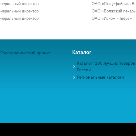
енеральный директор
ОАО «Птицефабрика В
енеральный директор
ОАО «Волжский пекарь
енеральный директор
ОАО «Искож - Тверь»
Каталог
Голографический проект
Каталог "100 лучших товаров
России"
Региональные каталоги
ежрегиональная Общественная Организация "Академия проблем