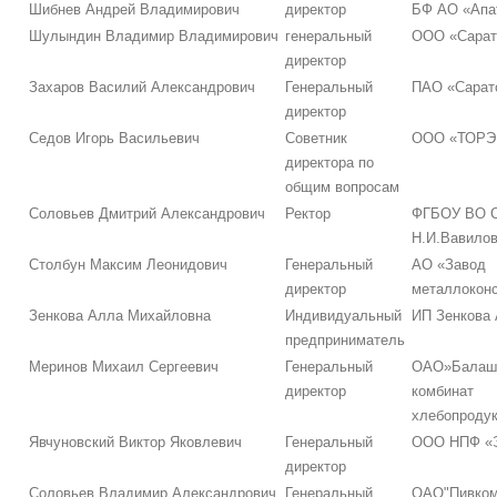
Шибнев Андрей Владимирович
директор
БФ АО «Апа
Шулындин Владимир Владимирович
генеральный
ООО «Сарат
директор
Захаров Василий Александрович
Генеральный
ПАО «Сарат
директор
Седов Игорь Васильевич
Советник
ООО «ТОРЭ
директора по
общим вопросам
Соловьев Дмитрий Александрович
Ректор
ФГБОУ ВО С
Н.И.Вавило
Столбун Максим Леонидович
Генеральный
АО «Завод
директор
металлоконс
Зенкова Алла Михайловна
Индивидуальный
ИП Зенкова 
предприниматель
Меринов Михаил Сергеевич
Генеральный
ОАО»Балаш
директор
комбинат
хлебопродук
Явчуновский Виктор Яковлевич
Генеральный
ООО НПФ «
директор
Соловьев Владимир Александрович
Генеральный
ОАО"Пивком