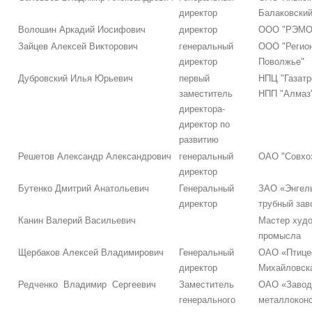
директор
Балаковский
Волошин Аркадий Иосифович
директор
ООО "РЭМО
Зайцев Алексей Викторович
генеральный
ООО "Регион
директор
Поволжье"
Дубровский Илья Юрьевич
первый
НПЦ "Газат
заместитель
НПП "Алмаз
директора-
директор по
развитию
Решетов Александр Александрович
генеральный
ОАО "Совхоз
директор
Бутенко Дмитрий Анатольевич
Генеральный
ЗАО «Энгел
директор
трубный зав
Канин Валерий Васильевич
Мастер худо
промысла
Щербаков Алексей Владимирович
Генеральный
ОАО «Птице
директор
Михайловск
Редченко Владимир Сергеевич
Заместитель
ОАО «Завод
генерального
металлоконс