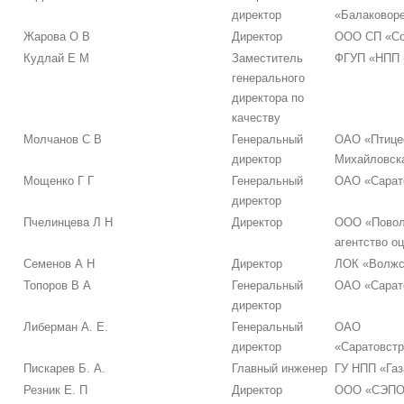
директор
«Балаковоре
Жарова О В
Директор
ООО СП «Со
Кудлай Е М
Заместитель
ФГУП «НПП 
генерального
директора по
качеству
Молчанов С В
Генеральный
ОАО «Птице
директор
Михайловск
Мощенко Г Г
Генеральный
ОАО «Сарат
директор
Пчелинцева Л Н
Директор
ООО «Повол
агентство о
Семенов А Н
Директор
ЛОК «Волжс
Топоров В А
Генеральный
ОАО «Сарат
директор
Либерман А. Е.
Генеральный
ОАО
директор
«Саратовстр
Пискарев Б. А.
Главный инженер
ГУ НПП «Газ
Резник Е. П
Директор
ООО «СЭПО