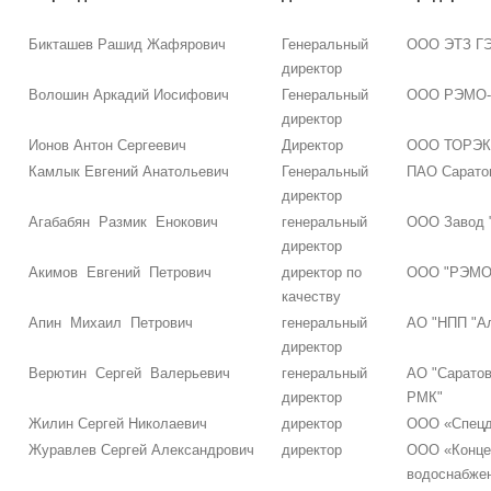
Бикташев Рашид Жафярович
Генеральный
ООО ЭТЗ Г
директор
Волошин Аркадий Иосифович
Генеральный
ООО РЭМО-Т
директор
Ионов Антон Сергеевич
Директор
ООО ТОРЭ
Камлык Евгений Анатольевич
Генеральный
ПАО Сарато
директор
Агабабян Размик Енокович
генеральный
ООО Завод 
директор
Акимов Евгений Петрович
директор по
ООО "РЭМО-
качеству
Апин Михаил Петрович
генеральный
АО "НПП "А
директор
Верютин Сергей Валерьевич
генеральный
АО "Саратов
директор
РМК"
Жилин Сергей Николаевич
директор
ООО «Спецд
Журавлев Сергей Александрович
директор
ООО «Конце
водоснабже