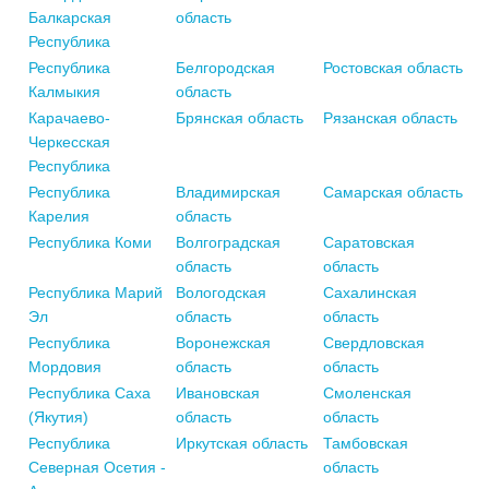
Балкарская
область
Республика
Республика
Белгородская
Ростовская область
Калмыкия
область
Карачаево-
Брянская область
Рязанская область
Черкесская
Республика
Республика
Владимирская
Самарская область
Карелия
область
Республика Коми
Волгоградская
Саратовская
область
область
Республика Марий
Вологодская
Сахалинская
Эл
область
область
Республика
Воронежская
Свердловская
Мордовия
область
область
Республика Саха
Ивановская
Смоленская
(Якутия)
область
область
Республика
Иркутская область
Тамбовская
Северная Осетия -
область