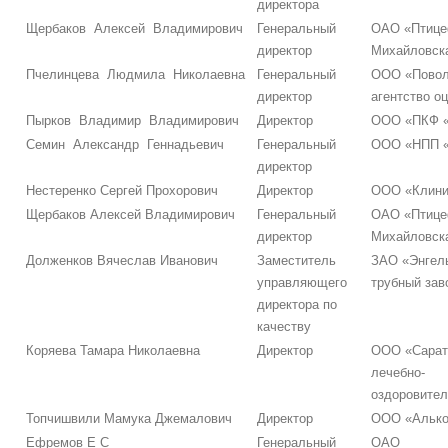
директора
Щербаков Алексей Владимирович
Генеральный
ОАО «Птице
директор
Михайловск
Пчелинцева Людмила Николаевна
Генеральный
ООО «Повол
директор
агентство о
Пырков Владимир Владимирович
Директор
ООО «ПКФ «
Семин Александр Геннадьевич
Генеральный
ООО «НПП 
директор
Нестеренко Сергей Прохорович
Директор
ООО «Клини
Щербаков Алексей Владимирович
Генеральный
ОАО «Птице
директор
Михайловск
Долженков Вячеслав Иванович
Заместитель
ЗАО «Энгел
управляющего
трубный зав
директора по
качеству
Коряева Тамара Николаевна
Директор
ООО «Сарат
лечебно-
оздоровител
Топчишвили Мамука Джемалович
Директор
ООО «Алько
Ефремов Е С
Генеральный
ОАО