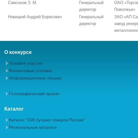
Самсонов З. М.
Генеральный
ОАО «Торго
директор
Поволжье»
Новицкий Андрей Борисович
Генеральный
ЗАО «АП Са
директор
завод резер
металлоконс
О конкурсе
Условия участия
Финансовые условия
Информационное письмо
Голографический проект
Каталог
Каталог "100 лучших товаров России"
Региональные каталоги