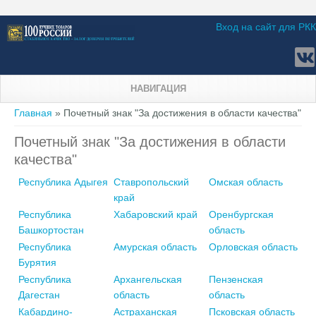
Вход на сайт для РКК
НАВИГАЦИЯ
Вы здесь
Главная
» Почетный знак "За достижения в области качества"
Почетный знак "За достижения в области
качества"
Республика Адыгея
Ставропольский
Омская область
край
Республика
Хабаровский край
Оренбургская
Башкортостан
область
Республика
Амурская область
Орловская область
Бурятия
Республика
Архангельская
Пензенская
Дагестан
область
область
Кабардино-
Астраханская
Псковская область