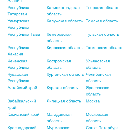
Алания
Республика
Калининградская
Тверская область
Татарстан
область
Удмуртская
Калужская область
Томская область
Республика
Республика Тыва
Кемеровская
Тульская область
область
Республика
Кировская область
Тюменская область
Хакасия
Чеченская
Костромская
Ульяновская
Республика
область
область
Чувашская
Курганская область
Челябинская
Республика
область
Алтайский край
Курская область
Ярославская
область
Забайкальский
Липецкая область
Москва
край
Камчатский край
Магаданская
Московская
область
область
Краснодарский
Мурманская
Санкт-Петербург