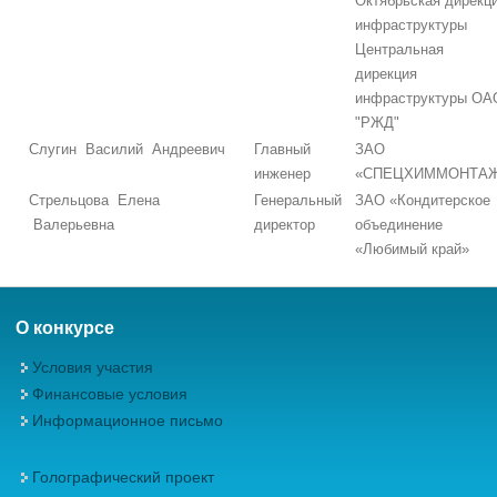
Октябрьская дирекц
инфраструктуры
Центральная
дирекция
инфраструктуры ОА
"РЖД"
Слугин Василий Андреевич
Главный
ЗАО
инженер
«СПЕЦХИММОНТА
Стрельцова Елена
Генеральный
ЗАО «Кондитерское
Валерьевна
директор
объединение
«Любимый край»
О конкурсе
Условия участия
Финансовые условия
Информационное письмо
Голографический проект