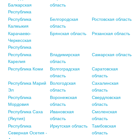
Балкарская
область
Республика
Республика
Белгородская
Ростовская область
Калмыкия
область
Карачаево-
Брянская область
Рязанская область
Черкесская
Республика
Республика
Владимирская
Самарская область
Карелия
область
Республика Коми
Волгоградская
Саратовская
область
область
Республика Марий
Вологодская
Сахалинская
Эл
область
область
Республика
Воронежская
Свердловская
Мордовия
область
область
Республика Саха
Ивановская
Смоленская
(Якутия)
область
область
Республика
Иркутская область
Тамбовская
Северная Осетия -
область