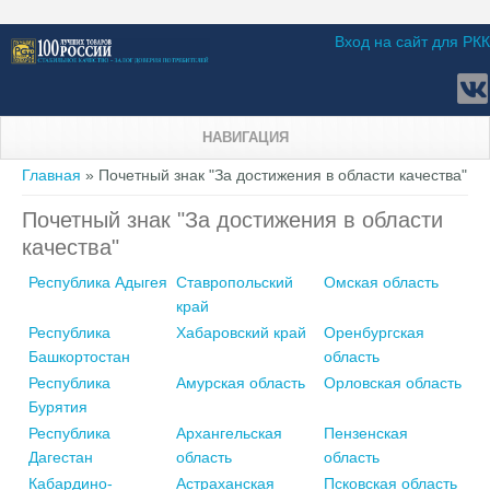
Вход на сайт для РКК
НАВИГАЦИЯ
Вы здесь
Главная
» Почетный знак "За достижения в области качества"
Почетный знак "За достижения в области
качества"
Республика Адыгея
Ставропольский
Омская область
край
Республика
Хабаровский край
Оренбургская
Башкортостан
область
Республика
Амурская область
Орловская область
Бурятия
Республика
Архангельская
Пензенская
Дагестан
область
область
Кабардино-
Астраханская
Псковская область