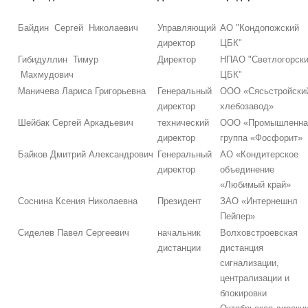
Байдин Сергей Николаевич
Управляющий
АО "Кондопожский
директор
ЦБК"
Гибидуллин Тимур
Директор
НПАО "Светлогорск
Махмудович
ЦБК"
Маничева Лариса Григорьевна
Генеральный
ООО «Сясьстройски
директор
хлебозавод»
Шейбак Сергей Аркадьевич
технический
ООО «Промышленна
директор
группа «Фосфорит»
Байков Дмитрий Александрович
Генеральный
АО «Кондитерское
директор
объединение
«Любимый край»
Соснина Ксения Николаевна
Президент
ЗАО «Интернешнл
Пейпер»
Сиделев Павел Сергеевич
начальник
Волховстроевская
дистанции
дистанция
сигнализации,
централизации и
блокировки