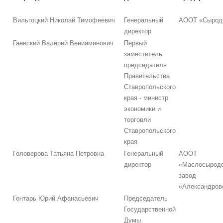
Вильгоцкий Николай Тимофеевич
Генеральный
АООТ «Сырод
директор
Гаевский Валерий Вениаминович
Первый
заместитель
председателя
Правительства
Ставропольского
края - министр
экономики и
торговли
Ставропольского
края
Головерова Татьяна Петровна
Генеральный
АООТ
директор
«Маслосырод
завод
«Александров
Гонтарь Юрий Афанасьевич
Председатель
Государственной
Думы