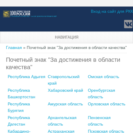
Вход на сайт для РКК
НАВИГАЦИЯ
Вы здесь
Главная
» Почетный знак "За достижения в области качества"
Почетный знак "За достижения в области
качества"
Республика Адыгея
Ставропольский
Омская область
край
Республика
Хабаровский край
Оренбургская
Башкортостан
область
Республика
Амурская область
Орловская область
Бурятия
Республика
Архангельская
Пензенская
Дагестан
область
область
Кабардино-
Астраханская
Псковская область