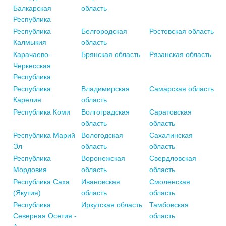
Балкарская
область
Республика
Республика
Белгородская
Ростовская область
Калмыкия
область
Карачаево-
Брянская область
Рязанская область
Черкесская
Республика
Республика
Владимирская
Самарская область
Карелия
область
Республика Коми
Волгоградская
Саратовская
область
область
Республика Марий
Вологодская
Сахалинская
Эл
область
область
Республика
Воронежская
Свердловская
Мордовия
область
область
Республика Саха
Ивановская
Смоленская
(Якутия)
область
область
Республика
Иркутская область
Тамбовская
Северная Осетия -
область