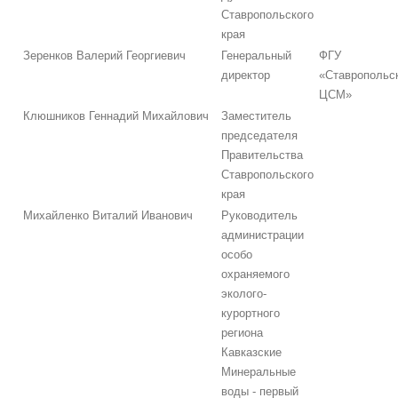
Ставропольского
края
Зеренков Валерий Георгиевич
Генеральный
ФГУ
директор
«Ставропольс
ЦСМ»
Клюшников Геннадий Михайлович
Заместитель
председателя
Правительства
Ставропольского
края
Михайленко Виталий Иванович
Руководитель
администрации
особо
охраняемого
эколого-
курортного
региона
Кавказские
Минеральные
воды - первый