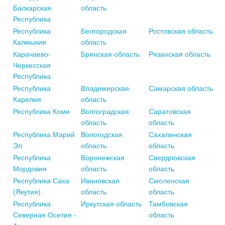
Балкарская
область
Республика
Республика
Белгородская
Ростовская область
Калмыкия
область
Карачаево-
Брянская область
Рязанская область
Черкесская
Республика
Республика
Владимирская
Самарская область
Карелия
область
Республика Коми
Волгоградская
Саратовская
область
область
Республика Марий
Вологодская
Сахалинская
Эл
область
область
Республика
Воронежская
Свердловская
Мордовия
область
область
Республика Саха
Ивановская
Смоленская
(Якутия)
область
область
Республика
Иркутская область
Тамбовская
Северная Осетия -
область