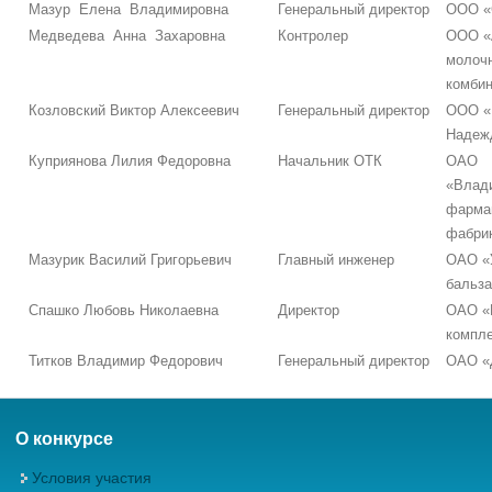
Мазур Елена Владимировна
Генеральный директор
ООО «
Медведева Анна Захаровна
Контролер
ООО «
молоч
комбин
Козловский Виктор Алексеевич
Генеральный директор
ООО «
Надеж
Куприянова Лилия Федоровна
Начальник ОТК
ОАО
«Влад
фарма
фабри
Мазурик Василий Григорьевич
Главный инженер
ОАО «
бальз
Спашко Любовь Николаевна
Директор
ОАО «
компле
Титков Владимир Федорович
Генеральный директор
ОАО «
О конкурсе
Условия участия