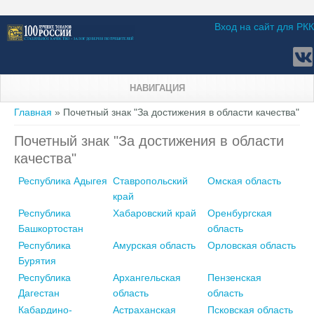
Вход на сайт для РКК
НАВИГАЦИЯ
Вы здесь
Главная
» Почетный знак "За достижения в области качества"
Почетный знак "За достижения в области
качества"
Республика Адыгея
Ставропольский
Омская область
край
Республика
Хабаровский край
Оренбургская
Башкортостан
область
Республика
Амурская область
Орловская область
Бурятия
Республика
Архангельская
Пензенская
Дагестан
область
область
Кабардино-
Астраханская
Псковская область