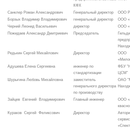
КФХ
Санклер Роман Александрович
Генеральный директор
ООО Р
Борзых Владимир Владимирович
генеральный директор
ООО «
Черний Леонид Васильевич
директор
ООО «
Пожидаев Александр Дмитриевич
Председатель
Гильд
предпр
Наход
Редькин Сергей Михайлович
Директор
ООО
«Милог
Адушева Елена Сергеевна
инженер по
ФБУ "
стандартизации
ЦСМ"
Шурыгина Любовь Михайловна
заместитель
ОАО "
генерального директора
Находк
по производству
Зайцев Евгений Владимирович
Главный инженер
ООО «
квасно
Кураков Сергей Феликсович
Директор
Автор
сервис
«Спект