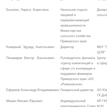
Бычкова Лариса Борисовна
Начальник отдела
Депар
пищевой и
сельск
перерабатывающей
промышленности
Министерства
сельского хозяйства
Приморского края
Комирный Эдуард Анатольевич
Директор
ФБУ "
ЦСМ"
Понамарев Виктор Васильевич
Руководитель филиала
Центр 
«Центр компетенций в
в сфер
сфере с/х кооперации и
поддержки фермеров
Приморского края «АО
«Романовское»
Ефремов Александр Владимирович
Генеральный директор
АО Юж
ГК До
Мишин Михаил Юрьевич
Индивидуальный
ИП ГК
предприниматель,Глава
М.Ю.