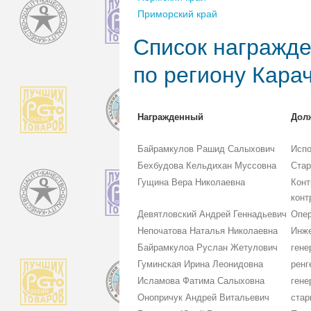
Приморский край
Список награжде
по региону Кара
Награжденный
Дол
Байрамкулов Рашид Салыхович
Испо
Бехбудова Кельдихан Муссовна
Стар
Гущина Вера Николаевна
Конт
конт
Девятловский Андрей Геннадьевич
Опер
Непочатова Наталья Николаевна
Инже
Байрамкулоа Руслан Жетулович
гене
Гуминская Ирина Леонидовна
ренг
Исламова Фатима Салыховна
гене
Онопричук Андрей Витальевич
стар