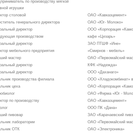
приниматель по производству мягкой
вной игрушки
ктор столовой
ОАО «Кавказцемент»
ститель генерального директора
ОАО «Юг- Молоко»
ральный директор
ООО «Корпорация «Кам
едующая производством
кафе «Цезарь»
ральный директор
ЗАО ПТШФ «Ине»
ктор мебельного предприятия
»Смирнов - мебель»
ший мастер
ОАО «Первомайский ма
ральный директор
КФК «Надежда»
ральный директор
ООО «Даханаго»
льник производства филиала
ООО «Хладокомбинат» в 
льник цеха
ОАО «Корпорация «Камо
обиолог
ОАО «Фирма «Юг - Моло
ктор по производству
ОАО «Кавказцемент»
олог
ООО ПК «Дана»
ший пивовар
ЗАО «Карачаевский пив
льник лаборатории
ОАО «Первомайский ма
альник ОТК
ОАО «Электроника»