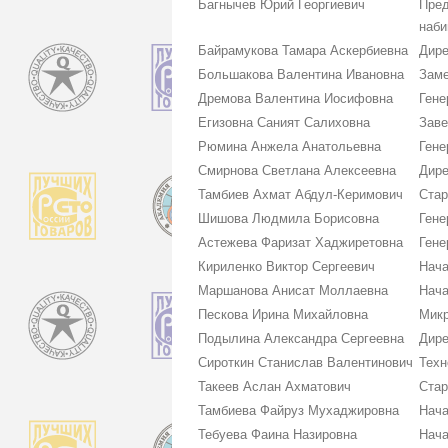
Багнычев Юрий Георгиевич
Пред
наби
Байрамукова Тамара Аскербиевна
Дире
Большакова Валентина Ивановна
Заме
Дремова Валентина Иосифовна
Гене
Егизовна Саният Салиховна
Зав
Рюмина Анжела Анатольевна
Гене
Смирнова Светлана Алексеевна
Дире
Тамбиев Ахмат Абдул-Керимович
Стар
Шишова Людмила Борисовна
Гене
Астежева Фаризат Хаджиретовна
Гене
Кириленко Виктор Сергеевич
Нача
Маршанова Анисат Моллаевна
Нача
Пескова Ирина Михайловна
Микр
Подылина Александра Сергеевна
Дире
Сироткин Станислав Валентинович
Техн
Такеев Аслан Ахматович
Стар
Тамбиева Файруз Мухаджировна
Нача
Тебуева Фаина Назировна
Нач