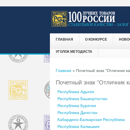
ГЛАВНАЯ
О КОНКУРСЕ
НОВО
УГОЛОК МЕТОДИСТА
Вы здесь
Главная
» Почетный знак "Отличник ка
Почетный знак "Отличник к
Республика Адыгея
Республика Башкортостан
Республика Бурятия
Республика Дагестан
Кабардино-Балкарская Республика
Республика Калмыкия