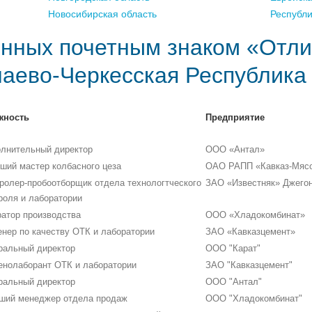
Новосибирская область
Республ
нных почетным знаком «Отли
чаево-Черкесская Республика
жность
Предприятие
лнительный директор
ООО «Антал»
ший мастер колбасного цеза
ОАО РАПП «Кавказ-Мяс
ролер-пробоотборщик отдела технологтческого
ЗАО «Известняк» Джегон
роля и лаборатории
атор производства
ООО «Хладокомбинат»
нер по качеству ОТК и лаборатории
ЗАО «Кавказцемент»
ральный директор
ООО "Карат"
енолаборант ОТК и лаборатории
ЗАО "Кавказцемент"
ральный директор
ООО "Антал"
ший менеджер отдела продаж
ООО "Хладокомбинат"