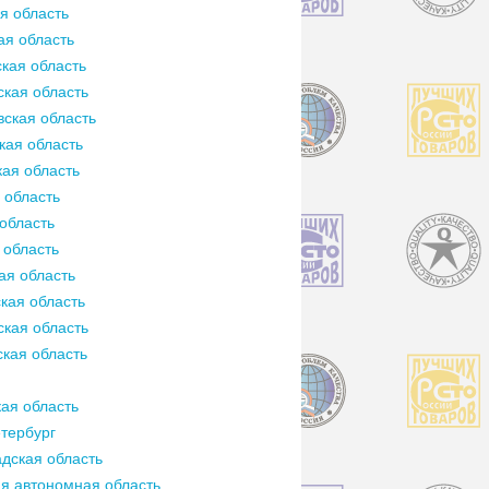
я область
ая область
кая область
кая область
ская область
кая область
ая область
 область
область
 область
ая область
кая область
кая область
кая область
ая область
тербург
дская область
я автономная область