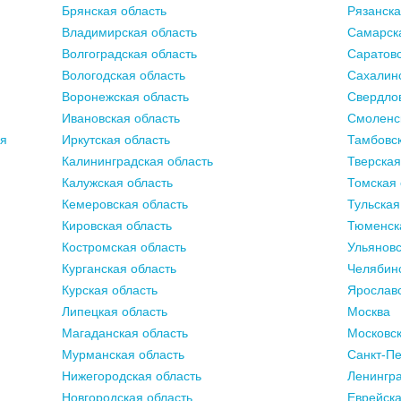
Брянская область
Рязанска
Владимирская область
Самарск
Волгоградская область
Саратовс
Вологодская область
Сахалинс
Воронежская область
Свердлов
Ивановская область
Смоленс
ия
Иркутская область
Тамбовск
Калининградская область
Тверская
Калужская область
Томская 
Кемеровская область
Тульская
Кировская область
Тюменск
Костромская область
Ульяновс
Курганская область
Челябинс
Курская область
Ярославс
Липецкая область
Москва
Магаданская область
Московск
Мурманская область
Санкт-Пе
Нижегородская область
Ленингра
Новгородская область
Еврейска