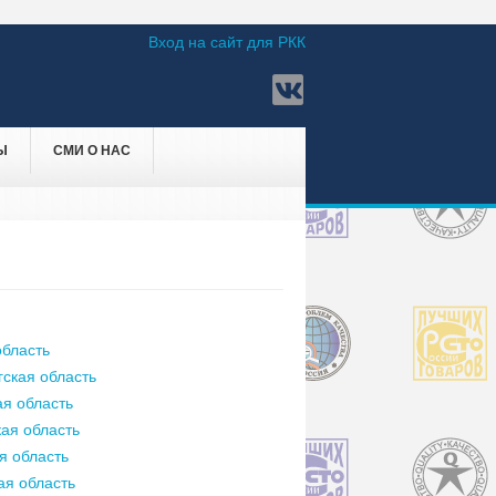
Вход на сайт для РКК
Ы
СМИ О НАС
бласть
ская область
я область
ая область
я область
ая область