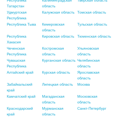
Республика
Калининградская
Тверская область
Татарстан
область
Удмуртская
Калужская область
Томская область
Республика
Республика Тыва
Кемеровская
Тульская область
область
Республика
Кировская область
Тюменская область
Хакасия
Чеченская
Костромская
Ульяновская
Республика
область
область
Чувашская
Курганская область
Челябинская
Республика
область
Алтайский край
Курская область
Ярославская
область
Забайкальский
Липецкая область
Москва
край
Камчатский край
Магаданская
Московская
область
область
Краснодарский
Мурманская
Санкт-Петербург
край
область