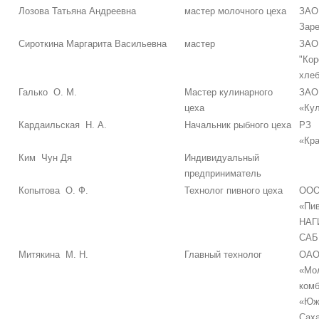
Лозова Татьяна Андреевна
мастер молочного цеха
ЗАО
Заре
Сироткина Маргарита Васильевна
мастер
ЗАО
"Кор
хлеб
Галько О. М.
Мастер кулинарного
ЗАО
цеха
«Ку
Кардаильская Н. А.
Начальник рыбного цеха
РЗ
«Кра
Ким Чун Дя
Индивидуальный
предприниматель
Копытова О. Ф.
Технолог пивного цеха
ОО
«Пи
НАГ
САБ
Митякина М. Н.
Главный технолог
ОА
«Мо
комб
«Юж
Сах