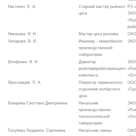
Настенко Е. А.
Старший мастер рыбного
РЗ 
цеха
ЗАО
«Ку
рыб
Никонова И. Н.
Мастер цеха розлива
ОАО
Чепарова В. И.
Инженер – микробиолог
ЗАО
производственной
лаборатории
Штефанко В. И.
Директор
ЗАО
рыбоперерабатывающего
«Ры
комплекса
«Ос
Ярославцев П. А.
Оператор термического
ООО
отделения колбасного
«Гу
цеха
Бокарева Светлана Дмитриевна
Начальник
ЗАО
производственно-
«Ры
технологической
«Ос
лаборатории
Голубева Людмила Сергеевна
Начальник смены
ОА