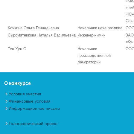
«Мо
комб
«Юж
Сах
Кочкина Ольга Геннадьевна
Начальник цеха разлива
ООО
Сыромятникова Наталья Васильевна
Инженер-химик
ЗАО
«Ку
Тен Хун О
Начальник
ООО
производственной
лаборатории
О конкурсе
Условия участия
Финансовые условия
Информационное письмо
Голографический проект