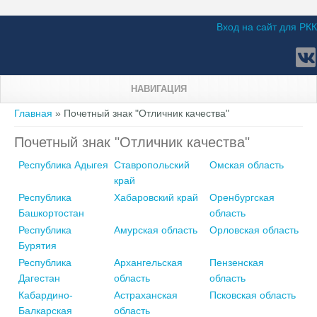
Вход на сайт для РКК
НАВИГАЦИЯ
Вы здесь
Главная
» Почетный знак "Отличник качества"
Почетный знак "Отличник качества"
Республика Адыгея
Ставропольский
Омская область
край
Республика
Хабаровский край
Оренбургская
Башкортостан
область
Республика
Амурская область
Орловская область
Бурятия
Республика
Архангельская
Пензенская
Дагестан
область
область
Кабардино-
Астраханская
Псковская область
Балкарская
область