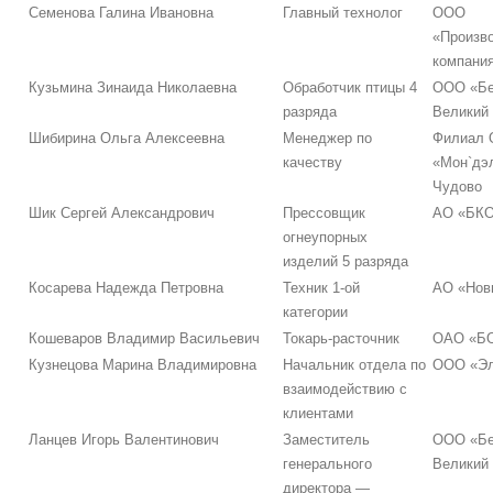
Семенова Галина Ивановна
Главный технолог
ООО
«Произв
компани
Кузьмина Зинаида Николаевна
Обработчик птицы 4
ООО «Бе
разряда
Великий
Шибирина Ольга Алексеевна
Менеджер по
Филиал
качеству
«Мон`дэл
Чудово
Шик Сергей Александрович
Прессовщик
АО «БК
огнеупорных
изделий 5 разряда
Косарева Надежда Петровна
Техник 1-ой
АО «Нов
категории
Кошеваров Владимир Васильевич
Токарь-расточник
ОАО «Б
Кузнецова Марина Владимировна
Начальник отдела по
ООО «Эл
взаимодействию с
клиентами
Ланцев Игорь Валентинович
Заместитель
ООО «Бе
генерального
Великий
директора —