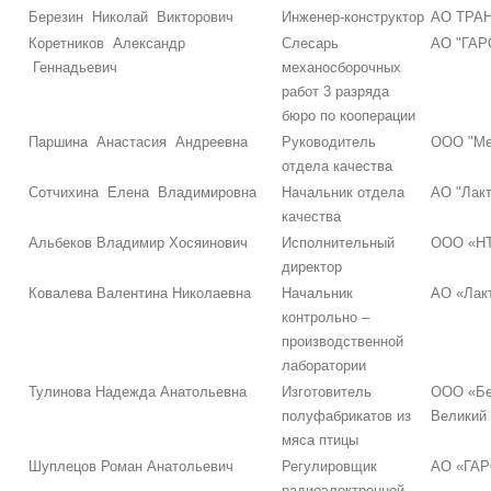
Березин Николай Викторович
Инженер-конструктор
АО ТРА
Коретников Александр
Слесарь
АО "ГАР
Геннадьевич
механосборочных
работ 3 разряда
бюро по кооперации
Паршина Анастасия Андреевна
Руководитель
ООО "Ме
отдела качества
Сотчихина Елена Владимировна
Начальник отдела
АО "Лакт
качества
Альбеков Владимир Хосяинович
Исполнительный
ООО «НТ
директор
Ковалева Валентина Николаевна
Начальник
АО «Лак
контрольно –
производственной
лаборатории
Тулинова Надежда Анатольевна
Изготовитель
ООО «Бе
полуфабрикатов из
Великий
мяса птицы
Шуплецов Роман Анатольевич
Регулировщик
АО «ГАР
радиоэлектронной