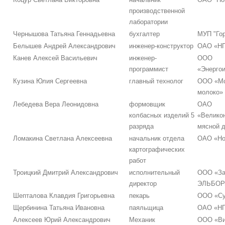
производственной
лаборатории
Чернышова Татьяна Геннадьевна
бухгалтер
МУП "Гор
Белышев Андрей Александрович
инженер-конструктор
ОАО «НП
Канев Алексей Васильевич
инженер-
ООО
программист
«Энерго
Кузина Юлия Сергеевна
главный технолог
ООО «Мс
молоко»
Лебедева Вера Леонидовна
формовщик
ОАО
колбасных изделий 5
«Велико
разряда
мясной 
Ломакина Светлана Алексеевна
начальник отдела
ОАО «Но
картографических
работ
Троицкий Дмитрий Александрович
исполнительный
ООО «За
директор
ЭЛЬБОР
Шепталова Клавдия Григорьевна
пекарь
ООО «Су
Щербинина Татьяна Ивановна
паяльщица
ОАО «НП
Алексеев Юрий Александрович
Механик
ООО «Ви