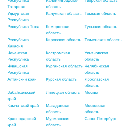
Республика
Калининградская
Тверская область
Татарстан
область
Удмуртская
Калужская область
Томская область
Республика
Республика Тыва
Кемеровская
Тульская область
область
Республика
Кировская область
Тюменская область
Хакасия
Чеченская
Костромская
Ульяновская
Республика
область
область
Чувашская
Курганская область
Челябинская
Республика
область
Алтайский край
Курская область
Ярославская
область
Забайкальский
Липецкая область
Москва
край
Камчатский край
Магаданская
Московская
область
область
Краснодарский
Мурманская
Санкт-Петербург
край
область