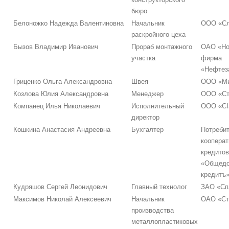
бюро
Белоножко Надежда Валентиновна
Начальник
ООО «Сл
раскройного цеха
Бызов Владимир Иванович
Прораб монтажного
ОАО «Но
участка
фирма
«Нефтез
Гриценко Ольга Александровна
Швея
ООО «М
Козлова Юлия Александровна
Менеджер
ООО «С
Компанец Илья Николаевич
Исполнительный
ООО «CI
директор
Кошкина Анастасия Андреевна
Бухгалтер
Потреби
кооперат
кредито
«Общедо
кредитъ
Кудряшов Сергей Леонидович
Главный технолог
ЗАО «Сп
Максимов Николай Алексеевич
Начальник
ОАО «Ст
производства
металлопластиковых