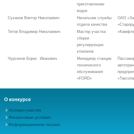
приготовлению
водок
Суханов Виктор Николаевич
Начальник службы
ОАО «За
отдела качества
«Старор
Титов Владимир Николаевич
Мастер участка
»Камфле
сборки
регулирующих
клапанов
Чурсинов Борис Иванович
Менеджер станции
Пассажи
технического
автотран
обслуживания
предпри
«FORD»
«Таксопа
О конкурсе
Условия участия
Финансовые условия
Информационное письмо