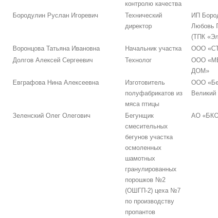
контролю качества
Бородулин Руслан Игоревич
Технический
ИП Боро
директор
Любовь 
(ТПК «Э
Воронцова Татьяна Ивановна
Начальник участка
ООО «С
Долгов Алексей Сергеевич
Технолог
ООО «М
ДОМ»
Евграфова Нина Алексеевна
Изготовитель
ООО «Бе
полуфабрикатов из
Великий
мяса птицы
Зеленский Олег Олегович
Бегунщик
АО «БК
смесительных
бегунов участка
осмоленных
шамотных
гранулированных
порошков №2
(ОШГП-2) цеха №7
по производству
пропантов