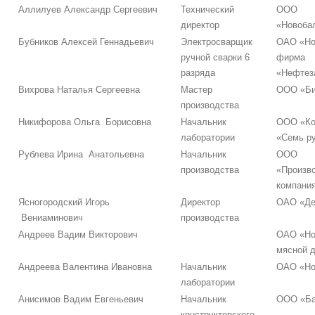
Аллилуев Александр Сергеевич
Технический
ООО
директор
«Новоба
Бубников Алексей Геннадьевич
Электросварщик
ОАО «Но
ручной сварки 6
фирма
разряда
«Нефтез
Вихрова Наталья Сергеевна
Мастер
ООО «Би
производства
Никифорова Ольга Борисовна
Начальник
ООО «Ко
лаборатории
«Семь р
Рублева Ирина Анатольевна
Начальник
ООО
производства
«Произв
компани
Ясногородский Игорь
Директор
ОАО «Де
Вениаминович
производства
Андреев Вадим Викторович
ОАО «Но
мясной 
Андреева Валентина Ивановна
Начальник
ОАО «Но
лаборатории
Анисимов Вадим Евгеньевич
Начальник
ООО «Ба
конструкторского