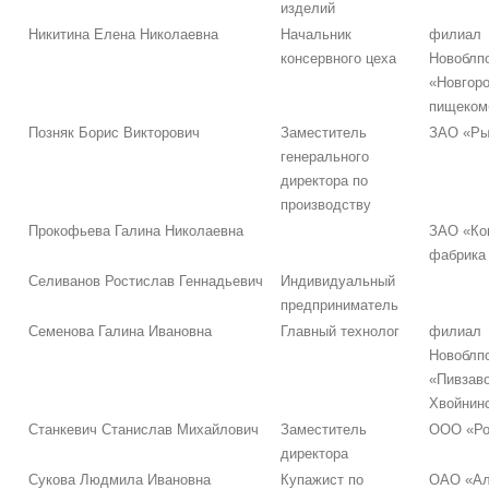
изделий
Никитина Елена Николаевна
Начальник
филиал
консервного цеха
Новоблп
«Новгор
пищеком
Позняк Борис Викторович
Заместитель
ЗАО «Ры
генерального
директора по
производству
Прокофьева Галина Николаевна
ЗАО «Ко
фабрика
Селиванов Ростислав Геннадьевич
Индивидуальный
предприниматель
Семенова Галина Ивановна
Главный технолог
филиал
Новоблп
«Пивзав
Хвойнин
Станкевич Станислав Михайлович
Заместитель
ООО «Ро
директора
Сукова Людмила Ивановна
Купажист по
ОАО «Ал