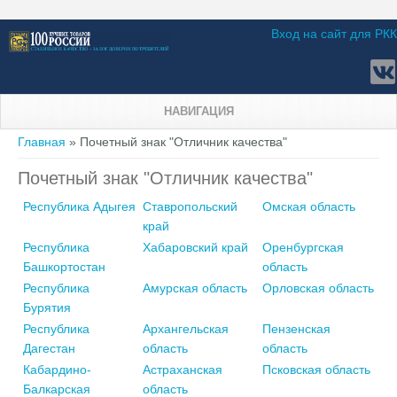
Вход на сайт для РКК
НАВИГАЦИЯ
Вы здесь
Главная
» Почетный знак "Отличник качества"
Почетный знак "Отличник качества"
Республика Адыгея
Ставропольский
Омская область
край
Республика
Хабаровский край
Оренбургская
Башкортостан
область
Республика
Амурская область
Орловская область
Бурятия
Республика
Архангельская
Пензенская
Дагестан
область
область
Кабардино-
Астраханская
Псковская область
Балкарская
область