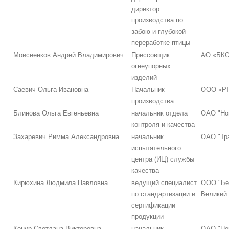
директор
производства по
забою и глубокой
переработке птицы
Моисеенков Андрей Владимирович
Прессовщик
АО «БК
огнеупорных
изделий
Саевич Ольга Ивановна
Начальник
ООО «Р
производства
Блинова Ольга Евгеньевна
начальник отдела
ОАО "Но
контроля и качества
Захаревич Римма Александровна
начальник
ОАО "Тр
испытательного
центра (ИЦ) службы
качества
Кирюхина Людмила Павловна
ведущий специалист
ООО "Бе
по стандартизации и
Великий
сертификации
продукции
Коцур Светлана Викторовна
начальник
ОАО "Но