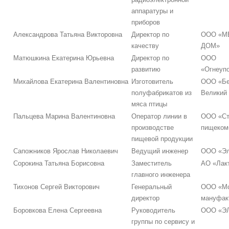
аппаратуры и
приборов
Александрова Татьяна Викторовна
Директор по
ООО «М
качеству
ДОМ»
Матюшкина Екатерина Юрьевна
Директор по
ООО
развитию
«Огнеуп
Михайлова Екатерина Валентиновна
Изготовитель
ООО «Бе
полуфабрикатов из
Великий
мяса птицы
Пальцева Марина Валентиновна
Оператор линии в
ООО «Ст
производстве
пищеком
пищевой продукции
Сапожников Ярослав Николаевич
Ведущий инженер
ООО «Эл
Сорокина Татьяна Борисовна
Заместитель
АО «Лак
главного инженера
Тихонов Сергей Викторович
Генеральный
ООО «Мс
директор
мануфак
Боровкова Елена Сергеевна
Руководитель
ООО «Э
группы по сервису и