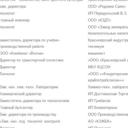
зам. директора
ООО «Родники Саян»
технолог
ИП Передельский В.З.
главный инженер
ООО «КЗДТ»
технолог
ООО «Завод минераль
безалкогольных напит
заместитель директора по учебно-
Красноярский индустр
производственной работе
техникум
ООО «Комбинат «Волна»
машинист
Директор по транспортной логистике
«ООО «Красноярский 
Директор
МБУ КЦСОН
Технолог
«ООО ««Кондитерские
крайпотребсоюза«««
Зам. нач. хим.-техн. Лаборатории
Химико-техн. лабора
Коммерческий директор
ИП Достовалоав Торго
Заместитель директора по технологиям
ИП Гумбатов
Главный бухгалтер
ИП Безматерных
Зам. директора по производству
ООО Производственна
«Зам. нач. отд. технолог. контроля
АО «КЗЖБК»