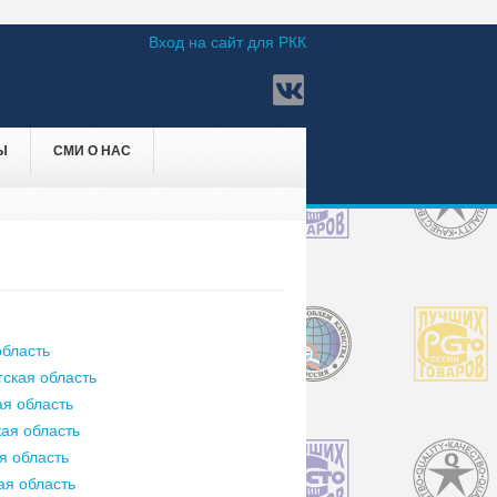
Вход на сайт для РКК
Ы
СМИ О НАС
бласть
ская область
я область
ая область
я область
ая область