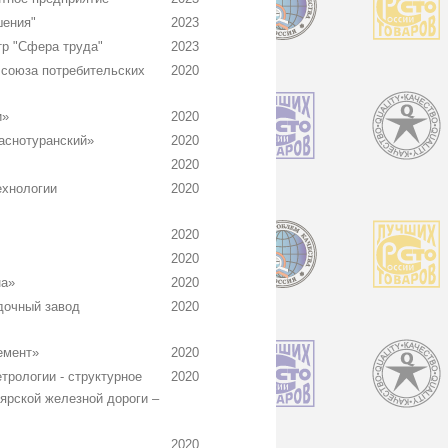
шения"
2023
р "Сфера труда"
2023
 союза потребительских
2020
и»
2020
снотуранский»
2020
2020
ехнологии
2020
2020
2020
на»
2020
дочный завод
2020
емент»
2020
трологии - структурное
2020
ярской железной дороги –
2020