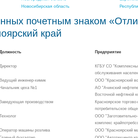
Новосибирская область
Республ
нных почетным знаком «Отли
ноярский край
Должность
Предприятие
Директор
КГБУ СО "Комплексный
обслуживания населен
Ведущий инженер-химик
ООО "Красноярский во
Начальник цеха №1
АО "Ачинский нефтеп
Восточной нефтяной к
Заведующая производством
Красноярское торгово
потребительское обще
Технолог
ООО "Заготовительно-
комплекс крайпотребс
Оператор машины розлива
ООО "Красноярский ма
Главный бухгалтер
ООО "Автотехцентр кр