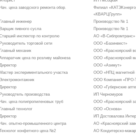
Флорист
ИП Песоцкая
Нач. цеха заводского ремонта обор.
Филиал «КАТЭКэнерг
«КВАРЦГрупп»
Главный инженер
Производство № 1
Варщик пивного сусла
Производство № 1
Старший инспектор по контролю
АО «В-Сибпромтранс»
Руководитель торговой сети
ООО «Базинвест»
Главный механик
ООО «Красноярский в
Аппаратчик цеха по розливу майонеза
ООО «Красноярский м
Директор
ООО «Азимут»
Мастер экспериментального участка
ООО «НПЦ магнитной 
Электромонтажник
ООО Компания «ПРО-
Директор
ООО «Губернские апте
Руководтель производства
ИП Черномуров
Нач. цеха полипропиленовых труб
ООО «Красноярский за
Главный технолог
ООО «Основа»
Директор
ИП Достовалова Интер
Нач. опытно-промышленного центра
АО «Красноярский зав
Технолог конфетного цеха №2
АО Кондитерско-мака