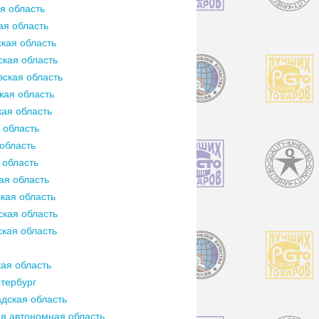
я область
ая область
кая область
кая область
ская область
кая область
ая область
 область
область
 область
ая область
кая область
кая область
кая область
ая область
тербург
дская область
я автономная область