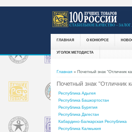
ГЛАВНАЯ
О КОНКУРСЕ
НОВО
УГОЛОК МЕТОДИСТА
Вы здесь
Главная
» Почетный знак "Отличник ка
Почетный знак "Отличник к
Республика Адыгея
Республика Башкортостан
Республика Бурятия
Республика Дагестан
Кабардино-Балкарская Республика
Республика Калмыкия