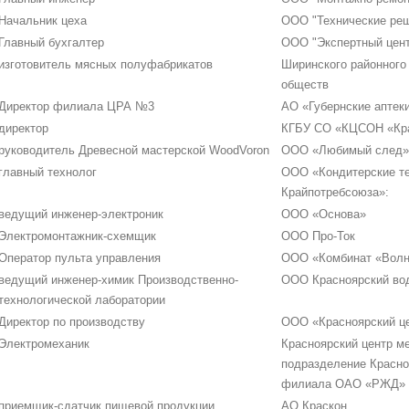
Начальник цеха
ООО "Технические ре
Главный бухгалтер
ООО "Экспертный цент
изготовитель мясных полуфабрикатов
Ширинского районного
обществ
Директор филиала ЦРА №3
АО «Губернские аптек
директор
КГБУ СО «КЦСОН «Кра
руководитель Древесной мастерской WoodVoron
ООО «Любимый след»
главный технолог
OOO «Кондитерские т
Крайпотребсоюза»:
ведущий инженер-электроник
ООО «Основа»
Электромонтажник-схемщик
ООО Про-Ток
Оператор пульта управления
ООО «Комбинат «Вол
ведущий инженер-химик Производственно-
ООО Красноярский во
технологической лаборатории
Директор по производству
ООО «Красноярский ц
Электромеханик
Красноярский центр ме
подразделение Красно
филиала ОАО «РЖД»
приемщик-сдатчик пищевой продукции
АО Краскон