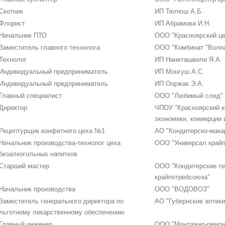
Скотник
ИП Тюлюш А.Б.
Флорист
ИП Абрамова И.Н.
Начальник ПТО
ООО "Красноярский це
Заместитель главного технолога
ООО "Комбинат "Волн
Технолог
ИП Нанеташвили Я.А.
Индивидуальный предприниматель
ИП Монгуш А.С.
Индивидуальный предприниматель
ИП Ооржак Э.А.
Главный специалист
ООО "Любимый след"
Директор
ЧПОУ "Красноярский к
экономики, коииерции 
Рецептурщик конфетного цеха №1
АО "Кондитерско-мака
Начальник производства-технолог цеха
ООО "Универсал крайп
безалкогольных напитков
Старший мастер
ООО "Кондитерские те
крайпотребсоюза"
Начальник производства
ООО "ВОДОВОЗ"
Заместитель генерального директора по
АО "Губернские аптеки
льготному лекарственному обеспечению
Главный инженер
ООО "Монтажно-ремон