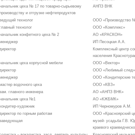
начальник цеха № 17 по товарно-сырьевому
АНПЗ ВНК
производству и отгрузке нефтепродуктов
ведущий технолог
ООО «Производство 
главный технолог
ООО «Комплекс»
начальник конфетного цеха № 2
АО «КРАСКОН»
менеджер
ИП Песоцкая А.А.
директор
Комплексный центр со
населения Краснотура
начальник цеха корпусной мебели
ООО «Вектор»
директор
ООО «Любимый след»
менеджер
ООО «Кондитерские т
мастер водочного цеха
ООО «КВЗ»
зам. главного инженера
АО «АНПЗ ВНК»
начальник цеха №1
АО «КЖБМК»
кондитер-художник
ИП Черномуров А.М.
директор по горным работам
ООО «Красноярский ц
заведующая
музей- усадьба Г.В. Ю
краевого краеведческо
солистка – вокалистка, засл. деятель культуры
Красноярский музыкал