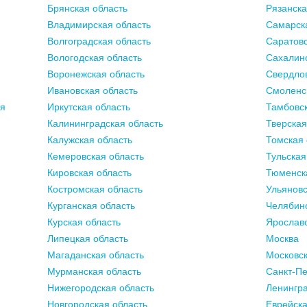
Брянская область
Рязанска
Владимирская область
Самарск
Волгоградская область
Саратовс
Вологодская область
Сахалинс
Воронежская область
Свердлов
Ивановская область
Смоленс
ия
Иркутская область
Тамбовск
Калининградская область
Тверская
Калужская область
Томская 
Кемеровская область
Тульская
Кировская область
Тюменск
Костромская область
Ульяновс
Курганская область
Челябинс
Курская область
Ярославс
Липецкая область
Москва
Магаданская область
Московск
Мурманская область
Санкт-Пе
Нижегородская область
Ленингра
Новгородская область
Еврейска