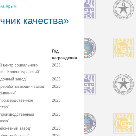
ика Крым
чник качества»
Год
награждения
 центр социального
2023
ия "Краснотуранский"
дочный завод"
2023
ерерабатывающий завод
2023
омпании"
-производственное
2023
ство"
производственный
2023
оюза"
йонезный завод"
2023
айпотребсоюза"
2023