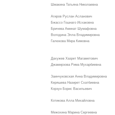
Шмакина Татьяна Николаевна
Агиров Руслан Асланович
Бжассо Гошнаго Исхаковна
Бричева Аминат Шумафовна
Володина Элла Владимировна
Галюкова Мира Кимовна
Дахужев Хазрет Магаметович
Джамирзова Рима Мухарбиевна
Заинчуковская Анна Владимировна
Керяшева Назирет Схатбиевна
Корзун Борис Васильевич
Котикова Алла Михайловна
Межохина Марина Сергеевна