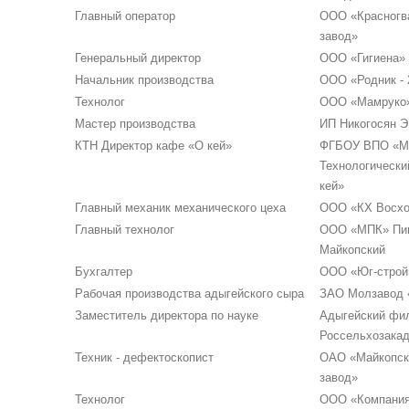
Главный оператор
ООО «Красногв
завод»
Генеральный директор
ООО «Гигиена»
Начальник производства
ООО «Родник - 
Технолог
ООО «Мамруко
Мастер производства
ИП Никогосян Э.
КТН Директор кафе «О кей»
ФГБОУ ВПО «Ма
Технологически
кей»
Главный механик механического цеха
ООО «КХ Восх
Главный технолог
ООО «МПК» Пив
Майкопский
Бухгалтер
ООО «Юг-строй
Рабочая производства адыгейского сыра
ЗАО Молзавод 
Заместитель директора по науке
Адыгейский фи
Россельхозака
Техник - дефектоскопист
ОАО «Майкопск
завод»
Технолог
ООО «Компания