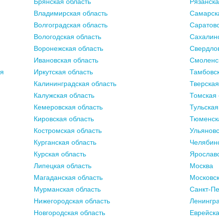
Брянская область
Рязанска
Владимирская область
Самарск
Волгоградская область
Саратовс
Вологодская область
Сахалинс
Воронежская область
Свердлов
Ивановская область
Смоленс
ия
Иркутская область
Тамбовск
Калининградская область
Тверская
Калужская область
Томская 
Кемеровская область
Тульская
Кировская область
Тюменск
Костромская область
Ульяновс
Курганская область
Челябинс
Курская область
Ярославс
Липецкая область
Москва
Магаданская область
Московск
Мурманская область
Санкт-Пе
Нижегородская область
Ленингра
Новгородская область
Еврейска