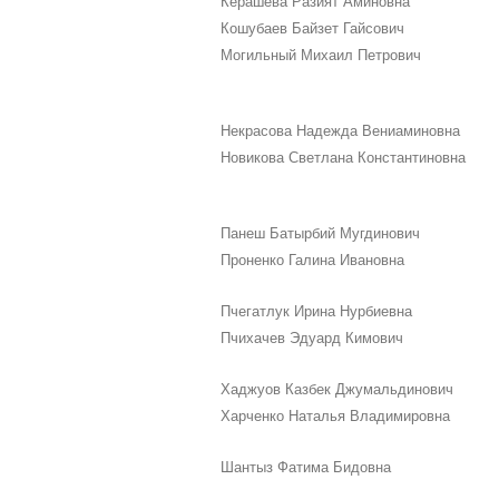
Керашева Разият Аминовна
Кошубаев Байзет Гайсович
Могильный Михаил Петрович
Некрасова Надежда Вениаминовна
Новикова Светлана Константиновна
Панеш Батырбий Мугдинович
Проненко Галина Ивановна
Пчегатлук Ирина Нурбиевна
Пчихачев Эдуард Кимович
Хаджуов Казбек Джумальдинович
Харченко Наталья Владимировна
Шантыз Фатима Бидовна