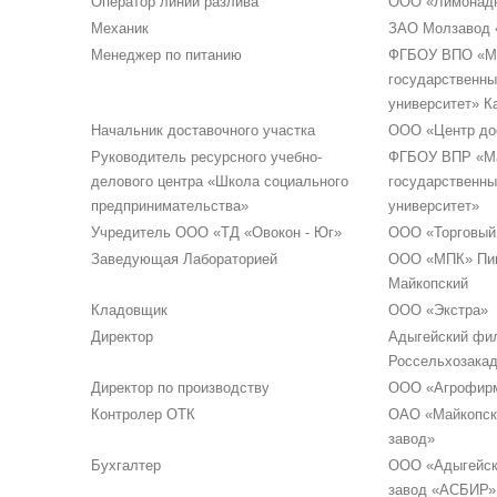
Оператор линии разлива
ООО «Лимонадн
Механик
ЗАО Молзавод 
Менеджер по питанию
ФГБОУ ВПО «М
государственны
университет» К
Начальник доставочного участка
ООО «Центр до
Руководитель ресурсного учебно-
ФГБОУ ВПР «Ма
делового центра «Школа социального
государственны
предпринимательства»
университет»
Учредитель ООО «ТД «Овокон - Юг»
ООО «Торговый 
Заведующая Лабораторией
ООО «МПК» Пив
Майкопский
Кладовщик
ООО «Экстра»
Директор
Адыгейский фи
Россельхозака
Директор по производству
ООО «Агрофирм
Контролер ОТК
ОАО «Майкопск
завод»
Бухгалтер
ООО «Адыгейск
завод «АСБИР»