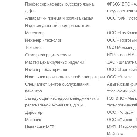
Профессор кафедры русского языка,
ФГБОУ ВПО «А
д.ф.н.
государственны
Аппаратчик приема и розлива сырья
ООО КФК «Исто
Индивидуальный предприниматель
Менеджер
ООО «Тамбовск
Инженер - технолог
ООО «Торговый
Технолог
ОАО Молзавод 
Столяр-сборщик мебели
ИП Чагаев Н.А.
Мастер цеха крученых изделий
ЗАО «Шпагатна
Инженер - бактериолог
ООО «Торговый
Начальник производственной лаборатории
ООО «Аник»
Специалист центра обслуживания
Адыгейский фи
клиентов
телекоммуникац
Заведующий кафедрой менеджмента и
ГОУ ВПО «Майк
региональной экономики, д.э.н.
технологически
Директор
ООО «Алекс»
Механик
ООО «Фишео - 
Начальник МГВ
МУП «Майкопво
Майкоп»