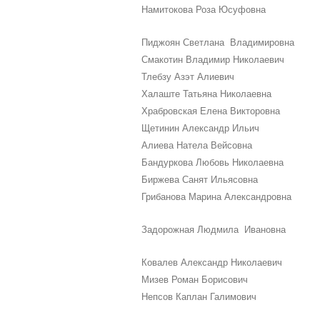
Намитокова Роза Юсуфовна
Пиджоян Светлана Владимировна
Смакотин Владимир Николаевич
Тлебзу Азэт Алиевич
Халаште Татьяна Николаевна
Храбровская Елена Викторовна
Щетинин Александр Ильич
Алиева Натела Вейсовна
Бандуркова Любовь Николаевна
Биржева Санят Ильясовна
Грибанова Марина Александровна
Задорожная Людмила Ивановна
Ковалев Александр Николаевич
Мизев Роман Борисович
Непсов Каплан Галимович