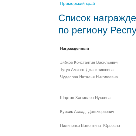
Приморский край
Список награжде
по региону Респ
Награжденный
Зябков Константин Васильевич
Тугуз Аминат Джанклишевна
Чудесова Наталья Николаевна
Шартан Ханмелеч Нуховна
Курсик Асхад Дольчериевич
Пилипенко Валентина Юрьевна