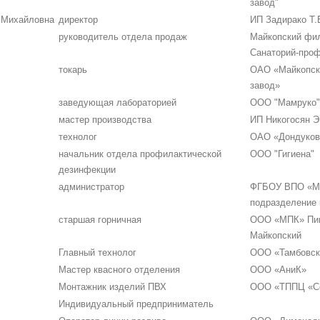
завод"
 Михайловна
директор
ИП Задирако Т.
руководитель отдела продаж
Майкопский фи
Санаторий-проф
токарь
ОАО «Майкопск
завод»
заведующая лабораторией
ООО "Мамруко"
мастер производства
ИП Никогосян Э.
технолог
ОАО «Дондуков
начальник отдела профилактической
ООО "Гигиена"
дезинфекции
администратор
ФГБОУ ВПО «МГ
подразделение 
старшая горничная
ООО «МПК» Пив
Майкопский
Главный технолог
ООО «Тамбовск
Мастер квасного отделения
ООО «АниК»
Монтажник изделий ПВХ
ООО «ТППЦ «С
Индивидуальный предприниматель