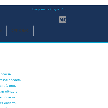
Вход на сайт для РКК
Ы
СМИ О НАС
бласть
ская область
я область
ая область
я область
ая область