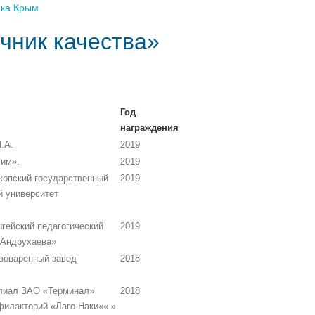
ика Крым
чник качества»
Год
награждения
.А.
2019
им».
2019
опский государственный
2019
й университет
ейский педагогический
2019
 Андрухаева»
оваренный завод
2018
лиал ЗАО «Терминал»
2018
филакторий «Лаго-Наки««.»