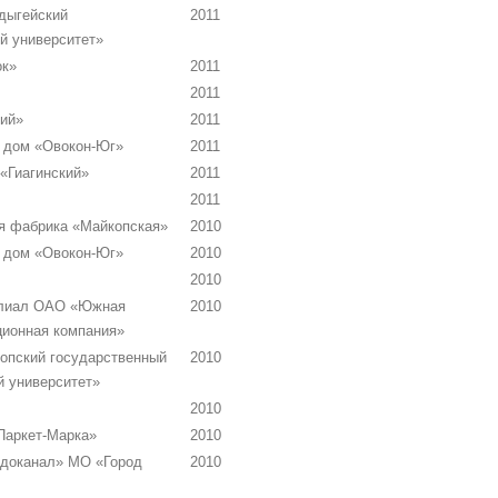
дыгейский
2011
й университет»
к»
2011
2011
ий»
2011
 дом «Овокон-Юг»
2011
«Гиагинский»
2011
2011
я фабрика «Майкопская»
2010
 дом «Овокон-Юг»
2010
2010
лиал ОАО «Южная
2010
ионная компания»
опский государственный
2010
й университет»
2010
Паркет-Марка»
2010
доканал» МО «Город
2010