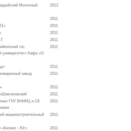
ардейский Молочный
2012
2011
21»
2011
»
2011
Г.
2011
йкопский гос.
2011
й университет» Кафе «О
од»
2011
оваренный завод
2011
»
2011
«Шовгеновский
2011
лиал ГНУ ВНИИЦ и СК
2011
демии
ий машиностроительный
2011
 «Бизнес - Юг»
2011