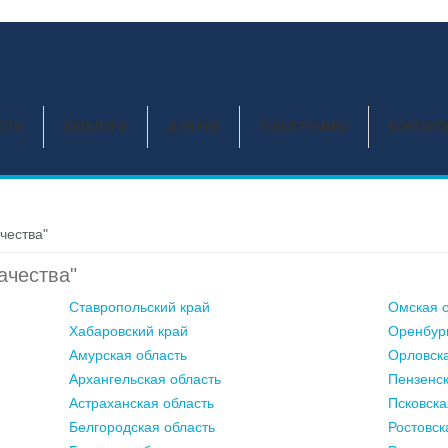
СТИ
КАТАЛОГИ
ДЛЯ РКК
ГОЛОГРАММЫ
КОНТАКТ
чества"
ачества"
Ставропольский край
Омская о
Хабаровский край
Оренбург
Амурская область
Орловска
Архангельская область
Пензенск
Астраханская область
Псковска
Белгородская область
Ростовск