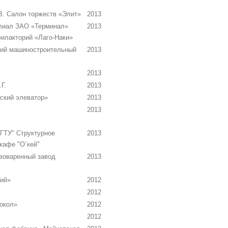
В. Салон торжеств «Элит»
2013
лиал ЗАО «Терминал»
2013
илакторий «Лаго-Наки»
ий машиностроительный
2013
2013
Г.
2013
ский элеватор»
2013
2013
ТУ" Структурное
2013
кафе "О`кей"
оваренный завод
2013
ий»
2012
2012
окол»
2012
2012