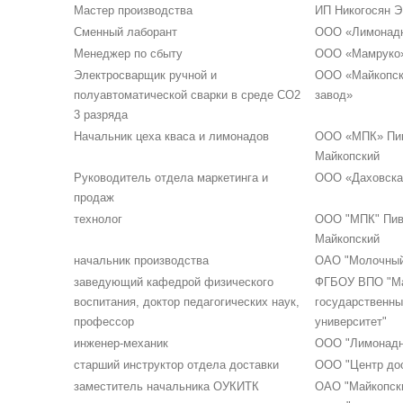
Мастер производства
ИП Никогосян Э.
Сменный лаборант
ООО «Лимонадн
Менеджер по сбыту
ООО «Мамруко
Электросварщик ручной и
ООО «Майкопск
полуавтоматической сварки в среде CO2
завод»
3 разряда
Начальник цеха кваса и лимонадов
ООО «МПК» Пив
Майкопский
Руководитель отдела маркетинга и
ООО «Даховска
продаж
технолог
ООО "МПК" Пив
Майкопский
начальник производства
ОАО "Молочный 
заведующий кафедрой физического
ФГБОУ ВПО "Ма
воспитания, доктор педагогических наук,
государственны
профессор
университет"
инженер-механик
ООО "Лимонадн
старший инструктор отдела доставки
ООО "Центр дос
заместитель начальника ОУКИТК
ОАО "Майкопск