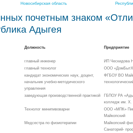
Новосибирская область
Республ
нных почетным знаком «Отли
ублика Адыгея
Должность
Предприятие
главный инженер
ИП Ческидова Н
главный технолог
ООО «ДомБытХ
кандидат экономических наук, доцент,
ФГБОУ ВО Майк
начальник учебно-методического
технологически
управления
заведующая производственной практикой
ГБПОУ РА «Адыг
колледж им. Х.
Технолог минипивоварни
ООО «МПК» Пив
Майкопский
Медсестра по физиотерапии
Майкопский фи
Санаторий- про