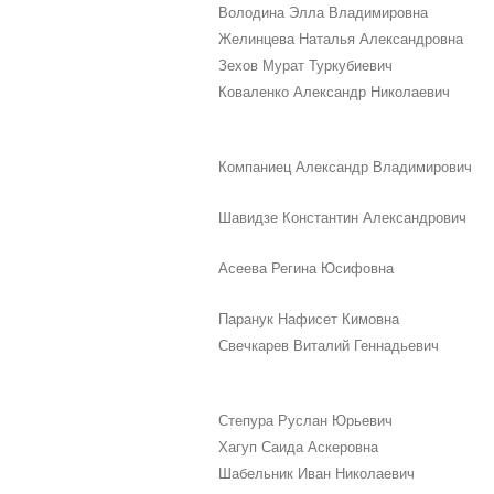
Володина Элла Владимировна
Желинцева Наталья Александровна
Зехов Мурат Туркубиевич
Коваленко Александр Николаевич
Компаниец Александр Владимирович
Шавидзе Константин Александрович
Асеева Регина Юсифовна
Паранук Нафисет Кимовна
Свечкарев Виталий Геннадьевич
Степура Руслан Юрьевич
Хагуп Саида Аскеровна
Шабельник Иван Николаевич