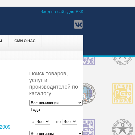
Вход на сайт для РКК
Ы
СМИ О НАС
Поиск товаров,
услуг и
производителей по
каталогу
Года
c
по
2009