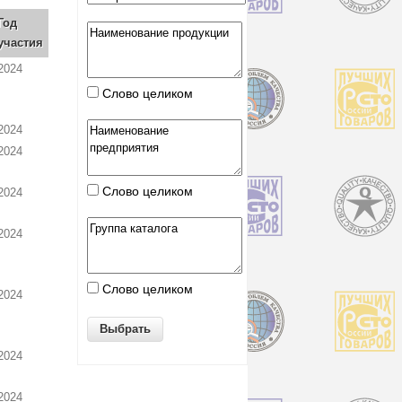
Год
участия
2024
Слово целиком
2024
2024
Слово целиком
2024
2024
Слово целиком
2024
2024
2024