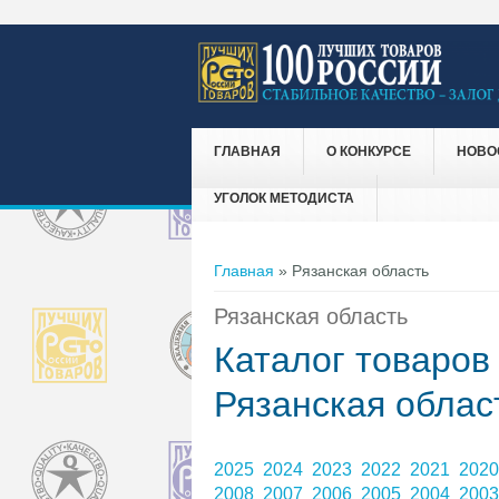
ГЛАВНАЯ
О КОНКУРСЕ
НОВО
УГОЛОК МЕТОДИСТА
Вы здесь
Главная
» Рязанская область
Рязанская область
Каталог товаров
Рязанская облас
2025
2024
2023
2022
2021
202
2008
2007
2006
2005
2004
200