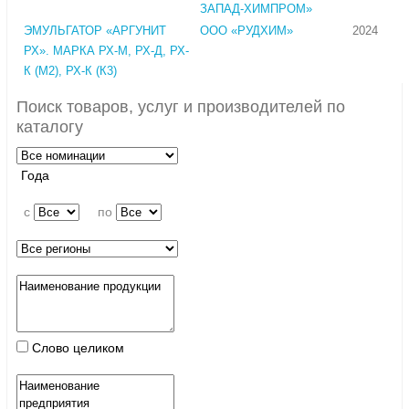
ЗАПАД-ХИМПРОМ»
ЭМУЛЬГАТОР «АРГУНИТ
ООО «РУДХИМ»
2024
РХ». МАРКА РХ-М, РХ-Д, РХ-
К (М2), РХ-К (К3)
Поиск товаров, услуг и производителей по
каталогу
Года
c
по
Слово целиком