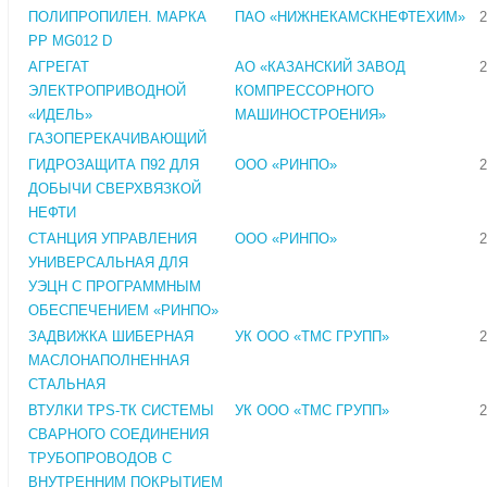
ПОЛИПРОПИЛЕН. МАРКА
ПАО «НИЖНЕКАМСКНЕФТЕХИМ»
2
PP MG012 D
АГРЕГАТ
АО «КАЗАНСКИЙ ЗАВОД
2
ЭЛЕКТРОПРИВОДНОЙ
КОМПРЕССОРНОГО
«ИДЕЛЬ»
МАШИНОСТРОЕНИЯ»
ГАЗОПЕРЕКАЧИВАЮЩИЙ
ГИДРОЗАЩИТА П92 ДЛЯ
ООО «РИНПО»
2
ДОБЫЧИ СВЕРХВЯЗКОЙ
НЕФТИ
СТАНЦИЯ УПРАВЛЕНИЯ
ООО «РИНПО»
2
УНИВЕРСАЛЬНАЯ ДЛЯ
УЭЦН С ПРОГРАММНЫМ
ОБЕСПЕЧЕНИЕМ «РИНПО»
ЗАДВИЖКА ШИБЕРНАЯ
УК ООО «ТМС ГРУПП»
2
МАСЛОНАПОЛНЕННАЯ
СТАЛЬНАЯ
ВТУЛКИ ТРS-ТК СИСТЕМЫ
УК ООО «ТМС ГРУПП»
2
СВАРНОГО СОЕДИНЕНИЯ
ТРУБОПРОВОДОВ С
ВНУТРЕННИМ ПОКРЫТИЕМ