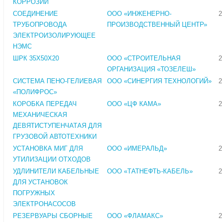
КОРРОЗИИ
СОЕДИНЕНИЕ
ООО «ИНЖЕНЕРНО-
2
ТРУБОПРОВОДА
ПРОИЗВОДСТВЕННЫЙ ЦЕНТР»
ЭЛЕКТРОИЗОЛИРУЮЩЕЕ
НЭМС
ШРК 35Х50Х20
ООО «СТРОИТЕЛЬНАЯ
2
ОРГАНИЗАЦИЯ «ТОЗЕЛЕШ»
СИСТЕМА ПЕНО-ГЕЛИЕВАЯ
ООО «СИНЕРГИЯ ТЕХНОЛОГИЙ»
2
«ПОЛИФРОС»
КОРОБКА ПЕРЕДАЧ
ООО «ЦФ КАМА»
2
МЕХАНИЧЕСКАЯ
ДЕВЯТИСТУПЕНЧАТАЯ ДЛЯ
ГРУЗОВОЙ АВТОТЕХНИКИ
УСТАНОВКА МИГ ДЛЯ
ООО «ИМЕРАЛЬД»
2
УТИЛИЗАЦИИ ОТХОДОВ
УДЛИНИТЕЛИ КАБЕЛЬНЫЕ
ООО «ТАТНЕФТЬ-КАБЕЛЬ»
2
ДЛЯ УСТАНОВОК
ПОГРУЖНЫХ
ЭЛЕКТРОНАСОСОВ
РЕЗЕРВУАРЫ СБОРНЫЕ
ООО «ФЛАМАКС»
2