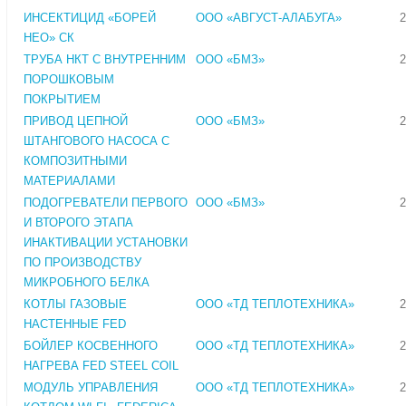
ИНСЕКТИЦИД «БОРЕЙ
ООО «АВГУСТ-АЛАБУГА»
2
НЕО» СК
ТРУБА НКТ С ВНУТРЕННИМ
ООО «БМЗ»
2
ПОРОШКОВЫМ
ПОКРЫТИЕМ
ПРИВОД ЦЕПНОЙ
ООО «БМЗ»
2
ШТАНГОВОГО НАСОСА С
КОМПОЗИТНЫМИ
МАТЕРИАЛАМИ
ПОДОГРЕВАТЕЛИ ПЕРВОГО
ООО «БМЗ»
2
И ВТОРОГО ЭТАПА
ИНАКТИВАЦИИ УСТАНОВКИ
ПО ПРОИЗВОДСТВУ
МИКРОБНОГО БЕЛКА
КОТЛЫ ГАЗОВЫЕ
ООО «ТД ТЕПЛОТЕХНИКА»
2
НАСТЕННЫЕ FED
БОЙЛЕР КОСВЕННОГО
ООО «ТД ТЕПЛОТЕХНИКА»
2
НАГРЕВА FED STEEL COIL
МОДУЛЬ УПРАВЛЕНИЯ
ООО «ТД ТЕПЛОТЕХНИКА»
2