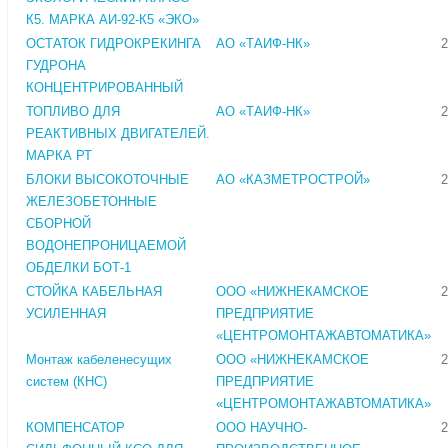
К5. МАРКА АИ-92-К5 «ЭКО»
ОСТАТОК ГИДРОКРЕКИНГА
АО «ТАИФ-НК»
2
ГУДРОНА
КОНЦЕНТРИРОВАННЫЙ
ТОПЛИВО ДЛЯ
АО «ТАИФ-НК»
2
РЕАКТИВНЫХ ДВИГАТЕЛЕЙ.
МАРКА РТ
БЛОКИ ВЫСОКОТОЧНЫЕ
АО «КАЗМЕТРОСТРОЙ»
2
ЖЕЛЕЗОБЕТОННЫЕ
СБОРНОЙ
ВОДОНЕПРОНИЦАЕМОЙ
ОБДЕЛКИ БОТ-1
СТОЙКА КАБЕЛЬНАЯ
ООО «НИЖНЕКАМСКОЕ
2
УСИЛЕННАЯ
ПРЕДПРИЯТИЕ
«ЦЕНТРОМОНТАЖАВТОМАТИКА»
Монтаж кабеленесущих
ООО «НИЖНЕКАМСКОЕ
2
систем (КНС)
ПРЕДПРИЯТИЕ
«ЦЕНТРОМОНТАЖАВТОМАТИКА»
КОМПЕНСАТОР
ООО НАУЧНО-
2