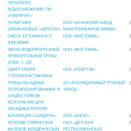
ПИТЬЕВОГО
ВОДОСНАБЖЕНИЯ. ТМ
«FIBERPIPE»
ГЕРМЕТИКИ
ООО «КАЗАНСКИЙ ЗАВОД
2
СИЛИКОНОВЫЕ «АВТОСИЛ»
МАЛОТОННАЖНОЙ ХИМИИ»
СМЕСЬ БЕТОННАЯ БСТ
ООО «МОСТОВИК»
2
В30F300W8
ЗВЕНО ВОДОПРОПУСКНОЙ
ООО «МОСТОВИК»
2
ПРЯМОУГОЛЬНОЙ ТРУБЫ
ЗП300. 1. 100
СМАРТ-ОПОРА
ООО «РЕНОТЭК»
2
СТЕКЛОПЛАСТИКОВАЯ
ТРУБЫ ОБСАДНЫЕ
АО «ИЗОЛЯЦИОННЫЙ ТРУБНЫЙ
2
ТЕПЛОИЗОЛИРОВАННЫЕ В
ЗАВОД»
ХЛАДОСТОЙКОМ
ИСПОЛНЕНИИ ДЛЯ
ОБСАДНЫХ КОЛОНН
КОЛЛЕКЦИЯ «САНДУГАЧ»
ООО «АНСАТ»
2
ЛЕЧЕНИЕ ТОПИЧЕСКОЕ
ГАУЗ «ДЕТСКАЯ
2
МАЗЕВОЕ МЛАДЕНЧЕСКИХ
РЕСПУБЛИКАНСКАЯ