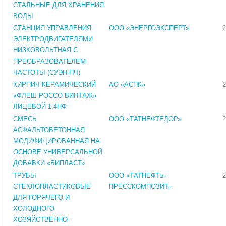
СТАЛЬНЫЕ ДЛЯ ХРАНЕНИЯ
ВОДЫ
СТАНЦИЯ УПРАВЛЕНИЯ
ООО «ЭНЕРГОЭКСПЕРТ»
2
ЭЛЕКТРОДВИГАТЕЛЯМИ
НИЗКОВОЛЬТНАЯ С
ПРЕОБРАЗОВАТЕЛЕМ
ЧАСТОТЫ (СУЭН-ПЧ)
КИРПИЧ КЕРАМИЧЕСКИЙ
АО «АСПК»
2
«ФЛЕШ РОССО ВИНТАЖ»
ЛИЦЕВОЙ 1,4НФ
СМЕСЬ
ООО «ТАТНЕФТЕДОР»
2
АСФАЛЬТОБЕТОННАЯ
МОДИФИЦИРОВАННАЯ НА
ОСНОВЕ УНИВЕРСАЛЬНОЙ
ДОБАВКИ «БИПЛАСТ»
ТРУБЫ
ООО «ТАТНЕФТЬ-
2
СТЕКЛОПЛАСТИКОВЫЕ
ПРЕССКОМПОЗИТ»
ДЛЯ ГОРЯЧЕГО И
ХОЛОДНОГО
ХОЗЯЙСТВЕННО-