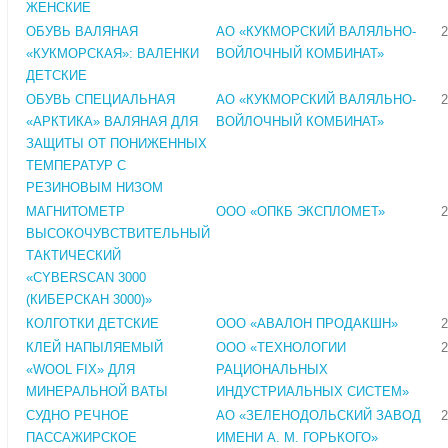
ЖЕНСКИЕ
ОБУВЬ ВАЛЯНАЯ
АО «КУКМОРСКИЙ ВАЛЯЛЬНО-
2
«КУКМОРСКАЯ»: ВАЛЕНКИ
ВОЙЛОЧНЫЙ КОМБИНАТ»
ДЕТСКИЕ
ОБУВЬ СПЕЦИАЛЬНАЯ
АО «КУКМОРСКИЙ ВАЛЯЛЬНО-
2
«АРКТИКА» ВАЛЯНАЯ ДЛЯ
ВОЙЛОЧНЫЙ КОМБИНАТ»
ЗАЩИТЫ ОТ ПОНИЖЕННЫХ
ТЕМПЕРАТУР С
РЕЗИНОВЫМ НИЗОМ
МАГНИТОМЕТР
ООО «ОПКБ ЭКСПЛОМЕТ»
2
ВЫСОКОЧУВСТВИТЕЛЬНЫЙ
ТАКТИЧЕСКИЙ
«CYBERSCAN 3000
(КИБЕРСКАН 3000)»
КОЛГОТКИ ДЕТСКИЕ
ООО «АВАЛОН ПРОДАКШН»
2
КЛЕЙ НАПЫЛЯЕМЫЙ
ООО «ТЕХНОЛОГИИ
2
«WOOL FIХ» ДЛЯ
РАЦИОНАЛЬНЫХ
МИНЕРАЛЬНОЙ ВАТЫ
ИНДУСТРИАЛЬНЫХ СИСТЕМ»
СУДНО РЕЧНОЕ
АО «ЗЕЛЕНОДОЛЬСКИЙ ЗАВОД
2
ПАССАЖИРСКОЕ
ИМЕНИ А. М. ГОРЬКОГО»