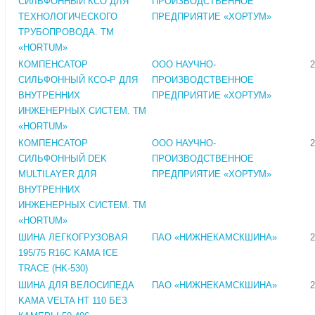
СИЛЬФОННЫЙ КСО ДЛЯ
ПРОИЗВОДСТВЕННОЕ
ТЕХНОЛОГИЧЕСКОГО
ПРЕДПРИЯТИЕ «ХОРТУМ»
ТРУБОПРОВОДА. ТМ
«HORTUM»
КОМПЕНСАТОР
ООО НАУЧНО-
2
СИЛЬФОННЫЙ КСО-Р ДЛЯ
ПРОИЗВОДСТВЕННОЕ
ВНУТРЕННИХ
ПРЕДПРИЯТИЕ «ХОРТУМ»
ИНЖЕНЕРНЫХ СИСТЕМ. ТМ
«HORTUM»
КОМПЕНСАТОР
ООО НАУЧНО-
2
СИЛЬФОННЫЙ DEK
ПРОИЗВОДСТВЕННОЕ
MULTILAYER ДЛЯ
ПРЕДПРИЯТИЕ «ХОРТУМ»
ВНУТРЕННИХ
ИНЖЕНЕРНЫХ СИСТЕМ. ТМ
«HORTUM»
ШИНА ЛЕГКОГРУЗОВАЯ
ПАО «НИЖНЕКАМСКШИНА»
2
195/75 R16C KAMA ICE
TRACE (HK-530)
ШИНА ДЛЯ ВЕЛОСИПЕДА
ПАО «НИЖНЕКАМСКШИНА»
2
KAMA VELTA HT 110 БЕЗ