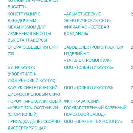
КОТЛОМ WI-FI «FEDERICA
BUGATTI»
КОНСТРУКЦИЯ С
«АЛЬМЕТЬЕВСКИЕ
2
ЛЕБЕДОЧНЫМ
ЭЛЕКТРИЧЕСКИЕ СЕТИ» -
МЕХАНИЗМОМ ДЛЯ
ФИЛИАЛ АО «СЕТЕВАЯ
ИЗМЕНЕНИЯ ВЫСОТЫ
КОМПАНИЯ»
ВЫЛЕТА ТРАВЕРСЫ
ОПОРА ОСВЕЩЕНИЯ СФГТ
ЗАВОД ЭЛЕКТРОМОНТАЖНЫХ
2
700
ИЗДЕЛИЙ АО
«ТАТЭЛЕКТРОМОНТАЖ»
БУТИЛКАУЧУК
ООО «ТОЛЬЯТТИКАУЧУК»
2
(ИЗОБУТИЛЕН-
ИЗОПРЕНОВЫЙ КАУЧУК)
КАУЧУК СИНТЕТИЧЕСКИЙ
ООО «ТОЛЬЯТТИКАУЧУК»
2
ЦИС-ИЗОПРЕНОВЫЙ СКИ-3
ПОРОХ ПИРОКСИЛИНОВЫЙ
ФКП «КАЗАНСКИЙ
2
«ИРБИС 570» ОХОТНИЧИЙ
ГОСУДАРСТВЕННЫЙ КАЗЕННЫЙ
(СПОРТИВНЫЙ)
ПОРОХОВОЙ ЗАВОД»
ПРИСАДКА ДЕПРЕССОРНО-
ООО «ЭВАКЕМ ТЕХНОЛОГИИ»
2
ДИСПЕРГИРУЮЩАЯ