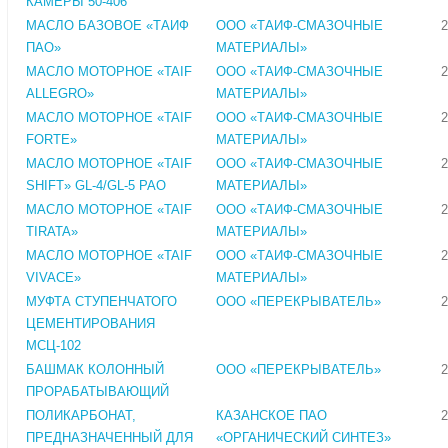
КАМЕРЫ 50-406
МАСЛО БАЗОВОЕ «ТАИФ
ООО «ТАИФ-СМАЗОЧНЫЕ
2
ПАО»
МАТЕРИАЛЫ»
МАСЛО МОТОРНОЕ «TAIF
ООО «ТАИФ-СМАЗОЧНЫЕ
2
ALLEGRO»
МАТЕРИАЛЫ»
МАСЛО МОТОРНОЕ «TAIF
ООО «ТАИФ-СМАЗОЧНЫЕ
2
FORTE»
МАТЕРИАЛЫ»
МАСЛО МОТОРНОЕ «TAIF
ООО «ТАИФ-СМАЗОЧНЫЕ
2
SHIFT» GL-4/GL-5 PAO
МАТЕРИАЛЫ»
МАСЛО МОТОРНОЕ «TAIF
ООО «ТАИФ-СМАЗОЧНЫЕ
2
TIRATA»
МАТЕРИАЛЫ»
МАСЛО МОТОРНОЕ «TAIF
ООО «ТАИФ-СМАЗОЧНЫЕ
2
VIVACE»
МАТЕРИАЛЫ»
МУФТА СТУПЕНЧАТОГО
ООО «ПЕРЕКРЫВАТЕЛЬ»
2
ЦЕМЕНТИРОВАНИЯ
МСЦ-102
БАШМАК КОЛОННЫЙ
ООО «ПЕРЕКРЫВАТЕЛЬ»
2
ПРОРАБАТЫВАЮЩИЙ
ПОЛИКАРБОНАТ,
КАЗАНСКОЕ ПАО
2
ПРЕДНАЗНАЧЕННЫЙ ДЛЯ
«ОРГАНИЧЕСКИЙ СИНТЕЗ»