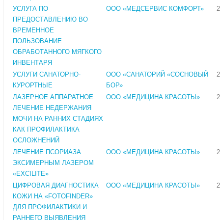
УСЛУГА ПО
ООО «МЕДСЕРВИС КОМФОРТ»
2
ПРЕДОСТАВЛЕНИЮ ВО
ВРЕМЕННОЕ
ПОЛЬЗОВАНИЕ
ОБРАБОТАННОГО МЯГКОГО
ИНВЕНТАРЯ
УСЛУГИ САНАТОРНО-
ООО «САНАТОРИЙ «СОСНОВЫЙ
2
КУРОРТНЫЕ
БОР»
ЛАЗЕРНОЕ АППАРАТНОЕ
ООО «МЕДИЦИНА КРАСОТЫ»
2
ЛЕЧЕНИЕ НЕДЕРЖАНИЯ
МОЧИ НА РАННИХ СТАДИЯХ
КАК ПРОФИЛАКТИКА
ОСЛОЖНЕНИЙ
ЛЕЧЕНИЕ ПСОРИАЗА
ООО «МЕДИЦИНА КРАСОТЫ»
2
ЭКСИМЕРНЫМ ЛАЗЕРОМ
«EXCILITE»
ЦИФРОВАЯ ДИАГНОСТИКА
ООО «МЕДИЦИНА КРАСОТЫ»
2
КОЖИ НА «FOTOFINDER»
ДЛЯ ПРОФИЛАКТИКИ И
РАННЕГО ВЫЯВЛЕНИЯ