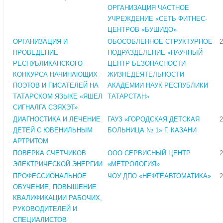
ОРГАНИЗАЦИЯ ЧАСТНОЕ
УЧРЕЖДЕНИЕ «СЕТЬ ФИТНЕС-
ЦЕНТРОВ «БУШИДО»
ОРГАНИЗАЦИЯ И
ОБОСОБЛЕННОЕ СТРУКТУРНОЕ
2
ПРОВЕДЕНИЕ
ПОДРАЗДЕЛЕНИЕ «НАУЧНЫЙ
РЕСПУБЛИКАНСКОГО
ЦЕНТР БЕЗОПАСНОСТИ
КОНКУРСА НАЧИНАЮЩИХ
ЖИЗНЕДЕЯТЕЛЬНОСТИ
ПОЭТОВ И ПИСАТЕЛЕЙ НА
АКАДЕМИИ НАУК РЕСПУБЛИКИ
ТАТАРСКОМ ЯЗЫКЕ «ЯШЕЛ
ТАТАРСТАН»
СИГНАЛГА СЭЯХЭТ»
ДИАГНОСТИКА И ЛЕЧЕНИЕ
ГАУЗ «ГОРОДСКАЯ ДЕТСКАЯ
2
ДЕТЕЙ С ЮВЕНИЛЬНЫМ
БОЛЬНИЦА № 1» Г. КАЗАНИ
АРТРИТОМ
ПОВЕРКА СЧЕТЧИКОВ
ООО СЕРВИСНЫЙ ЦЕНТР
2
ЭЛЕКТРИЧЕСКОЙ ЭНЕРГИИ
«МЕТРОЛОГИЯ»
ПРОФЕССИОНАЛЬНОЕ
ЧОУ ДПО «НЕФТЕАВТОМАТИКА»
2
ОБУЧЕНИЕ, ПОВЫШЕНИЕ
КВАЛИФИКАЦИИ РАБОЧИХ,
РУКОВОДИТЕЛЕЙ И
СПЕЦИАЛИСТОВ