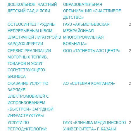
ДОШКОЛЬНОЕ: ЧАСТНЫЙ
ОБРАЗОВАТЕЛЬНАЯ
ДЕТСКИЙ САД И ЯСЛИ
ОРГАНИЗАЦИЯ «СЧАСТЛИВОЕ
ДЕТСТВО»
ОСТЕОСИНТЕЗ ГРУДИНЫ
ГАУЗ «АЛЬМЕТЬЕВСКАЯ
2
НЕПРЕРЫВНЫМ ШВОМ
МЕЖРАЙОННАЯ
ЭЛАСТИЧНОЙ ЛИГАТУРОЙ В
МНОГОПРОФИЛЬНАЯ
КАРДИОХИРУРГИИ
БОЛЬНИЦА»
СЕРВИС РЕАЛИЗАЦИИ
ООО «ТАТНЕФТЬ-АЗС ЦЕНТР»
2
МОТОРНЫХ ТОПЛИВ,
ТОВАРОВ И УСЛУГ
СОПУТСТВУЮЩЕГО
БИЗНЕСА
ОКАЗАНИЕ УСЛУГ ПО
АО «СЕТЕВАЯ КОМПАНИЯ»
2
ЗАРЯДКЕ
ЭЛЕКТРОМОБИЛЕЙ С
ИСПОЛЬЗОВАНИЕМ
«БЫСТРОЙ» ЗАРЯДНОЙ
ИНФРАСТРУКТУРЫ
УСЛУГИ ПО
ГАУЗ «КЛИНИКА МЕДИЦИНСКОГО
2
РЕПРОДУКТОЛОГИИ:
УНИВЕРСИТЕТА» Г. КАЗАНИ