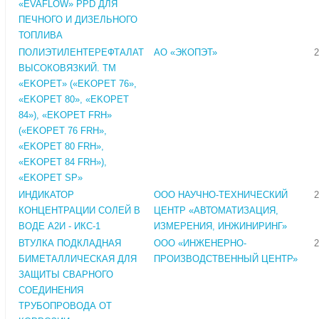
«EVAFLOW» PPD ДЛЯ
ПЕЧНОГО И ДИЗЕЛЬНОГО
ТОПЛИВА
ПОЛИЭТИЛЕНТЕРЕФТАЛАТ
АО «ЭКОПЭТ»
2
ВЫСОКОВЯЗКИЙ. ТМ
«EKOPET» («EKOPET 76»,
«EKOPET 80», «EKOPET
84»), «EKOPET FRH»
(«EKOPET 76 FRH»,
«EKOPET 80 FRH»,
«EKOPET 84 FRH»),
«EKOPET SP»
ИНДИКАТОР
ООО НАУЧНО-ТЕХНИЧЕСКИЙ
2
КОНЦЕНТРАЦИИ СОЛЕЙ В
ЦЕНТР «АВТОМАТИЗАЦИЯ,
ВОДЕ А2И - ИКС-1
ИЗМЕРЕНИЯ, ИНЖИНИРИНГ»
ВТУЛКА ПОДКЛАДНАЯ
ООО «ИНЖЕНЕРНО-
2
БИМЕТАЛЛИЧЕСКАЯ ДЛЯ
ПРОИЗВОДСТВЕННЫЙ ЦЕНТР»
ЗАЩИТЫ СВАРНОГО
СОЕДИНЕНИЯ
ТРУБОПРОВОДА ОТ