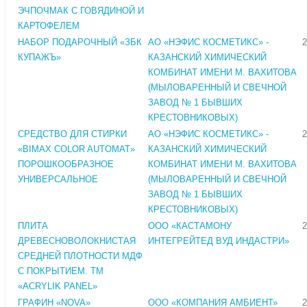
ЭЧПОЧМАК С ГОВЯДИНОЙ И
КАРТОФЕЛЕМ
НАБОР ПОДАРОЧНЫЙ «ЗБК
АО «НЭФИС КОСМЕТИКС» -
2
КУПАЖЪ»
КАЗАНСКИЙ ХИМИЧЕСКИЙ
КОМБИНАТ ИМЕНИ М. ВАХИТОВА
(МЫЛОВАРЕННЫЙ И СВЕЧНОЙ
ЗАВОД № 1 БЫВШИХ
КРЕСТОВНИКОВЫХ)
СРЕДСТВО ДЛЯ СТИРКИ
АО «НЭФИС КОСМЕТИКС» -
2
«BIMAX COLOR AUTOMAT»
КАЗАНСКИЙ ХИМИЧЕСКИЙ
ПОРОШКООБРАЗНОЕ
КОМБИНАТ ИМЕНИ М. ВАХИТОВА
УНИВЕРСАЛЬНОЕ
(МЫЛОВАРЕННЫЙ И СВЕЧНОЙ
ЗАВОД № 1 БЫВШИХ
КРЕСТОВНИКОВЫХ)
ПЛИТА
ООО «КАСТАМОНУ
2
ДРЕВЕСНОВОЛОКНИСТАЯ
ИНТЕГРЕЙТЕД ВУД ИНДАСТРИ»
СРЕДНЕЙ ПЛОТНОСТИ МДФ
С ПОКРЫТИЕМ. ТМ
«ACRYLIK PANEL»
ГРАФИН «NOVA»
ООО «КОМПАНИЯ АМБИЕНТ»
2