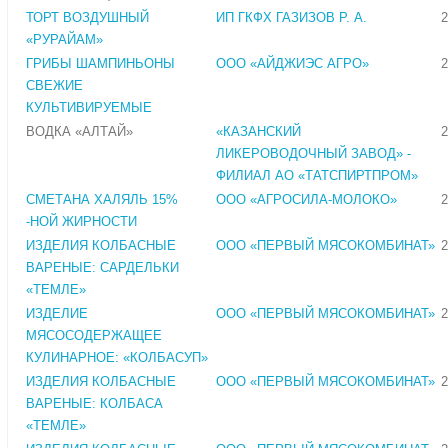
ТОРТ ВОЗДУШНЫЙ
ИП ГКФХ ГАЗИЗОВ Р. А.
2
«РУРАЙАМ»
ГРИБЫ ШАМПИНЬОНЫ
ООО «АЙДЖИЭС АГРО»
2
СВЕЖИЕ
КУЛЬТИВИРУЕМЫЕ
ВОДКА «АЛТАЙ»
«КАЗАНСКИЙ
2
ЛИКЕРОВОДОЧНЫЙ ЗАВОД» -
ФИЛИАЛ АО «ТАТСПИРТПРОМ»
СМЕТАНА ХАЛЯЛЬ 15%
ООО «АГРОСИЛА-МОЛОКО»
2
-НОЙ ЖИРНОСТИ
ИЗДЕЛИЯ КОЛБАСНЫЕ
ООО «ПЕРВЫЙ МЯСОКОМБИНАТ»
2
ВАРЕНЫЕ: САРДЕЛЬКИ
«ТЕМЛЕ»
ИЗДЕЛИЕ
ООО «ПЕРВЫЙ МЯСОКОМБИНАТ»
2
МЯСОСОДЕРЖАЩЕЕ
КУЛИНАРНОЕ: «КОЛБАСУП»
ИЗДЕЛИЯ КОЛБАСНЫЕ
ООО «ПЕРВЫЙ МЯСОКОМБИНАТ»
2
ВАРЕНЫЕ: КОЛБАСА
«ТЕМЛЕ»