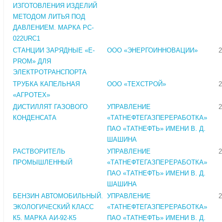
ИЗГОТОВЛЕНИЯ ИЗДЕЛИЙ
МЕТОДОМ ЛИТЬЯ ПОД
ДАВЛЕНИЕМ. МАРКА PC-
022URC1
СТАНЦИИ ЗАРЯДНЫЕ «E-
ООО «ЭНЕРГОИННОВАЦИИ»
2
PROM» ДЛЯ
ЭЛЕКТРОТРАНСПОРТА
ТРУБКА КАПЕЛЬНАЯ
ООО «ТЕХСТРОЙ»
2
«АГРОТЕХ»
ДИСТИЛЛЯТ ГАЗОВОГО
УПРАВЛЕНИЕ
2
КОНДЕНСАТА
«ТАТНЕФТЕГАЗПЕРЕРАБОТКА»
ПАО «ТАТНЕФТЬ» ИМЕНИ В. Д.
ШАШИНА
РАСТВОРИТЕЛЬ
УПРАВЛЕНИЕ
2
ПРОМЫШЛЕННЫЙ
«ТАТНЕФТЕГАЗПЕРЕРАБОТКА»
ПАО «ТАТНЕФТЬ» ИМЕНИ В. Д.
ШАШИНА
БЕНЗИН АВТОМОБИЛЬНЫЙ.
УПРАВЛЕНИЕ
2
ЭКОЛОГИЧЕСКИЙ КЛАСС
«ТАТНЕФТЕГАЗПЕРЕРАБОТКА»
К5. МАРКА АИ-92-К5
ПАО «ТАТНЕФТЬ» ИМЕНИ В. Д.