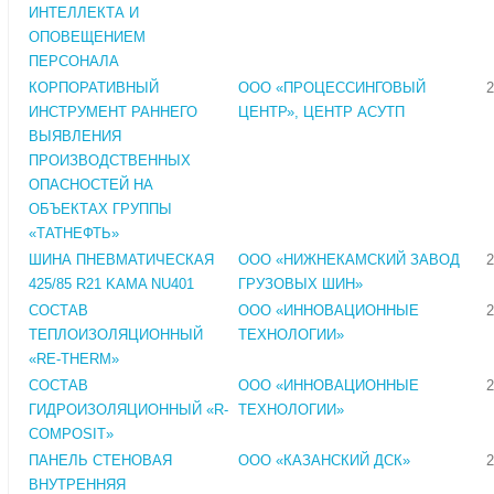
ИНТЕЛЛЕКТА И
ОПОВЕЩЕНИЕМ
ПЕРСОНАЛА
КОРПОРАТИВНЫЙ
ООО «ПРОЦЕССИНГОВЫЙ
2
ИНСТРУМЕНТ РАННЕГО
ЦЕНТР», ЦЕНТР АСУТП
ВЫЯВЛЕНИЯ
ПРОИЗВОДСТВЕННЫХ
ОПАСНОСТЕЙ НА
ОБЪЕКТАХ ГРУППЫ
«ТАТНЕФТЬ»
ШИНА ПНЕВМАТИЧЕСКАЯ
ООО «НИЖНЕКАМСКИЙ ЗАВОД
2
425/85 R21 KAMA NU401
ГРУЗОВЫХ ШИН»
СОСТАВ
ООО «ИННОВАЦИОННЫЕ
2
ТЕПЛОИЗОЛЯЦИОННЫЙ
ТЕХНОЛОГИИ»
«RE-THERM»
СОСТАВ
ООО «ИННОВАЦИОННЫЕ
2
ГИДРОИЗОЛЯЦИОННЫЙ «R-
ТЕХНОЛОГИИ»
COMPOSIT»
ПАНЕЛЬ СТЕНОВАЯ
ООО «КАЗАНСКИЙ ДСК»
2
ВНУТРЕННЯЯ