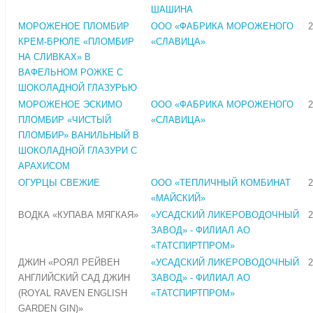
ШАШИНА
МОРОЖЕНОЕ ПЛОМБИР
ООО «ФАБРИКА МОРОЖЕНОГО
2
КРЕМ-БРЮЛЕ «ПЛОМБИР
«СЛАВИЦА»
НА СЛИВКАХ» В
ВАФЕЛЬНОМ РОЖКЕ С
ШОКОЛАДНОЙ ГЛАЗУРЬЮ
МОРОЖЕНОЕ ЭСКИМО
ООО «ФАБРИКА МОРОЖЕНОГО
2
ПЛОМБИР «ЧИСТЫЙ
«СЛАВИЦА»
ПЛОМБИР» ВАНИЛЬНЫЙ В
ШОКОЛАДНОЙ ГЛАЗУРИ С
АРАХИСОМ
ОГУРЦЫ СВЕЖИЕ
ООО «ТЕПЛИЧНЫЙ КОМБИНАТ
2
«МАЙСКИЙ»
ВОДКА «КУПАВА МЯГКАЯ»
«УСАДСКИЙ ЛИКЕРОВОДОЧНЫЙ
2
ЗАВОД» - ФИЛИАЛ АО
«ТАТСПИРТПРОМ»
ДЖИН «РОЯЛ РЕЙВЕН
«УСАДСКИЙ ЛИКЕРОВОДОЧНЫЙ
2
АНГЛИЙСКИЙ САД ДЖИН
ЗАВОД» - ФИЛИАЛ АО
(ROYAL RAVEN ENGLISH
«ТАТСПИРТПРОМ»
GARDEN GIN)»