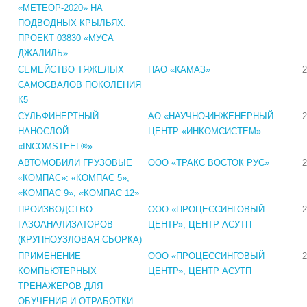
«МЕТЕОР-2020» НА
ПОДВОДНЫХ КРЫЛЬЯХ.
ПРОЕКТ 03830 «МУСА
ДЖАЛИЛЬ»
СЕМЕЙСТВО ТЯЖЕЛЫХ
ПАО «КАМАЗ»
2
САМОСВАЛОВ ПОКОЛЕНИЯ
К5
СУЛЬФИНЕРТНЫЙ
АО «НАУЧНО-ИНЖЕНЕРНЫЙ
2
НАНОСЛОЙ
ЦЕНТР «ИНКОМСИСТЕМ»
«INCOMSTEEL®»
АВТОМОБИЛИ ГРУЗОВЫЕ
ООО «ТРАКС ВОСТОК РУС»
2
«КОМПАС»: «КОМПАС 5»,
«КОМПАС 9», «КОМПАС 12»
ПРОИЗВОДСТВО
ООО «ПРОЦЕССИНГОВЫЙ
2
ГАЗОАНАЛИЗАТОРОВ
ЦЕНТР», ЦЕНТР АСУТП
(КРУПНОУЗЛОВАЯ СБОРКА)
ПРИМЕНЕНИЕ
ООО «ПРОЦЕССИНГОВЫЙ
2
КОМПЬЮТЕРНЫХ
ЦЕНТР», ЦЕНТР АСУТП
ТРЕНАЖЕРОВ ДЛЯ
ОБУЧЕНИЯ И ОТРАБОТКИ