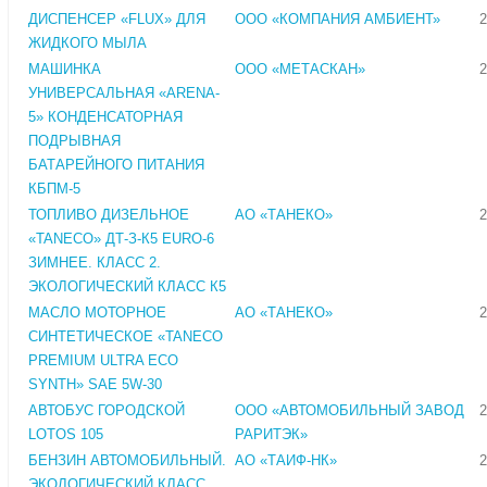
ДИСПЕНСЕР «FLUX» ДЛЯ
ООО «КОМПАНИЯ АМБИЕНТ»
2
ЖИДКОГО МЫЛА
МАШИНКА
ООО «МЕТАСКАН»
2
УНИВЕРСАЛЬНАЯ «ARENA-
5» КОНДЕНСАТОРНАЯ
ПОДРЫВНАЯ
БАТАРЕЙНОГО ПИТАНИЯ
КБПМ-5
ТОПЛИВО ДИЗЕЛЬНОЕ
АО «ТАНЕКО»
2
«TANECO» ДТ-З-К5 EURO-6
ЗИМНЕЕ. КЛАСС 2.
ЭКОЛОГИЧЕСКИЙ КЛАСС К5
МАСЛО МОТОРНОЕ
АО «ТАНЕКО»
2
СИНТЕТИЧЕСКОЕ «TANECO
PREMIUM ULTRA ECO
SYNTH» SAE 5W-30
АВТОБУС ГОРОДСКОЙ
ООО «АВТОМОБИЛЬНЫЙ ЗАВОД
2
LOTOS 105
РАРИТЭК»
БЕНЗИН АВТОМОБИЛЬНЫЙ.
АО «ТАИФ-НК»
2
ЭКОЛОГИЧЕСКИЙ КЛАСС