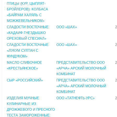
ПТИЦЫ (КУР, ЦЫПЛЯТ-
БРОЙЛЕРОВ): КОЛБАСА
«БАЙРАМ ХАЛЯЛЬ С
МОЖЖЕВЕЛЬНИКОМ»
СЛАДОСТИ ВОСТОЧНЫЕ
ООО «ШАХ»
2
«КАДАИФ ГНЕЗДЫШКО
ОРЕХОВЫЙ СПЕСИАЛ»
СЛАДОСТИ ВОСТОЧНЫЕ
ООО «ШАХ»
2
«ЛУКУМ СУЛТАН С
ФУНДУКОМ»
МАСЛО СЛИВОЧНОЕ
ПРЕДСТАВИТЕЛЬСТВО ООО
2
«КРЕСТЬЯНСКОЕ»
«АРЧА» АРСКИЙ МОЛОЧНЫЙ
КОМБИНАТ
СЫР «РОССИЙСКИЙ»
ПРЕДСТАВИТЕЛЬСТВО ООО
2
«АРЧА» АРСКИЙ МОЛОЧНЫЙ
КОМБИНАТ
ИЗДЕЛИЯ МУЧНЫЕ
ООО «ТАТНЕФТЬ-УРС»
2
КУЛИНАРНЫЕ ИЗ
ДРОЖЖЕВОГО И ПРЕСНОГО
ТЕСТА ЗАМОРОЖЕННЫЕ: