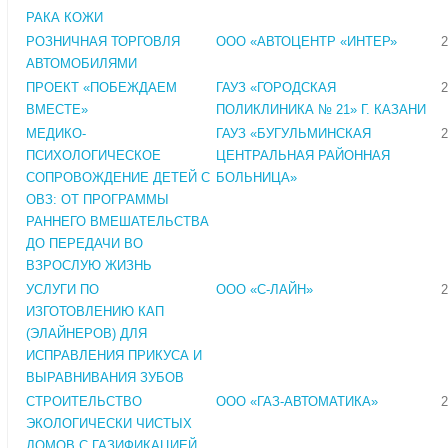
РАКА КОЖИ
РОЗНИЧНАЯ ТОРГОВЛЯ
ООО «АВТОЦЕНТР «ИНТЕР»
2
АВТОМОБИЛЯМИ
ПРОЕКТ «ПОБЕЖДАЕМ
ГАУЗ «ГОРОДСКАЯ
2
ВМЕСТЕ»
ПОЛИКЛИНИКА № 21» Г. КАЗАНИ
МЕДИКО-
ГАУЗ «БУГУЛЬМИНСКАЯ
2
ПСИХОЛОГИЧЕСКОЕ
ЦЕНТРАЛЬНАЯ РАЙОННАЯ
СОПРОВОЖДЕНИЕ ДЕТЕЙ С
БОЛЬНИЦА»
ОВЗ: ОТ ПРОГРАММЫ
РАННЕГО ВМЕШАТЕЛЬСТВА
ДО ПЕРЕДАЧИ ВО
ВЗРОСЛУЮ ЖИЗНЬ
УСЛУГИ ПО
ООО «С-ЛАЙН»
2
ИЗГОТОВЛЕНИЮ КАП
(ЭЛАЙНЕРОВ) ДЛЯ
ИСПРАВЛЕНИЯ ПРИКУСА И
ВЫРАВНИВАНИЯ ЗУБОВ
СТРОИТЕЛЬСТВО
ООО «ГАЗ-АВТОМАТИКА»
2
ЭКОЛОГИЧЕСКИ ЧИСТЫХ
ДОМОВ С ГАЗИФИКАЦИЕЙ,