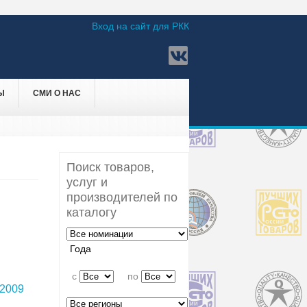
Вход на сайт для РКК
Ы
СМИ О НАС
Поиск товаров,
услуг и
производителей по
каталогу
Года
c
по
2009