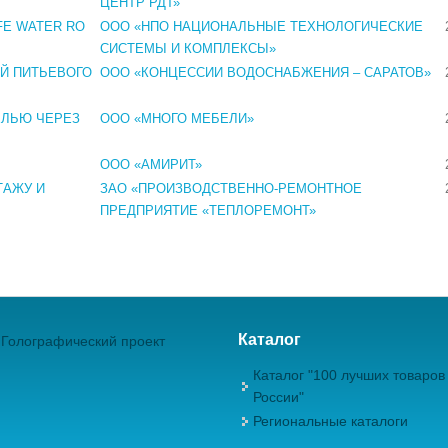
ЦЕНТР РДТ»
FE WATER RO
ООО «НПО НАЦИОНАЛЬНЫЕ ТЕХНОЛОГИЧЕСКИЕ
СИСТЕМЫ И КОМПЛЕКСЫ»
ОЙ ПИТЬЕВОГО
ООО «КОНЦЕССИИ ВОДОСНАБЖЕНИЯ – САРАТОВ»
ЕЛЬЮ ЧЕРЕЗ
ООО «МНОГО МЕБЕЛИ»
ООО «АМИРИТ»
ТАЖУ И
ЗАО «ПРОИЗВОДСТВЕННО-РЕМОНТНОЕ
ПРЕДПРИЯТИЕ «ТЕПЛОРЕМОНТ»
Каталог
Голографический проект
Каталог "100 лучших товаров
России"
Региональные каталоги