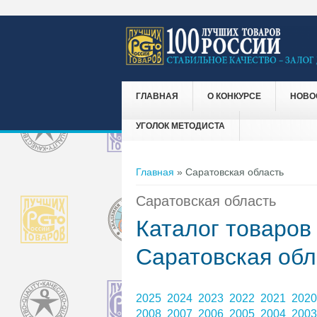
ГЛАВНАЯ
О КОНКУРСЕ
НОВО
УГОЛОК МЕТОДИСТА
Вы здесь
Главная
» Саратовская область
Саратовская область
Каталог товаров
Саратовская обл
2025
2024
2023
2022
2021
202
2008
2007
2006
2005
2004
200