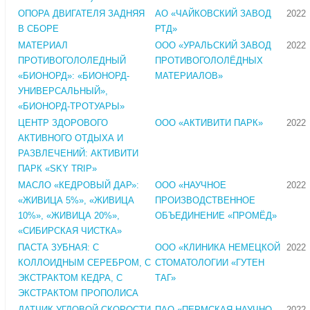
ОПОРА ДВИГАТЕЛЯ ЗАДНЯЯ
АО «ЧАЙКОВСКИЙ ЗАВОД
2022
В СБОРЕ
РТД»
МАТЕРИАЛ
ООО «УРАЛЬСКИЙ ЗАВОД
2022
ПРОТИВОГОЛОЛЕДНЫЙ
ПРОТИВОГОЛОЛЁДНЫХ
«БИОНОРД»: «БИОНОРД-
МАТЕРИАЛОВ»
УНИВЕРСАЛЬНЫЙ»,
«БИОНОРД-ТРОТУАРЫ»
ЦЕНТР ЗДОРОВОГО
ООО «АКТИВИТИ ПАРК»
2022
АКТИВНОГО ОТДЫХА И
РАЗВЛЕЧЕНИЙ: АКТИВИТИ
ПАРК «SKY TRIP»
МАСЛО «КЕДРОВЫЙ ДАР»:
ООО «НАУЧНОЕ
2022
«ЖИВИЦА 5%», «ЖИВИЦА
ПРОИЗВОДСТВЕННОЕ
10%», «ЖИВИЦА 20%»,
ОБЪЕДИНЕНИЕ «ПРОМЁД»
«СИБИРСКАЯ ЧИСТКА»
ПАСТА ЗУБНАЯ: С
ООО «КЛИНИКА НЕМЕЦКОЙ
2022
КОЛЛОИДНЫМ СЕРЕБРОМ, С
СТОМАТОЛОГИИ «ГУТЕН
ЭКСТРАКТОМ КЕДРА, С
ТАГ»
ЭКСТРАКТОМ ПРОПОЛИСА
ДАТЧИК УГЛОВОЙ СКОРОСТИ
ПАО «ПЕРМСКАЯ НАУЧНО-
2022