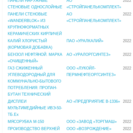
ПАНЕЛИ НАРУЖНЫЕ
АО
2022
СТЕНОВЫЕ ОДНОСЛОЙНЫЕ
«СТРОЙПАНЕЛЬКОМПЛЕКТ»
ПАНЕЛИ СТЕНОВЫЕ
АО
2022
«WANDERBLOK» ИЗ
«СТРОЙПАНЕЛЬКОМПЛЕКТ»
КРУПНОФОРМАТНЫХ
КЕРАМИЧЕСКИХ КИРПИЧЕЙ
КАЛИЙ ХЛОРИСТЫЙ
ПАО «УРАЛКАЛИЙ»
2022
(КОРМОВАЯ ДОБАВКА)
БЕНЗОЛ НЕФТЯНОЙ. МАРКА
АО «УРАЛОРГСИНТЕЗ»
2022
«ОЧИЩЕННЫЙ»
ГАЗ СЖИЖЕННЫЙ
ООО «ЛУКОЙЛ-
2022
УГЛЕВОДОРОДНЫЙ ДЛЯ
ПЕРМНЕФТЕОРГСИНТЕЗ»
КОММУНАЛЬНО-БЫТОВОГО
ПОТРЕБЛЕНИЯ: ПРОПАН-
БУТАН ТЕХНИЧЕСКИЙ
ДИСПЛЕИ
АО «ПРЕДПРИЯТИЕ В-1336»
2022
МУЛЬТИМЕДИЙНЫЕ ИВЭ-50-
ТБ.Ех
МЯСОРУБКА М-150
ООО «ЗАВОД «ТОРГМАШ»
2022
ПРОИЗВОДСТВО ВЕРХНЕЙ
ООО «ВОЗРОЖДЕНИЕ»
2022