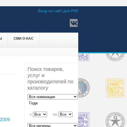
Вход на сайт для РКК
Ы
СМИ О НАС
Поиск товаров,
услуг и
производителей по
каталогу
Года
c
по
2009