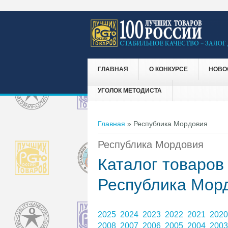
ГЛАВНАЯ
О КОНКУРСЕ
НОВО
УГОЛОК МЕТОДИСТА
Вы здесь
Главная
» Республика Мордовия
Республика Мордовия
Каталог товаров
Республика Мор
2025
2024
2023
2022
2021
202
2008
2007
2006
2005
2004
200