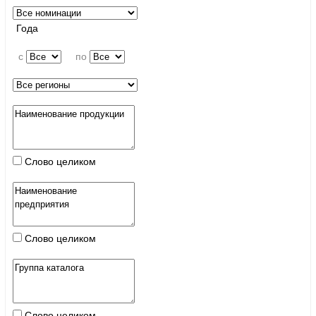
Года
c
по
Слово целиком
Слово целиком
Слово целиком