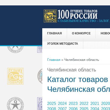
ГЛАВНАЯ
О КОНКУРСЕ
НОВО
УГОЛОК МЕТОДИСТА
Вы здесь
Главная
» Челябинская область
Челябинская область
Каталог товаров
Челябинская обл
2025
2024
2023
2022
2021
202
2008
2007
2006
2005
2004
200