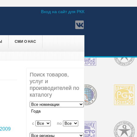
Вход на сайт для РКК
Ы
СМИ О НАС
Поиск товаров,
услуг и
производителей по
каталогу
Года
c
по
2009