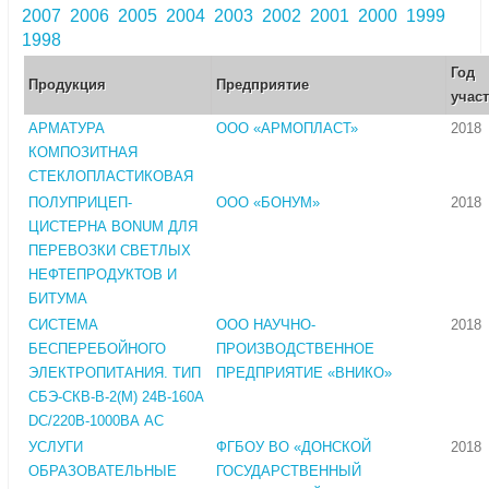
2007
2006
2005
2004
2003
2002
2001
2000
1999
1998
Год
Продукция
Предприятие
учас
АРМАТУРА
ООО «АРМОПЛАСТ»
2018
КОМПОЗИТНАЯ
СТЕКЛОПЛАСТИКОВАЯ
ПОЛУПРИЦЕП-
ООО «БОНУМ»
2018
ЦИСТЕРНА BONUM ДЛЯ
ПЕРЕВОЗКИ СВЕТЛЫХ
НЕФТЕПРОДУКТОВ И
БИТУМА
СИСТЕМА
ООО НАУЧНО-
2018
БЕСПЕРЕБОЙНОГО
ПРОИЗВОДСТВЕННОЕ
ЭЛЕКТРОПИТАНИЯ. ТИП
ПРЕДПРИЯТИЕ «ВНИКО»
СБЭ-СКВ-В-2(М) 24В-160А
DC/220В-1000ВА АС
УСЛУГИ
ФГБОУ ВО «ДОНСКОЙ
2018
ОБРАЗОВАТЕЛЬНЫЕ
ГОСУДАРСТВЕННЫЙ