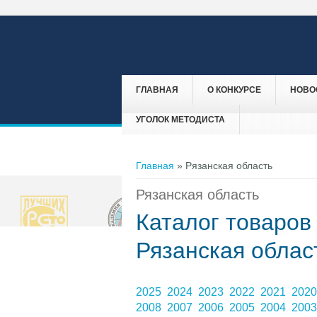
ГЛАВНАЯ
О КОНКУРСЕ
НОВО
УГОЛОК МЕТОДИСТА
Вы здесь
Главная
» Рязанская область
Рязанская область
Каталог товаров
Рязанская облас
2025
2024
2023
2022
2021
202
2008
2007
2006
2005
2004
200