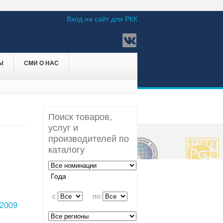
Вход на сайт для РКК
Ы
СМИ О НАС
Поиск товаров,
услуг и
производителей по
каталогу
Года
c
по
2009