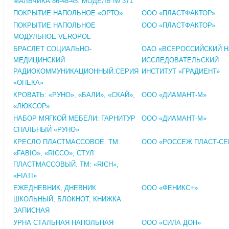
МАЛЬЧИКА 86-48-45. МОДЕЛЬ № 371
ПОКРЫТИЕ НАПОЛЬНОЕ «ОРТО»
ООО «ПЛАСТФАКТОР»
ПОКРЫТИЕ НАПОЛЬНОЕ
ООО «ПЛАСТФАКТОР»
МОДУЛЬНОЕ VEROPOL
БРАСЛЕТ СОЦИАЛЬНО-
ОАО «ВСЕРОССИЙСКИЙ Н
МЕДИЦИНСКИЙ
ИССЛЕДОВАТЕЛЬСКИЙ
РАДИОКОММУНИКАЦИОННЫЙ.СЕРИЯ
ИНСТИТУТ «ГРАДИЕНТ»
«ОПЕКА»
КРОВАТЬ: «РУНО», «БАЛИ», «СКАЙ»,
ООО «ДИАМАНТ-М»
«ЛЮКСОР»
НАБОР МЯГКОЙ МЕБЕЛИ: ГАРНИТУР
ООО «ДИАМАНТ-М»
СПАЛЬНЫЙ «РУНО»
КРЕСЛО ПЛАСТМАССОВОЕ. ТМ:
ООО «РОССЕЖ ПЛАСТ-СЕ
«FABIO», «RICCO»; СТУЛ
ПЛАСТМАССОВЫЙ. ТМ: «RICH»,
«FIATI»
ЕЖЕДНЕВНИК, ДНЕВНИК
ООО «ФЕНИКС+»
ШКОЛЬНЫЙ, БЛОКНОТ, КНИЖКА
ЗАПИСНАЯ
УРНА СТАЛЬНАЯ НАПОЛЬНАЯ
ООО «СИЛА ДОН»