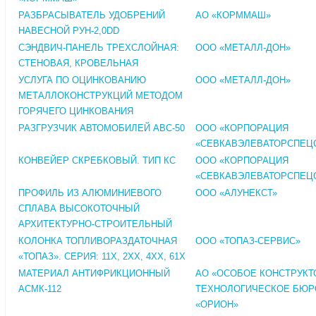
РАЗБРАСЫВАТЕЛЬ УДОБРЕНИЙ
АО «КОРММАШ»
НАВЕСНОЙ РУН-2,0DD
СЭНДВИЧ-ПАНЕЛЬ ТРЕХСЛОЙНАЯ:
ООО «МЕТАЛЛ-ДОН»
СТЕНОВАЯ, КРОВЕЛЬНАЯ
УСЛУГА ПО ОЦИНКОВАНИЮ
ООО «МЕТАЛЛ-ДОН»
МЕТАЛЛОКОНСТРУКЦИЙ МЕТОДОМ
ГОРЯЧЕГО ЦИНКОВАНИЯ
РАЗГРУЗЧИК АВТОМОБИЛЕЙ АВС-50
ООО «КОРПОРАЦИЯ
«СЕВКАВЭЛЕВАТОРСПЕЦ
КОНВЕЙЕР СКРЕБКОВЫЙ. ТИП КС
ООО «КОРПОРАЦИЯ
«СЕВКАВЭЛЕВАТОРСПЕЦ
ПРОФИЛЬ ИЗ АЛЮМИНИЕВОГО
ООО «АЛУНЕКСТ»
СПЛАВА ВЫСОКОТОЧНЫЙ
АРХИТЕКТУРНО-СТРОИТЕЛЬНЫЙ
КОЛОНКА ТОПЛИВОРАЗДАТОЧНАЯ
ООО «ТОПАЗ-СЕРВИС»
«ТОПАЗ». СЕРИЯ: 11Х, 2ХХ, 4ХХ, 61Х
МАТЕРИАЛ АНТИФРИКЦИОННЫЙ
АО «ОСОБОЕ КОНСТРУКТ
АСМК-112
ТЕХНОЛОГИЧЕСКОЕ БЮР
«ОРИОН»