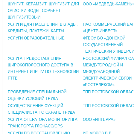
ШУНГИТ, КЕРАМЗИТ, ШУНГИЗИТ ДЛЯ
ООО «МЕДВЕДЬ-КАМЕНЬ
ОЧИСТКИ ВОДЫ, СОРБЕНТ
ШУНГИЗИТОВЫЙ
УСЛУГИ ДЛЯ НАСЕЛЕНИЯ: ВКЛАДЫ,
ПАО КОММЕРЧЕСКИЙ БА
КРЕДИТЫ, ПЛАТЕЖИ, КАРТЫ
«ЦЕНТР-ИНВЕСТ»
УСЛУГИ ОБРАЗОВАТЕЛЬНЫЕ
ФГБОУ ВО «ДОНСКОЙ
ГОСУДАРСТВЕННЫЙ
ТЕХНИЧЕСКИЙ УНИВЕРСИ
УСЛУГА ПРЕДОСТАВЛЕНИЯ
РОСТОВСКИЙ ФИЛИАЛ О
ШИРОКОПОЛОСНОГО ДОСТУПА В
МЕЖДУГОРОДНОЙ И
ИНТЕРНЕТ И IP-TV ПО ТЕХНОЛОГИИ
МЕЖДУНАРОДНОЙ
FTTB
ЭЛЕКТРИЧЕСКОЙ СВЯЗИ
«РОСТЕЛЕКОМ»
ПРОВЕДЕНИЕ СПЕЦИАЛЬНОЙ
ТПП РОСТОВСКОЙ ОБЛАС
ОЦЕНКИ УСЛОВИЙ ТРУДА
ОСУЩЕСТВЛЕНИЕ ФУНКЦИЙ
ТПП РОСТОВСКОЙ ОБЛАС
СПЕЦИАЛИСТА ПО ОХРАНЕ ТРУДА
УСЛУГА ОПЕРАТОРА МОНИТОРИНГА
ООО «ИНТЕРРА»
ТРАНСПОРТА ГЛОНАСС/GPS
УСЛУГИ ПО ВОССТАНОВЛЕНИЮ
ИП МОРОЗ В.В.