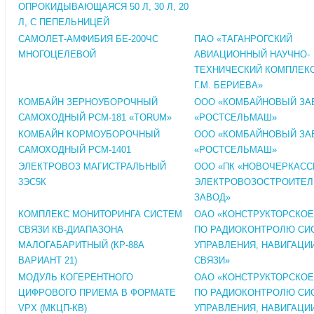
ОПРОКИДЫВАЮЩАЯСЯ 50 Л, 30 Л, 20
Л, С ПЕПЕЛЬНИЦЕЙ
САМОЛЕТ-АМФИБИЯ БЕ-200ЧС
ПАО «ТАГАНРОГСКИЙ
МНОГОЦЕЛЕВОЙ
АВИАЦИОННЫЙ НАУЧНО-
ТЕХНИЧЕСКИЙ КОМПЛЕКС
Г.М. БЕРИЕВА»
КОМБАЙН ЗЕРНОУБОРОЧНЫЙ
ООО «КОМБАЙНОВЫЙ ЗА
САМОХОДНЫЙ РСМ-181 «TORUM»
«РОСТСЕЛЬМАШ»
КОМБАЙН КОРМОУБОРОЧНЫЙ
ООО «КОМБАЙНОВЫЙ ЗА
САМОХОДНЫЙ РСМ-1401
«РОСТСЕЛЬМАШ»
ЭЛЕКТРОВОЗ МАГИСТРАЛЬНЫЙ
ООО «ПК «НОВОЧЕРКАСС
3ЭС5К
ЭЛЕКТРОВОЗОСТРОИТЕ
ЗАВОД»
КОМПЛЕКС МОНИТОРИНГА СИСТЕМ
ОАО «КОНСТРУКТОРСКО
СВЯЗИ КВ-ДИАПАЗОНА
ПО РАДИОКОНТРОЛЮ СИ
МАЛОГАБАРИТНЫЙ (КР-88А
УПРАВЛЕНИЯ, НАВИГАЦИ
ВАРИАНТ 21)
СВЯЗИ»
МОДУЛЬ КОГЕРЕНТНОГО
ОАО «КОНСТРУКТОРСКО
ЦИФРОВОГО ПРИЕМА В ФОРМАТЕ
ПО РАДИОКОНТРОЛЮ СИ
VPX (МКЦП-КВ)
УПРАВЛЕНИЯ, НАВИГАЦИ