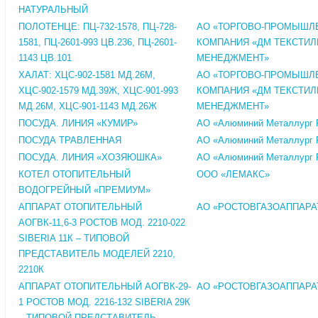
НАТУРАЛЬНЫЙ
ПОЛОТЕНЦЕ: ПЦ-732-1578, ПЦ-728-
АО «ТОРГОВО-ПРОМЫШЛ
1581, ПЦ-2601-993 ЦВ.236, ПЦ-2601-
КОМПАНИЯ «ДМ ТЕКСТИЛ
1143 ЦВ.101
МЕНЕДЖМЕНТ»
ХАЛАТ: ХЦС-902-1581 МД.26М,
АО «ТОРГОВО-ПРОМЫШЛ
ХЦС-902-1579 МД.39Ж, ХЦС-901-993
КОМПАНИЯ «ДМ ТЕКСТИЛ
МД.26М, ХЦС-901-1143 МД.26Ж
МЕНЕДЖМЕНТ»
ПОСУДА. ЛИНИЯ «КУМИР»
АО «Алюминий Металлург 
ПОСУДА ТРАВЛЕННАЯ
АО «Алюминий Металлург 
ПОСУДА. ЛИНИЯ «ХОЗЯЮШКА»
АО «Алюминий Металлург 
КОТЕЛ ОТОПИТЕЛЬНЫЙ
ООО «ЛЕМАКС»
ВОДОГРЕЙНЫЙ «ПРЕМИУМ»
АППАРАТ ОТОПИТЕЛЬНЫЙ
АО «РОСТОВГАЗОАППАРА
АОГВК-11,6-3 РОСТОВ МОД. 2210-022
SIBERIA 11К – ТИПОВОЙ
ПРЕДСТАВИТЕЛЬ МОДЕЛЕЙ 2210,
2210К
АППАРАТ ОТОПИТЕЛЬНЫЙ АОГВК-29-
АО «РОСТОВГАЗОАППАРА
1 РОСТОВ МОД. 2216-132 SIBERIA 29К
– ТИПОВОЙ ПРЕДСТАВИТЕЛЬ