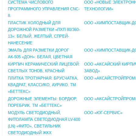
СИСТЕМА ЧИСЛОВОГО
ООО «НОВЫЕ ЭЛЕКТРОН
ПРОГРАММНОГО УПРАВЛЕНИЯ CNC-
ТЕХНОЛОГИИ»
8.
ПЛАСТИК ХОЛОДНЫЙ ДЛЯ
ООО «ХИМПОСТАВЩИК-Д
ДОРОЖНОЙ РАЗМЕТКИ «ПХП 80/360-
13»: БЕЛЫЙ, ЖЕЛТЫЙ, СПРЕЙ-
НАНЕСЕНИЕ
ЭМАЛЬ ДЛЯ РАЗМЕТКИ ДОРОГ
ООО «ХИМПОСТАВЩИК-Д
АК-505 «ДОН»: БЕЛАЯ, ЦВЕТНАЯ
КИРПИЧ КЕРАМИЧЕСКИЙ ЛИЦЕВОЙ:
ООО «АКСАЙСКИЙ КИРП
СВЕТЛЫХ ТОНОВ, КРАСНЫЙ
ЗАВОД»
ПЛИТКА ТРОТУАРНАЯ: БРУСЧАТКА,
ООО «АКСАЙСТРОЙПРОМ
КВАДРАТ, КЛАССИКО, АУРИКО. ТМ
«БЕТТЕКС»
ДОРОЖНЫЕ ЭЛЕМЕНТЫ: БОРДЮР,
ООО «АКСАЙСТРОЙПРОМ
ПОРЕБРИК. ТМ «БЕТТЕКС»
МОДУЛЬ СВЕТОДИОДНЫЙ,
ООО «ЮГ-СЕРВИС»
ФИТОЛАМПА СВЕТОДИОДНАЯ LV-600
(LN) «ФИТО», СВЕТИЛЬНИК
СВЕТОДИОДНЫЙ ЖКХ