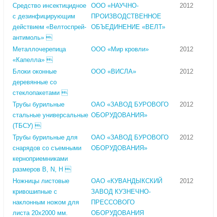
Средство инсектицидное
ООО «НАУЧНО-
2012
с дезинфицирующим
ПРОИЗВОДСТВЕННОЕ
действием «Велтоспрей-
ОБЪЕДИНЕНИЕ «ВЕЛТ»
антимоль» 
Металлочерепица
ООО «Мир кровли»
2012
«Капелла» 
Блоки оконные
ООО «ВИСЛА»
2012
деревянные со
стеклопакетами 
Трубы бурильные
ОАО «ЗАВОД БУРОВОГО
2012
стальные универсальные
ОБОРУДОВАНИЯ»
(ТБСУ) 
Трубы бурильные для
ОАО «ЗАВОД БУРОВОГО
2012
снарядов со съемными
ОБОРУДОВАНИЯ»
керноприемниками
размеров B, N, H 
Ножницы листовые
ОАО «КУВАНДЫКСКИЙ
2012
кривошипные с
ЗАВОД КУЗНЕЧНО-
наклонным ножом для
ПРЕССОВОГО
листа 20х2000 мм.
ОБОРУДОВАНИЯ