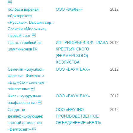

Колбаса вареная
ООО «ЖеЛен»
2012
«Докторская»,
«Русская». Высший сорт.
Сосиски «Молочные».
Первый сорт 
Паштет грибной из
ИП ГРИГОРЬЕВ В.Ф. ГЛАВА
2012
шампиньонов 
КРЕСТЬЯНСКОГО
(ФЕРМЕРСКОГО)
ХОЗЯЙСТВА
Семечки «Баумбах»
ООО «БАУМ БАХ»
2012
жареные. Фисташки
«Баумбах» соленые
обжаренные 
Чипсы кукурузные
ООО «БАУМ БАХ»
2012
расфасованные 
Средство
ООО «НАУЧНО-
2012
дезинфицирующее:
ПРОИЗВОДСТВЕННОЕ
кожный антисептик
ОБЪЕДИНЕНИЕ «ВЕЛТ»
«Велтосепт» 