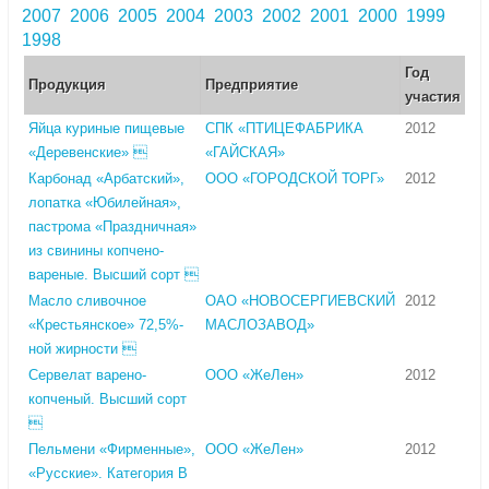
2007
2006
2005
2004
2003
2002
2001
2000
1999
1998
Год
Продукция
Предприятие
участия
Яйца куриные пищевые
СПК «ПТИЦЕФАБРИКА
2012
«Деревенские» 
«ГАЙСКАЯ»
Карбонад «Арбатский»,
ООО «ГОРОДСКОЙ ТОРГ»
2012
лопатка «Юбилейная»,
пастрома «Праздничная»
из свинины копчено-
вареные. Высший сорт 
Масло сливочное
ОАО «НОВОСЕРГИЕВСКИЙ
2012
«Крестьянское» 72,5%-
МАСЛОЗАВОД»
ной жирности 
Сервелат варено-
ООО «ЖеЛен»
2012
копченый. Высший сорт

Пельмени «Фирменные»,
ООО «ЖеЛен»
2012
«Русские». Категория В