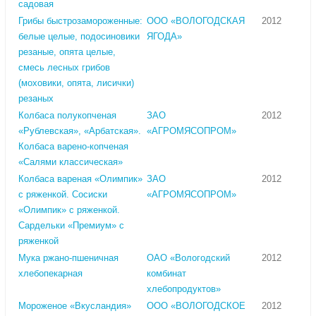
садовая
Грибы быстрозамороженные:
ООО «ВОЛОГОДСКАЯ
2012
белые целые, подосиновики
ЯГОДА»
резаные, опята целые,
смесь лесных грибов
(моховики, опята, лисички)
резаных
Колбаса полукопченая
ЗАО
2012
«Рублевская», «Арбатская».
«АГРОМЯСОПРОМ»
Колбаса варено-копченая
«Салями классическая»
Колбаса вареная «Олимпик»
ЗАО
2012
с ряженкой. Сосиски
«АГРОМЯСОПРОМ»
«Олимпик» с ряженкой.
Сардельки «Премиум» с
ряженкой
Мука ржано-пшеничная
ОАО «Вологодский
2012
хлебопекарная
комбинат
хлебопродуктов»
Мороженое «Вкусландия»
ООО «ВОЛОГОДСКОЕ
2012