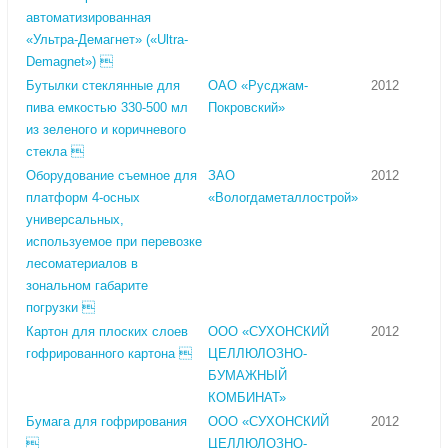
автоматизированная
«Ультра-Демагнет» («Ultra-
Demagnet») 
Бутылки стеклянные для
ОАО «Русджам-
2012
пива емкостью 330-500 мл
Покровский»
из зеленого и коричневого
стекла 
Оборудование съемное для
ЗАО
2012
платформ 4-осных
«Вологдаметаллострой»
универсальных,
используемое при перевозке
лесоматериалов в
зональном габарите
погрузки 
Картон для плоских слоев
ООО «СУХОНСКИЙ
2012
гофрированного картона 
ЦЕЛЛЮЛОЗНО-
БУМАЖНЫЙ
КОМБИНАТ»
Бумага для гофрирования
ООО «СУХОНСКИЙ
2012

ЦЕЛЛЮЛОЗНО-