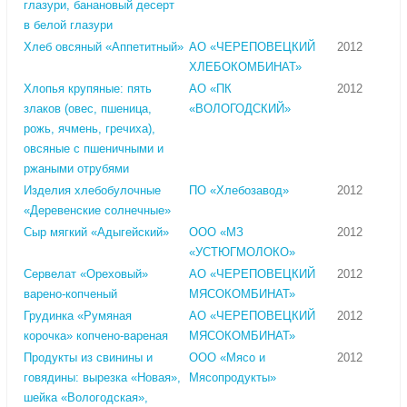
глазури, банановый десерт
в белой глазури
Хлеб овсяный «Аппетитный»
АО «ЧЕРЕПОВЕЦКИЙ
2012
ХЛЕБОКОМБИНАТ»
Хлопья крупяные: пять
АО «ПК
2012
злаков (овес, пшеница,
«ВОЛОГОДСКИЙ»
рожь, ячмень, гречиха),
овсяные с пшеничными и
ржаными отрубями
Изделия хлебобулочные
ПО «Хлебозавод»
2012
«Деревенские солнечные»
Сыр мягкий «Адыгейский»
ООО «МЗ
2012
«УСТЮГМОЛОКО»
Сервелат «Ореховый»
АО «ЧЕРЕПОВЕЦКИЙ
2012
варено-копченый
МЯСОКОМБИНАТ»
Грудинка «Румяная
АО «ЧЕРЕПОВЕЦКИЙ
2012
корочка» копчено-вареная
МЯСОКОМБИНАТ»
Продукты из свинины и
ООО «Мясо и
2012
говядины: вырезка «Новая»,
Мясопродукты»
шейка «Вологодская»,