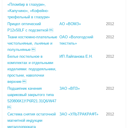
«Пломбир в глазури»,
«Капучино», «Кофейно-
трюфельный в глазури»
Прицел оптический
АО «ВОМЗ»
2012
Р12х50LF с подсветкой 
Ткани костюмно-плательные
ОАО «Вологодский
2012
чистольняные, льняные и
текстиль»
полульняные 
Белье постельное в
ИП Лайпанова Е.Н.
2012
комплектах и отдельными
изделиями: пододеяльники,
простыни, наволочки
верхние 
Подшипник качения
ЗАО «ВПЗ»
2012
шариковый закрытого типа
520806К1У.Р6R21.31Q6/W47

Система снятия остаточной
ЗАО «УЛЬТРАКРАФТ»
2012
магнитной индукции
металлопроката