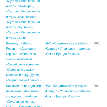
«Суфле «MonLiebe» со
вкусом пломбира»,
«Суфле «MonLiebe» со
вкусом крем-брюле»,
«Суфле «MonLiebe» со
вкусом клубники»,
«Суфле «MonLiebe» со
вкусом дыни»
Шоколад: «Виват,
ОАО «Кондитерская фабрика
2011
Россия! Н.Демидов»
«СладКо» Ульяновск – филиал
горький, «Уральские
«Оркла Брэндс Россия»
сказы» молочный,
«Серебряное копытце»,
«Уральские сказы»
молочный с фундуком,
«Медной горы Хозяйка»
Карамель с помадными
ОАО «Кондитерская фабрика
2011
начинками: «Карамель
«СладКо» Ульяновск – филиал
со вкусом пломбира»,
«Оркла Брэндс Россия»
«Сгущенное молоко.
ГОСТ», «Проказница Му»