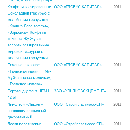
Конфеты глазированные
ООО «ГЛОБУС-КАПИТАЛ»
2011
шоколадной глазурью с
желейными корпусами:
«Крошка Лева тоффи»,
«Зорюшка». Конфеты
«Пчелка Жу-Жука»
ассорти глазированные
жировой глазурью с
желейными корпусами
Печенье сахарное:
ООО «ГЛОБУС-КАПИТАЛ»
2011
«Талисман удачи», «Му-
Муйка парное молочко»,
«Топленое молоко»
Портландцемент ЦЕМ I
ЗАО «УЛЬЯНОВСКЦЕМЕНТ»
2011
42,5Н
Линолеум «Ликонт»
ООО «Стройпластмасс-СП»
2011
поливинилхлоридный
декоративный
Доски пластиковые
ООО «Стройпластмасс-СП»
2011