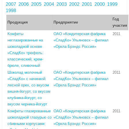
2007
2006
2005
2004
2003
2002
2001
2000
1999
1998
Год
Продукция
Предприятие
участия
Конфеты
ОАО «Кондитерская фабрика
2011
неглазированные на
«СладКо» Ульяновск – филиал
шоколадной основе
«Оркла Брэндс Россия»
«СладКо» трюфель:
классический, крем-
брюле, сливочный
Шоколад молочный
ОАО «Кондитерская фабрика
2011
«СладКо» с начинкой:
«СладКо» Ульяновск – филиал
лесной орех, со вкусом
«Оркла Брэндс Россия»
вишня-йогурт, со вкусом
клубника-йогурт, со
вкусом черника-йогурт
Конфеты глазированные
ОАО «Кондитерская фабрика
2011
шоколадной глазурью со
«СладКо» Ульяновск – филиал
сбивными корпусами:
«Оркла Брэндс Россия»