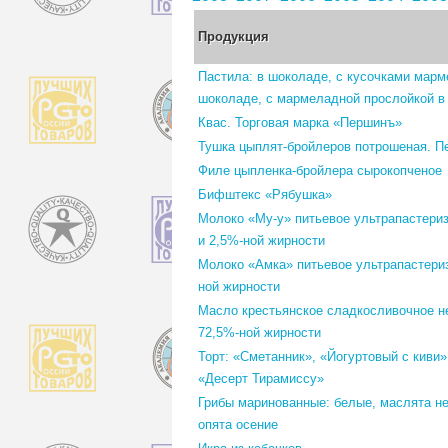
Продукция
Пастила: в шоколаде, с кусочками марм
шоколаде, с мармеладной прослойкой в
Квас. Торговая марка «Першинъ»
Тушка цыплят-бройлеров потрошеная. П
Филе цыпленка-бройлера сырокопченое
Бифштекс «Рябушка»
Молоко «Му-у» питьевое ультрапастери
и 2,5%-ной жирности
Молоко «Амка» питьевое ультрапастери
ной жирности
Масло крестьянское сладкосливочное н
72,5%-ной жирности
Торт: «Сметанник», «Йогуртовый с киви»
«Десерт Тирамиссу»
Грибы маринованные: белые, маслята н
опята осение