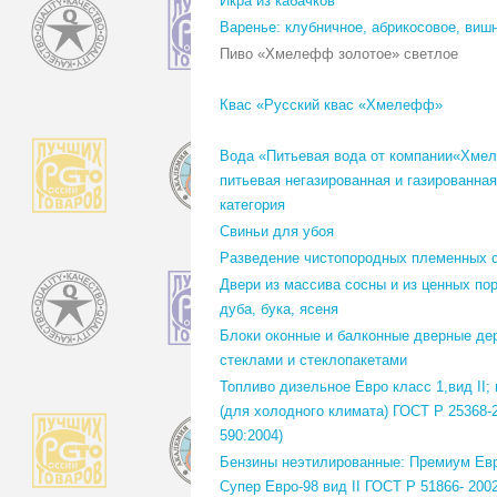
Икра из кабачков
Варенье: клубничное, абрикосовое, виш
Пиво «Хмелефф золотое» светлое
Квас «Русский квас «Хмелефф»
Вода «Питьевая вода от компании«Хм
питьевая негазированная и газированная
категория
Свиньи для убоя
Разведение чистопородных племенных 
Двери из массива сосны и из ценных по
дуба, бука, ясеня
Блоки оконные и балконные дверные де
стеклами и стеклопакетами
Топливо дизельное Евро класс 1,вид II; 
(для холодного климата) ГОСТ Р 25368-
590:2004)
Бензины неэтилированные: Премиум Евро
Супер Евро-98 вид II ГОСТ Р 51866- 2002