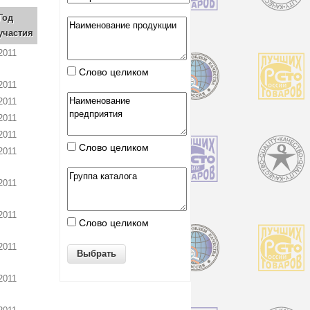
Год
участия
2011
Слово целиком
2011
2011
2011
2011
Слово целиком
2011
2011
2011
Слово целиком
2011
2011