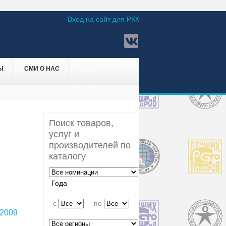
Вход на сайт для РКК
Ы
СМИ О НАС
Поиск товаров,
услуг и
производителей по
каталогу
Года
c
по
2009