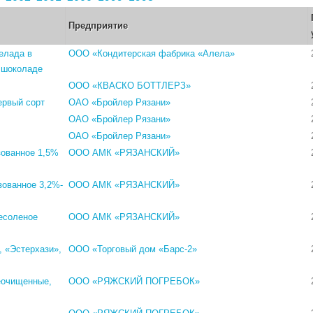
Предприятие
елада в
ООО «Кондитерская фабрика «Алела»
 шоколаде
ООО «КВАСКО БОТТЛЕРЗ»
ервый сорт
ОАО «Бройлер Рязани»
ОАО «Бройлер Рязани»
ОАО «Бройлер Рязани»
зованное 1,5%
ООО АМК «РЯЗАНСКИЙ»
зованное 3,2%-
ООО АМК «РЯЗАНСКИЙ»
есоленое
ООО АМК «РЯЗАНСКИЙ»
, «Эстерхази»,
ООО «Торговый дом «Барс-2»
еочищенные,
ООО «РЯЖСКИЙ ПОГРЕБОК»