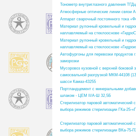
Тонометр внутриглазного давления ТГДц-
Атмосферные оптические линии связи Ar
Аппарат сварочный постоянного тока «Ф
Материал рулонный кровельный и гидр
наплавляемый на стеклооснове «Гидро
Материал рулонный кровельный и гидр
наплавляемый на стеклооснове «Гидрои
Автофургоны для перевозки продуктов 
заморозки
Мусоровоз кузовной с верхней боковой з
самосвальной разгрузкой МКМ-44108 (13 
шасси Камаз-43255
Портландцемент с минеральными добав
шлаком - ЦЕМ II/А-Ш 32,5Б
Стерилизатор паровой автоматический 
выбора режимов стерилизации ГКа-25-«
Стерилизатор паровой автоматический 
выбора режимов стерилизации ВКа-75-П