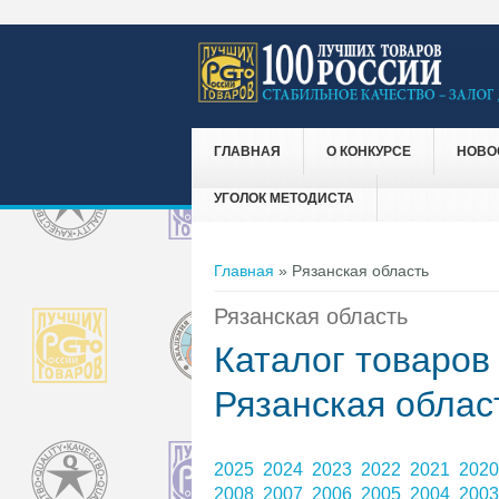
ГЛАВНАЯ
О КОНКУРСЕ
НОВО
УГОЛОК МЕТОДИСТА
Вы здесь
Главная
» Рязанская область
Рязанская область
Каталог товаров
Рязанская облас
2025
2024
2023
2022
2021
202
2008
2007
2006
2005
2004
200