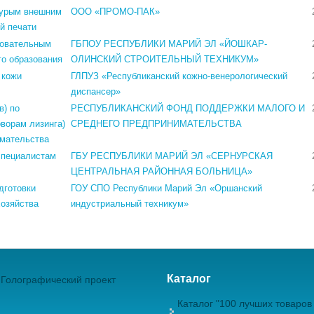
бурым внешним
ООО «ПРОМО-ПАК»
й печати
зовательным
ГБПОУ РЕСПУБЛИКИ МАРИЙ ЭЛ «ЙОШКАР-
о образования
ОЛИНСКИЙ СТРОИТЕЛЬНЫЙ ТЕХНИКУМ»
 кожи
ГЛПУЗ «Республиканский кожно-венерологический
диспансер»
в) по
РЕСПУБЛИКАНСКИЙ ФОНД ПОДДЕРЖКИ МАЛОГО И
оворам лизинга)
СРЕДНЕГО ПРЕДПРИНИМАТЕЛЬСТВА
имательства
специалистам
ГБУ РЕСПУБЛИКИ МАРИЙ ЭЛ «СЕРНУРСКАЯ
ЦЕНТРАЛЬНАЯ РАЙОННАЯ БОЛЬНИЦА»
дготовки
ГОУ СПО Республики Марий Эл «Оршанский
хозяйства
индустриальный техникум»
Каталог
Голографический проект
Каталог "100 лучших товаров