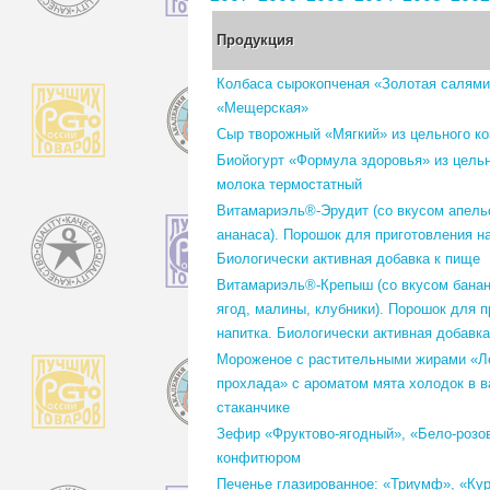
Продукция
Колбаса сырокопченая «Золотая салями
«Мещерская»
Сыр творожный «Мягкий» из цельного ко
Биойогурт «Формула здоровья» из цельн
молока термостатный
Витамариэль®-Эрудит (со вкусом апельс
ананаса). Порошок для приготовления на
Биологически активная добавка к пище
Витамариэль®-Крепыш (со вкусом банан
ягод, малины, клубники). Порошок для 
напитка. Биологически активная добавка
Мороженое с растительными жирами «Л
прохлада» с ароматом мята холодок в 
стаканчике
Зефир «Фруктово-ягодный», «Бело-розо
конфитюром
Печенье глазированное: «Триумф», «Ку