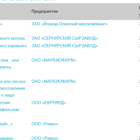
Предприятие
»,
ЗАО «Йошкар-Олинский мясокомбинат»
зьего молока
ЗАО «СЕРНУРСКИЙ СЫРЗАВОД»
ого коровьего
ЗАО «СЕРНУРСКИЙ СЫРЗАВОД»
ина , или
ОАО «МАРБИОФАРМ»
питка.
а или лесных
ОАО «МАРБИОФАРМ»
приготовления
 к пище
етняя
ООО «ЕВРОФУД»
вафельном
вый», с
ООО «Римко»
ражики».
ООО «Римко»