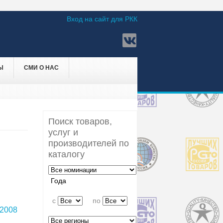
Вход на сайт для РКК
Ы
СМИ О НАС
Поиск товаров,
услуг и
производителей по
каталогу
Года
c
по
2008