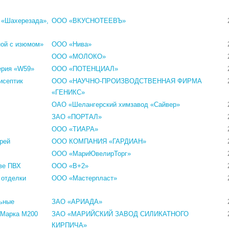
 «Шахерезада»,
ООО «ВКУСНОТЕЕВЪ»
ной с изюмом»
ООО «Нива»
ООО «МОЛОКО»
ерия «W59»
ООО «ПОТЕНЦИАЛ»
исептик
ООО «НАУЧНО-ПРОИЗВОДСТВЕННАЯ ФИРМА
«ГЕНИКС»
ОАО «Шелангерский химзавод «Сайвер»
ЗАО «ПОРТАЛ»
ООО «ТИАРА»
рей
ООО КОМПАНИЯ «ГАРДИАН»
ООО «МариЮвелирТорг»
ве ПВХ
ООО «В+2»
 отделки
ООО «Мастерпласт»
льные
ЗАО «АРИАДА»
 Марка М200
ЗАО «МАРИЙСКИЙ ЗАВОД СИЛИКАТНОГО
КИРПИЧА»