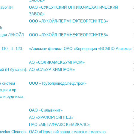
ЗАВОД»
avori®T
ОАО «СУКСУНСКИЙ ОПТИКО-МЕХАНИЧЕСКИЙ
ЗАВОД»
ООО «ЛУКОЙЛ-ПЕРМНЕФТЕОРГСИНТЕЗ»
-5
ющая ЛУКОЙЛ
ООО «ЛУКОЙЛ-ПЕРМНЕФТЕОРГСИНТЕЗ»
-110, ТГ-120.
«Ависма» филиал ОАО «Корпорация «ВСМПО-Ависма»
АО «СОЛИКАМСКБУМПРОМ»
й (Н-бутанол).
АО «СИБУР-ХИМПРОМ»
е систем
ООО «ТрубопроводСпецСтрой»
ции и пр.
х и рудниках,
ОАО «Сильвинит»
АО «УРАЛОРГСИНТЕЗ»
ПАО «МЕТАФРАКС КЕМИКАЛС»
elux Cleaner»
ОАО «Пермский завод смазок и смазочно-