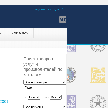
Вход на сайт для РКК
Ы
СМИ О НАС
Поиск товаров,
услуг и
производителей по
каталогу
Года
c
по
2009