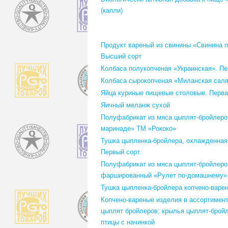
(капли)
Продукт вареный из свинины «Свинина 
Высший сорт
Колбаса полукопченая «Украинская». Пе
Колбаса сырокопченая «Миланская сал
Яйца куриные пищевые столовые. Перва
Яичный меланж сухой
Полуфабрикат из мяса цыплят-бройлер
маринаде» ТМ «Рококо»
Тушка цыпленка-бройлера, охлажденная
Первый сорт.
Полуфабрикат из мяса цыплят-бройлеро
фаршированный «Рулет по-домашнему»
Тушка цыпленка-бройлера копчено-варе
Копчено-вареные изделия в ассортимент
цыплят бройлеров; крылья цыплят-брой
птицы с начинкой