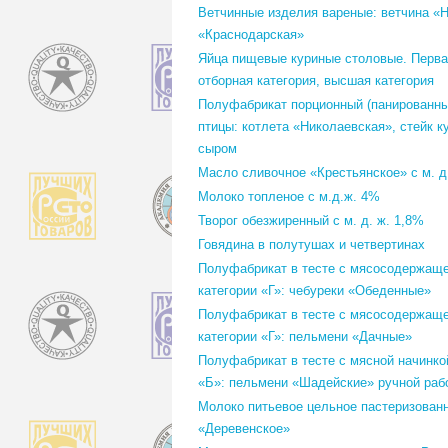
Ветчинные изделия вареные: ветчина «
«Краснодарская»
Яйца пищевые куриные столовые. Первая
отборная категория, высшая категория
Полуфабрикат порционный (панированны
птицы: котлета «Николаевская», стейк к
сыром
Масло сливочное «Крестьянское» с м. д
Молоко топленое с м.д.ж. 4%
Творог обезжиренный с м. д. ж. 1,8%
Говядина в полутушах и четвертинах
Полуфабрикат в тесте с мясосодержаще
категории «Г»: чебуреки «Обеденные»
Полуфабрикат в тесте с мясосодержаще
категории «Г»: пельмени «Дачные»
Полуфабрикат в тесте с мясной начинко
«Б»: пельмени «Шадейские» ручной раб
Молоко питьевое цельное пастеризован
«Деревенское»