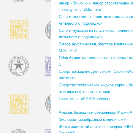
набор «Грибочки», набор строительных 
конструктора «Малыш»
Сапоги женские из пластиката поливини
литьевого с подкладкой
Сапоги мужские из пластиката поливин
литьевого с подкладкой
Гитара акустическая, жесткое крепление
М-35, Н-51
Обои бумажные рельефные тисненые ду
С
Средства жидкие для стирки. Серия «Ж
автомат»
Средство техническое жидкое серии «Ж
отмывки нефтяных остатков
Гирокомпас «PGM-Surveyor»
Аммиак безводный сжиженный. Марки А
Кислород газообразный медицинский
Щиток защитный электросварщика «НН3 