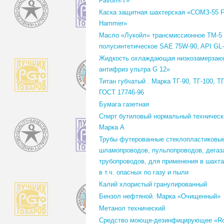
Favori®T»
Каска защитная шахтерская «СОМЗ-55 F
Hammer»
Масло «Лукойл» трансмиссионное ТМ-5
полусинтетическое SAE 75W-90, API GL
Жидкость охлаждающая низкозамерза
антифриз ультра G 12»
Титан губчатый . Марка ТГ-90, ТГ-100, ТГ
ГОСТ 17746-96
Бумага газетная
Спирт бутиловый нормальный технически
Марка А
Трубы футерованные стеклопластиковы
шламопроводов, пульпопроводов, дегаза
трубопроводов, для применения в шахта
в т.ч. опасных по газу и пыли
Калий хлористый гранулированный
Бензол нефтяной. Марка «Очищенный»
Метанол технический
Средство моюще-дезинфицирующее «Rov