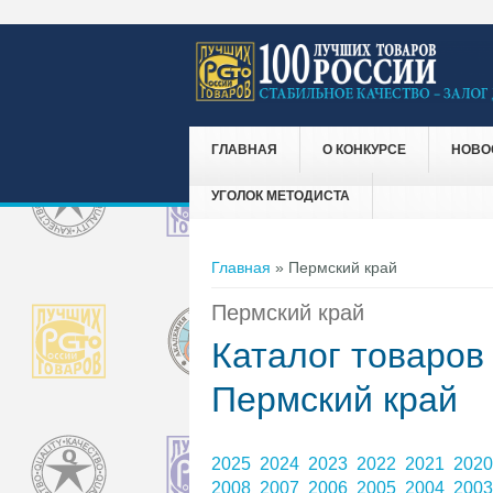
ГЛАВНАЯ
О КОНКУРСЕ
НОВО
УГОЛОК МЕТОДИСТА
Вы здесь
Главная
» Пермский край
Пермский край
Каталог товаров
Пермский край
2025
2024
2023
2022
2021
202
2008
2007
2006
2005
2004
200