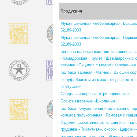
Продукция
Мука пшеничная хлебопекарная. Высший
52189-2003
Мука пшеничная хлебопекарная. Первый
52189-2003
Копчено-вареные изделия из свинины: з
«Камадорская», рулет «Швейцарский с 
ветчина «Сицилия с медом» запеченная
Колбаса вареная «Фитнес». Высший сор
Полуфабрикаты из мяса птицы в тесте: 
«Петушок»
Сардельки вареные «Три поросенка»
Сосиски вареные «Школьные»
Колбаса полукопченая «Кельнская с че
колбаса полукопченая «Ромовая с грец
Изделия сырокопченые из свинины: пало
грудинка «Пикантная», окорок «Царский
Биологически активная добавка к пище