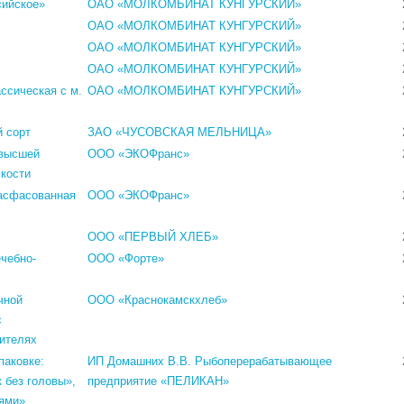
сийское»
ОАО «МОЛКОМБИНАТ КУНГУРСКИЙ»
ОАО «МОЛКОМБИНАТ КУНГУРСКИЙ»
ОАО «МОЛКОМБИНАТ КУНГУРСКИЙ»
ОАО «МОЛКОМБИНАТ КУНГУРСКИЙ»
ссическая с м.
ОАО «МОЛКОМБИНАТ КУНГУРСКИЙ»
 сорт
ЗАО «ЧУСОВСКАЯ МЕЛЬНИЦА»
 высшей
ООО «ЭКОФранс»
мкости
расфасованная
ООО «ЭКОФранс»
ООО «ПЕРВЫЙ ХЛЕБ»
чебно-
ООО «Форте»
чной
ООО «Краснокамскхлеб»
с
ителях
паковке:
ИП Домашних В.В. Рыбоперерабатывающее
к без головы»,
предприятие «ПЕЛИКАН»
тями»