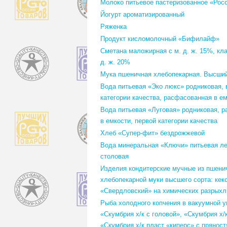
Молоко питьевое пастеризованное «Рос
Йогурт ароматизированный
Ряженка
Продукт кисломолочный «Бифилайф»
Сметана маложирная с м. д. ж. 15%, кла
д. ж. 20%
Мука пшеничная хлебопекарная. Высший
Вода питьевая «Эко люкс» родниковая,
категории качества, расфасованная в е
Вода питьевая «Луговая» родниковая, 
в емкости, первой категории качества
Хлеб «Супер-фит» бездрожжевой
Вода минеральная «Ключи» питьевая ле
столовая
Изделия кондитерские мучные из пшени
хлебопекарной муки высшего сорта: кек
«Свердловский» на химических разрыхл
Рыба холодного копчения в вакуумной у
«Скумбрия х/к с головой», «Скумбрия х/
«Скумбрия х/к пласт «киперс» с прянос