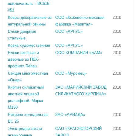
выключатель – ВС616-
051
Ковры декоративные из
ООО «Кожевенно-меховая
2010
натуральной овчины
фабрика «Маритал»
Блоки дверные
ООО «АРГУС»
2010
стальные
Ковка художественная
ООО «АРГУС»
2010
Блоки оконные и
ООО КОМПАНИЯ «БАМ»
2010
дверные из ПВХ-
профиля Rehau
Секция многоместная
ООО «Муромец»
2010
«Онар»
Кирпич силикатный
ЗАО «МАРИЙСКИЙ ЗАВОД
2010
цветной лицевой
СИЛИКАТНОГО КИРПИЧА»
рельефный. Марка
М150
Витрина холодильная
ЗАО «АРИАДА»
2010
ВС 26
Электродвигатели
ОАО «КРАСНОГОРСКИЙ
2010
асинхронные
ЗАВОД