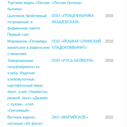
Торговая марка «Лесная
«Лесная былина»
былина»
Цыпленок бройлерный
ООО «ПТИЦЕФАБРИКА
2010
потрошеный, в
АКАШЕВСКАЯ»
фирменном пакете.
Первый сорт
Мороженое «Пломбир»
ООО «ЙОШКАР-ОЛИНСКИЙ
2010
ванильное в вафельном
ХЛАДОКОМБИНАТ»
стаканчике
Замороженные
ООО «РУСЬ-БЕЙКЕРИ»
2010
полуфабрикаты из
хлеба. Изделия
хлебобулочные:
картофельный мини-
багет, хлеб «Чиабатта»
ржаной, багет «Джамбо
с луком», хлеб
«Гречневый»
Ветчина варено-
ЗАО «МАРИЙСКОЕ»
2010
копченая «Из филе»