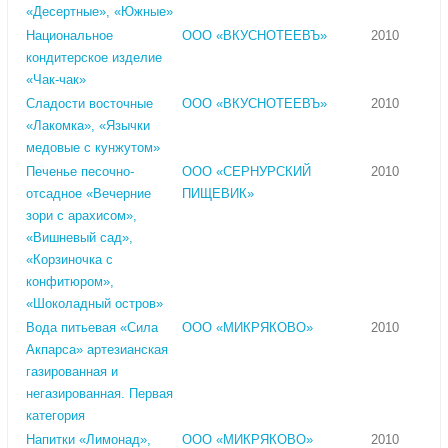
«Десертные», «Южные»
Национальное
ООО «ВКУСНОТЕЕВЪ»
2010
кондитерское изделие
«Чак-чак»
Сладости восточные
ООО «ВКУСНОТЕЕВЪ»
2010
«Лакомка», «Язычки
медовые с кунжутом»
Печенье песочно-
ООО «СЕРНУРСКИЙ
2010
отсадное «Вечерние
ПИЩЕВИК»
зори с арахисом»,
«Вишневый сад»,
«Корзиночка с
конфитюром»,
«Шоколадный остров»
Вода питьевая «Сила
ООО «МИКРЯКОВО»
2010
Акпарса» артезианская
газированная и
негазированная. Первая
категория
Напитки «Лимонад»,
ООО «МИКРЯКОВО»
2010