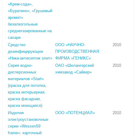
«Крем-сода»,
«Буратино», «Грушевый
аромат»
безалкогольные
среднегазированные на
сахаре
Средство
ООО «НАУЧНО-
2010
дезинфицирующее
ПРОИЗВОДСТВЕННАЯ
«Ника-антисептик элит»
ФИРМА «ГЕНИКС»
Серия водно-
ОАО «Шелангерский
2010
дисперсионных
химзавод «Сайвер»
материалов «Start»
(краска для потолка,
краска интерьерная,
краска фасадная,
краска моющаяся)
Изделия
ООО «ПОТЕНЦИАЛ»
2010
электроустановочные
серии «Wessen59
frame»: карточный