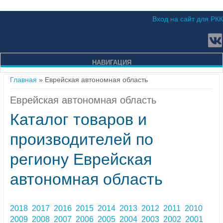
Вход на сайт для РКК
НАВИГАЦИЯ
Вы здесь
Главная
» Еврейская автономная область
Еврейская автономная область
Каталог товаров и
производителей по
региону Еврейская
автономная область
2018
2017
2016
2015
2014
2013
2012
2011
2010
2009
2008
2007
2006
2005
2004
2003
2002
2001