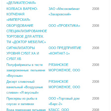
«ДЕЛИКАТЕСНАЯ»
КОЛБАСА ВАРЕНО-
ЗАО «Мясокомбинат
2008
КОПЧЕНАЯ
«Захаровский»
«ИМПЕРСКАЯ»
ОБОРУДОВАНИЕ
ООО «ПРОЕКТИКА»
2008
СПЕЦИАЛИЗИРОВАННОЕ
ТОРГОВОЕ ДЛЯ АПТЕК.
ТМ «ДОКТОР МЕБЕЛИС»
СИГНАЛИЗАТОРЫ
ООО ПРЕДПРИЯТИЕ
2008
УРОВНЯ СУ507.ХА И
«КОНТАКТ-1»
СУ507.ХБ
Полуфабрикаты в тесте
РЯЗАНСКОЕ
2008
замороженные: пельмени
МОРОЖЕНОЕ, ООО
«Вкусные»
Десерт сливочный
РЯЗАНСКОЕ
2008
ванильный «Воздушные
МОРОЖЕНОЕ, ООО
сливки» «Я вкусный»
Пресервы из рыбы в
ООО «Торговый дом
2008
соусах и заливках
«Барс-2»
Вода природная питьевая
КЛАСС, ООО
2008