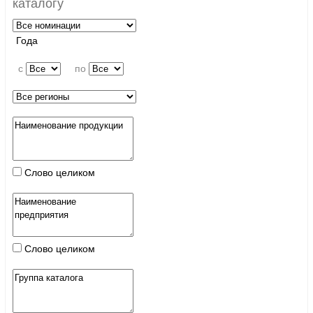
каталогу
Года
c
по
Слово целиком
Слово целиком