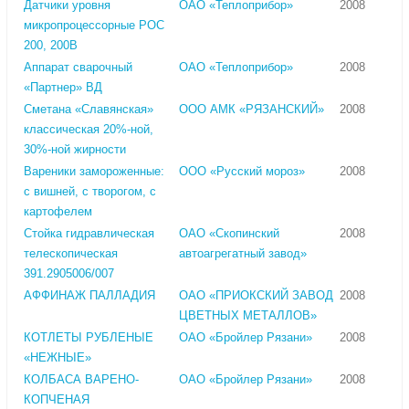
Датчики уровня
ОАО «Теплоприбор»
2008
микропроцессорные РОС
200, 200В
Аппарат сварочный
ОАО «Теплоприбор»
2008
«Партнер» ВД
Сметана «Славянская»
ООО АМК «РЯЗАНСКИЙ»
2008
классическая 20%-ной,
30%-ной жирности
Вареники замороженные:
ООО «Русский мороз»
2008
с вишней, с творогом, с
картофелем
Стойка гидравлическая
ОАО «Скопинский
2008
телескопическая
автоагрегатный завод»
391.2905006/007
АФФИНАЖ ПАЛЛАДИЯ
ОАО «ПРИОКСКИЙ ЗАВОД
2008
ЦВЕТНЫХ МЕТАЛЛОВ»
КОТЛЕТЫ РУБЛЕНЫЕ
ОАО «Бройлер Рязани»
2008
«НЕЖНЫЕ»
КОЛБАСА ВАРЕНО-
ОАО «Бройлер Рязани»
2008
КОПЧЕНАЯ