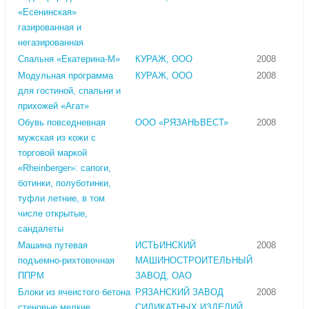
«Есенинская»
газированная и
негазированная
Спальня «Екатерина-М»
КУРАЖ, ООО
2008
Модульная программа
КУРАЖ, ООО
2008
для гостиной, спальни и
прихожей «Агат»
Обувь повседневная
ООО «РЯЗАНЬВЕСТ»
2008
мужская из кожи с
торговой маркой
«Rheinberger»: сапоги,
ботинки, полуботинки,
туфли летние, в том
числе открытые,
сандалеты
Машина путевая
ИСТЬИНСКИЙ
2008
подъемно-рихтовочная
МАШИНОСТРОИТЕЛЬНЫЙ
ППРМ
ЗАВОД, ОАО
Блоки из ячеистого бетона
РЯЗАНСКИЙ ЗАВОД
2008
стеновые мелкие,
СИЛИКАТНЫХ ИЗДЕЛИЙ,