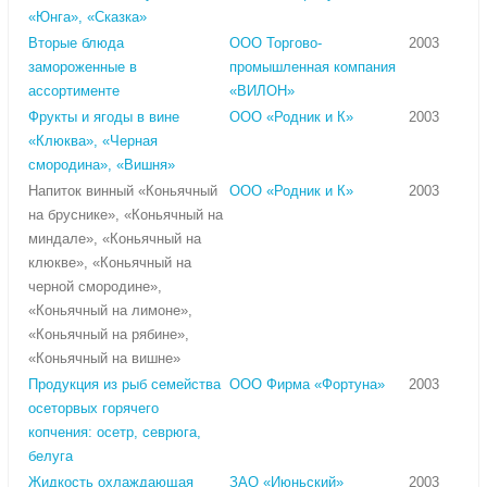
«Юнга», «Сказка»
Вторые блюда
ООО Торгово-
2003
замороженные в
промышленная компания
ассортименте
«ВИЛОН»
Фрукты и ягоды в вине
ООО «Родник и К»
2003
«Клюква», «Черная
смородина», «Вишня»
Напиток винный «Коньячный
ООО «Родник и К»
2003
на бруснике», «Коньячный на
миндале», «Коньячный на
клюкве», «Коньячный на
черной смородине»,
«Коньячный на лимоне»,
«Коньячный на рябине»,
«Коньячный на вишне»
Продукция из рыб семейства
ООО Фирма «Фортуна»
2003
осеторвых горячего
копчения: осетр, севрюга,
белуга
Жидкость охлаждающая
ЗАО «Июньский»
2003