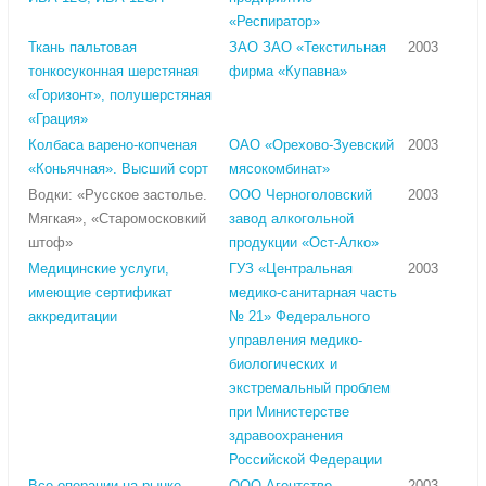
«Респиратор»
Ткань пальтовая
ЗАО ЗАО «Текстильная
2003
тонкосуконная шерстяная
фирма «Купавна»
«Горизонт», полушерстяная
«Грация»
Колбаса варено-копченая
ОАО «Орехово-Зуевский
2003
«Коньячная». Высший сорт
мясокомбинат»
Водки: «Русское застолье.
ООО Черноголовский
2003
Мягкая», «Старомосковкий
завод алкогольной
штоф»
продукции «Ост-Алко»
Медицинские услуги,
ГУЗ «Центральная
2003
имеющие сертификат
медико-санитарная часть
аккредитации
№ 21» Федерального
управления медико-
биологических и
экстремальный проблем
при Министерстве
здравоохранения
Российской Федерации
Все операции на рынке
ООО Агентство
2003