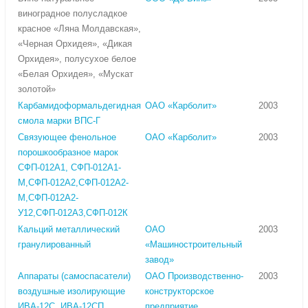
виноградное полусладкое
красное «Ляна Молдавская»,
«Черная Орхидея», «Дикая
Орхидея», полусухое белое
«Белая Орхидея», «Мускат
золотой»
Карбамидоформальдегидная
ОАО «Карболит»
2003
смола марки ВПС-Г
Связующее фенольное
ОАО «Карболит»
2003
порошкообразное марок
СФП-012А1, СФП-012А1-
М,СФП-012А2,СФП-012А2-
М,СФП-012А2-
У12,СФП-012А3,СФП-012К
Кальций металлический
ОАО
2003
гранулированный
«Машиностроительный
завод»
Аппараты (самоспасатели)
ОАО Производственно-
2003
воздушные изолирующие
конструкторское
ИВА-12С, ИВА-12СП
предприятие