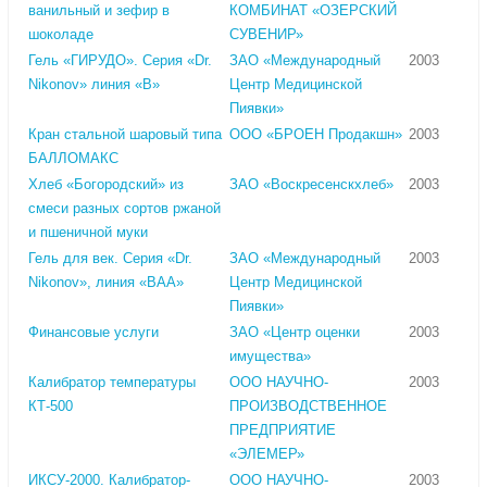
ванильный и зефир в
КОМБИНАТ «ОЗЕРСКИЙ
шоколаде
СУВЕНИР»
Гель «ГИРУДО». Серия «Dr.
ЗАО «Международный
2003
Nikonov» линия «В»
Центр Медицинской
Пиявки»
Кран стальной шаровый типа
ООО «БРОЕН Продакшн»
2003
БАЛЛОМАКС
Хлеб «Богородский» из
ЗАО «Воскресенскхлеб»
2003
смеси разных сортов ржаной
и пшеничной муки
Гель для век. Серия «Dr.
ЗАО «Международный
2003
Nikonov», линия «ВАА»
Центр Медицинской
Пиявки»
Финансовые услуги
ЗАО «Центр оценки
2003
имущества»
Калибратор температуры
ООО НАУЧНО-
2003
КТ-500
ПРОИЗВОДСТВЕННОЕ
ПРЕДПРИЯТИЕ
«ЭЛЕМЕР»
ИКСУ-2000. Калибратор-
ООО НАУЧНО-
2003