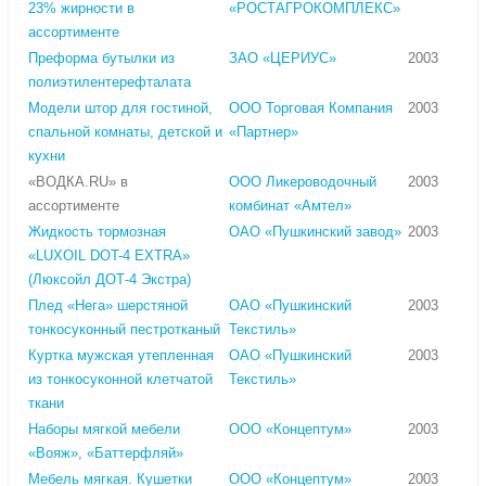
23% жирности в
«РОСТАГРОКОМПЛЕКС»
ассортименте
Преформа бутылки из
ЗАО «ЦЕРИУС»
2003
полиэтилентерефталата
Модели штор для гостиной,
ООО Торговая Компания
2003
спальной комнаты, детской и
«Партнер»
кухни
«ВОДКА.RU» в
ООО Ликероводочный
2003
ассортименте
комбинат «Амтел»
Жидкость тормозная
ОАО «Пушкинский завод»
2003
«LUXOIL DOT-4 EXTRA»
(Люксойл ДОТ-4 Экстра)
Плед «Нега» шерстяной
ОАО «Пушкинский
2003
тонкосуконный пестротканый
Текстиль»
Куртка мужская утепленная
ОАО «Пушкинский
2003
из тонкосуконной клетчатой
Текстиль»
ткани
Наборы мягкой мебели
ООО «Концептум»
2003
«Вояж», «Баттерфляй»
Мебель мягкая. Кушетки
ООО «Концептум»
2003