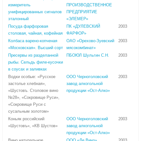
измеритель
ПРОИЗВОДСТВЕННОЕ
унифицированных сигналов
ПРЕДПРИЯТИЕ
эталонный
«ЭЛЕМЕР»
Посуда фарфоровая
ПК «ДУЛЕВСКИЙ
2003
столовая, чайная, кофейная
ФАРФОР»
Колбаса варено-копченая
ОАО «Орехово-Зуевский
2003
«Московская». Высший сорт
мясокомбинат»
Пресервы из разделанной
ПБОЮЛ Шульгин С.Н.
2003
рыбы. Сельдь филе-кусочки
в соусах и заливках
Водки особые: «Русское
ООО Черноголовский
2003
застолье хлебная»,
завод алкогольной
«Шустовъ. Столовое вино
продукции «Ост-Алко»
№28», «Сокровище Руси»,
«Сокровище Руси с
сусальным золотом»
Коньяк российский
ООО Черноголовский
2003
«Шустовъ», «КВ Шустов»
завод алкогольной
продукции «Ост-Алко»
Вино натуральное
ООО «Де Винз»
2003