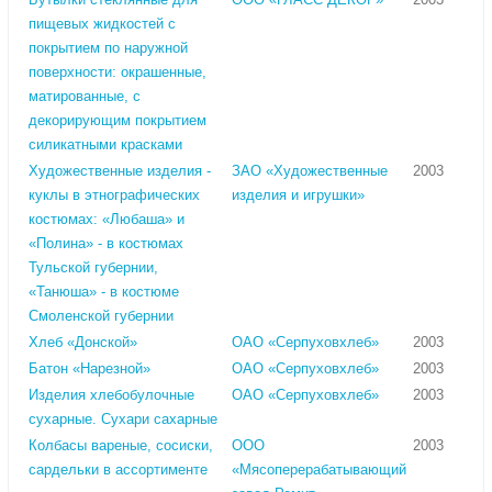
пищевых жидкостей с
покрытием по наружной
поверхности: окрашенные,
матированные, с
декорирующим покрытием
силикатными красками
Художественные изделия -
ЗАО «Художественные
2003
куклы в этнографических
изделия и игрушки»
костюмах: «Любаша» и
«Полина» - в костюмах
Тульской губернии,
«Танюша» - в костюме
Смоленской губернии
Хлеб «Донской»
ОАО «Серпуховхлеб»
2003
Батон «Нарезной»
ОАО «Серпуховхлеб»
2003
Изделия хлебобулочные
ОАО «Серпуховхлеб»
2003
сухарные. Сухари сахарные
Колбасы вареные, сосиски,
ООО
2003
сардельки в ассортименте
«Мясоперерабатывающий