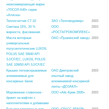
низкозамерзающая марки
«ТОСОЛ-А40» серии
«Аляска»
Теплосчетчик СТ-10
ЗАО «Тепловодомер»
2003
Сметана 15%, 20 %
ООО
2003
жирности, фасованная
«РОСТАГРОКОМПЛЕКС»
Масла моторные
ОАО «Пушкинский завод»
2003
универсальные
полусинтетические LUXOIL
POLUS SAE 5W40 API
SJ/CF/EC, LUXOIL POLUS
SAE 10W50 API SJ/CF/EC
Крышки легковскрываемые
ОАО Дмитровский
2003
алюминиевые для
опытный завод
консервных банок
алюминиевой консервной
ленты «ДОЗАКЛ»
Мороженное сливочное -
ООО «Айс-Крим 2000»
2003
брикет на вафлях с
наполнителями и добавками
Бутылки стеклянные для
ООО «ГЛАСС ДЕКОР»
2003