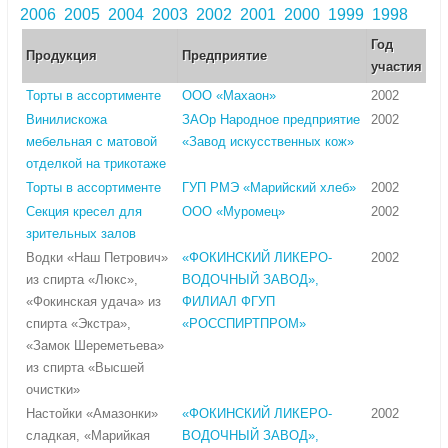
2006
2005
2004
2003
2002
2001
2000
1999
1998
Год
Продукция
Предприятие
участия
Торты в ассортименте
ООО «Махаон»
2002
Винилискожа
ЗАОр Народное предприятие
2002
мебельная с матовой
«Завод искусственных кож»
отделкой на трикотаже
Торты в ассортименте
ГУП РМЭ «Марийский хлеб»
2002
Секция кресел для
ООО «Муромец»
2002
зрительных залов
Водки «Наш Петрович»
«ФОКИНСКИЙ ЛИКЕРО-
2002
из спирта «Люкс»,
ВОДОЧНЫЙ ЗАВОД»,
«Фокинская удача» из
ФИЛИАЛ ФГУП
спирта «Экстра»,
«РОССПИРТПРОМ»
«Замок Шереметьева»
из спирта «Высшей
очистки»
Настойки «Амазонки»
«ФОКИНСКИЙ ЛИКЕРО-
2002
сладкая, «Марийкая
ВОДОЧНЫЙ ЗАВОД»,