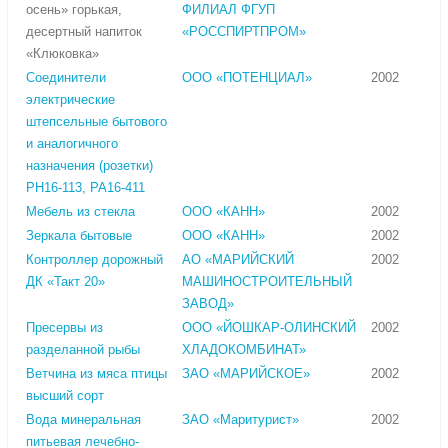
осень» горькая,
ФИЛИАЛ ФГУП
десертный напиток
«РОССПИРТПРОМ»
«Клюковка»
Соединители
ООО «ПОТЕНЦИАЛ»
2002
электрические
штепсельные бытового
и аналогичного
назначения (розетки)
РН16-113, РА16-411
Мебель из стекла
ООО «КАНН»
2002
Зеркала бытовые
ООО «КАНН»
2002
Контроллер дорожный
АО «МАРИЙСКИЙ
2002
ДК «Такт 20»
МАШИНОСТРОИТЕЛЬНЫЙ
ЗАВОД»
Пресервы из
ООО «ЙОШКАР-ОЛИНСКИЙ
2002
разделанной рыбы
ХЛАДОКОМБИНАТ»
Ветчина из мяса птицы
ЗАО «МАРИЙСКОЕ»
2002
высший сорт
Вода минеральная
ЗАО «Маритурист»
2002
питьевая лечебно-