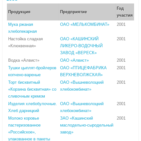
Год
Продукция
Предприятие
участия
Мука ржаная
ОАО «МЕЛЬКОМБИНАТ»
2001
хлебопекарная
Настойка сладкая
ОАО «КАШИНСКИЙ
2001
«Клюквенная»
ЛИКЕРО-ВОДОЧНЫЙ
ЗАВОД «ВЕРЕСК»
Водка «Алвист»
ОАО «Алвист»
2001
Тушки цыплят-бройлеров
ОАО «ПТИЦЕФАБРИКА
2001
копчено-вареные
ВЕРХНЕВОЛЖСКАЯ»
Торт бисквитный
ОАО «Вышневолоцкий
2001
«Корзина бисквитная» со
хлебокомбинат»
сливочным кремом
Изделия хлебобулочные.
ОАО «Вышневолоцкий
2001
Хлеб дарницкий
хлебокомбинат»
Молоко коровье
ЗАО «Кашинский
2001
пастеризованное
маслодельно-сыродельный
«Российское»,
завод»
упакованное в пакеты