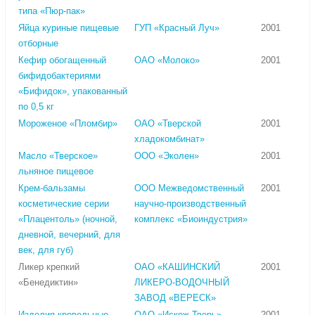
типа «Пюр-пак»
Яйца куриные пищевые
ГУП «Красный Луч»
2001
отборные
Кефир обогащенный
ОАО «Молоко»
2001
бифидобактериями
«Бифидок», упакованный
по 0,5 кг
Мороженое «Пломбир»
ОАО «Тверской
2001
хладокомбинат»
Масло «Тверское»
ООО «Эколен»
2001
льняное пищевое
Крем-бальзамы
ООО Межведомственный
2001
косметические серии
научно-производственный
«Плацентоль» (ночной,
комплекс «Биоиндустрия»
дневной, вечерний, для
век, для губ)
Ликер крепкий
ОАО «КАШИНСКИЙ
2001
«Бенедиктин»
ЛИКЕРО-ВОДОЧНЫЙ
ЗАВОД «ВЕРЕСК»
Изделия кровельные
ОАО «Искож-Тверь»
2001